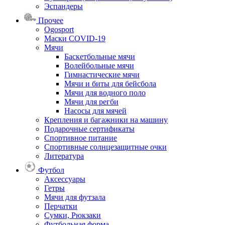
Эспандеры
Прочее
Ogosport
Маски COVID-19
Мячи
Баскетбольные мячи
Волейбольные мячи
Гимнастические мячи
Мячи и биты для бейсбола
Мячи для водного поло
Мячи для регби
Насосы для мячей
Крепления и багажники на машину
Подарочные сертификаты
Спортивное питание
Спортивные солнцезащитные очки
Литература
Футбол
Аксессуары
Гетры
Мячи для футзала
Перчатки
Сумки, Рюкзаки
Футбольная форма