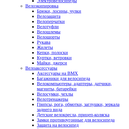
Электровелосипеды
Велоэкипировка
Брюки, лосины, чулки
Велозащита
Велоперчатки
Велотуфли
Велошлемы
Велошорты
Рукава
Жилеты
Кепки, полоски
Куртки, ветровки
Майки, джерси
Велоаксессуары
Аксессуары на BMX
Багажники для велосипеда
Велокомпьютеры, адаптеры, датчики,
магниты, батарейки
Велосумки, чехлы
Велотренажеры
Грипсы, рога, обмотки, заглушки, зеркала
заднего вида
Детские велокресла, прицеп-коляска
Замки противоугонные для велосипеда
Защита на велосипед