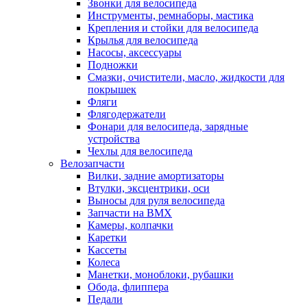
Звонки для велосипеда
Инструменты, ремнаборы, мастика
Крепления и стойки для велосипеда
Крылья для велосипеда
Насосы, аксессуары
Подножки
Смазки, очистители, масло, жидкости для
покрышек
Фляги
Флягодержатели
Фонари для велосипеда, зарядные
устройства
Чехлы для велосипеда
Велозапчасти
Вилки, задние амортизаторы
Втулки, эксцентрики, оси
Выносы для руля велосипеда
Запчасти на BMX
Камеры, колпачки
Каретки
Кассеты
Колеса
Манетки, моноблоки, рубашки
Обода, флиппера
Педали