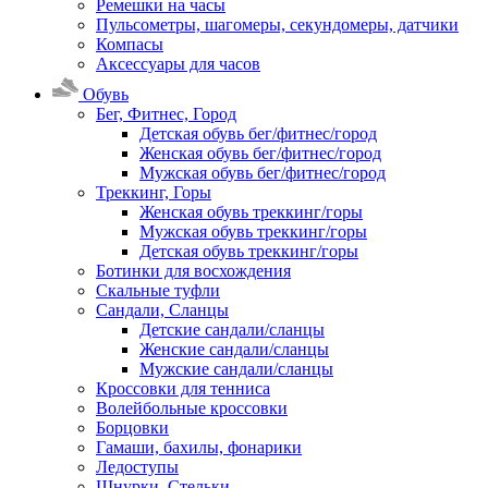
Ремешки на часы
Пульсометры, шагомеры, секундомеры, датчики
Компасы
Аксессуары для часов
Обувь
Бег, Фитнес, Город
Детская обувь бег/фитнес/город
Женская обувь бег/фитнес/город
Мужская обувь бег/фитнес/город
Треккинг, Горы
Женская обувь треккинг/горы
Мужская обувь треккинг/горы
Детская обувь треккинг/горы
Ботинки для восхождения
Скальные туфли
Сандали, Сланцы
Детские сандали/сланцы
Женские сандали/сланцы
Мужские сандали/сланцы
Кроссовки для тенниса
Волейбольные кроссовки
Борцовки
Гамаши, бахилы, фонарики
Ледоступы
Шнурки, Стельки