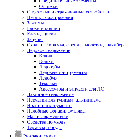
Соединительные элементы
Оттяжки
Спусковые и страховочные устройства
Петли, самостраховки
Зажимы
Блоки и ролики
Каски, щитки
Зацепы
Скальные крючья, френды, молотки, шлямбура
Ледовое снаряжение
Клювы
Кошки
Ледорубы
Ледовые инструменты
Ледобур
Темляки
Аксессуары и запчасти для ЛС
Лавинное снаряжение
Перчатки для туризма, альпинизма
Ножи и инструменты
Налобные фонари, футляры
Магнезия, мешочки
Средства по уходу
Термосы, посуда
Рюкзаки, сумки