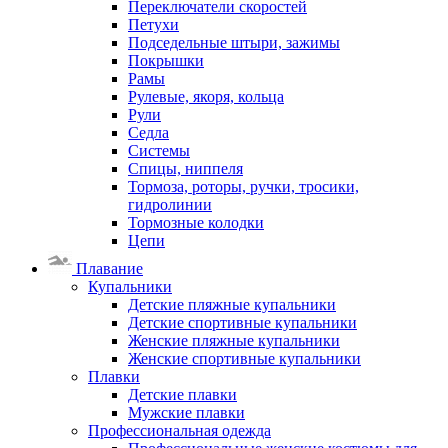
Переключатели скоростей
Петухи
Подседельные штыри, зажимы
Покрышки
Рамы
Рулевые, якоря, кольца
Рули
Седла
Системы
Спицы, ниппеля
Тормоза, роторы, ручки, тросики,
гидролинии
Тормозные колодки
Цепи
Плавание
Купальники
Детские пляжные купальники
Детские спортивные купальники
Женские пляжные купальники
Женские спортивные купальники
Плавки
Детские плавки
Мужские плавки
Профессиональная одежда