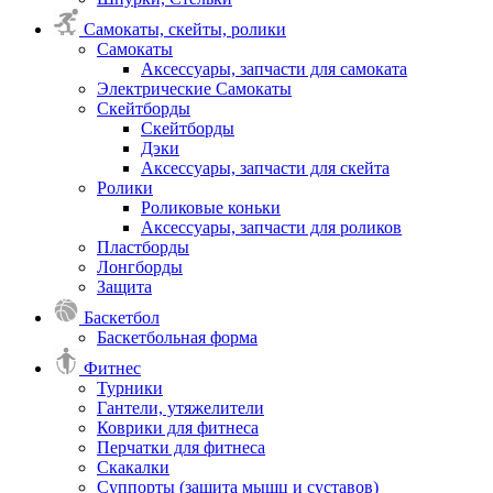
Самокаты, скейты, ролики
Самокаты
Аксессуары, запчасти для самоката
Электрические Самокаты
Скейтборды
Скейтборды
Дэки
Аксессуары, запчасти для скейта
Ролики
Роликовые коньки
Аксессуары, запчасти для роликов
Пластборды
Лонгборды
Защита
Баскетбол
Баскетбольная форма
Фитнес
Турники
Гантели, утяжелители
Коврики для фитнеса
Перчатки для фитнеса
Скакалки
Суппорты (защита мышц и суставов)