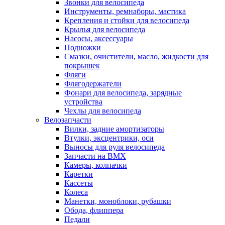
Звонки для велосипеда
Инструменты, ремнаборы, мастика
Крепления и стойки для велосипеда
Крылья для велосипеда
Насосы, аксессуары
Подножки
Смазки, очистители, масло, жидкости для
покрышек
Фляги
Флягодержатели
Фонари для велосипеда, зарядные
устройства
Чехлы для велосипеда
Велозапчасти
Вилки, задние амортизаторы
Втулки, эксцентрики, оси
Выносы для руля велосипеда
Запчасти на BMX
Камеры, колпачки
Каретки
Кассеты
Колеса
Манетки, моноблоки, рубашки
Обода, флиппера
Педали