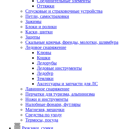
Соединительные элементы
Оттяжки
Спусковые и страховочные устройства
Петли, самостраховки
Зажимы
Блоки и ролики
Каски, щитки
Зацепы
Скальные крючья, френды, молотки, шлямбура
Ледовое снаряжение
Клювы
Кошки
Ледорубы
Ледовые инструменты
Ледобур
Темляки
Аксессуары и запчасти для ЛС
Лавинное снаряжение
Перчатки для туризма, альпинизма
Ножи и инструменты
Налобные фонари, футляры
Магнезия, мешочки
Средства по уходу
Термосы, посуда
Рюкзаки, сумки