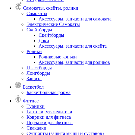
Самокаты, скейты, ролики
Самокаты
Аксессуары, запчасти для самоката
Электрические Самокаты
Скейтборды
Скейтборды
Дэки
Аксессуары, запчасти для скейта
Ролики
Роликовые коньки
Аксессуары, запчасти для роликов
Пластборды
Лонгборды
Защита
Баскетбол
Баскетбольная форма
Фитнес
Турники
Гантели, утяжелители
Коврики для фитнеса
Перчатки для фитнеса
Скакалки
Суппорты (защита мышц и суставов)