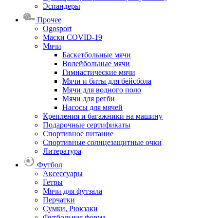
Эспандеры
Прочее
Ogosport
Маски COVID-19
Мячи
Баскетбольные мячи
Волейбольные мячи
Гимнастические мячи
Мячи и биты для бейсбола
Мячи для водного поло
Мячи для регби
Насосы для мячей
Крепления и багажники на машину
Подарочные сертификаты
Спортивное питание
Спортивные солнцезащитные очки
Литература
Футбол
Аксессуары
Гетры
Мячи для футзала
Перчатки
Сумки, Рюкзаки
Футбольная форма