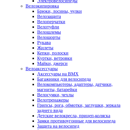
Электровелосипеды
Велоэкипировка
Брюки, лосины, чулки
Велозащита
Велоперчатки
Велотуфли
Велошлемы
Велошорты
Рукава
Жилеты
Кепки, полоски
Куртки, ветровки
Майки, джерси
Велоаксессуары
Аксессуары на BMX
Багажники для велосипеда
Велокомпьютеры, адаптеры, датчики,
магниты, батарейки
Велосумки, чехлы
Велотренажеры
Грипсы, рога, обмотки, заглушки, зеркала
заднего вида
Детские велокресла, прицеп-коляска
Замки противоугонные для велосипеда
Защита на велосипед