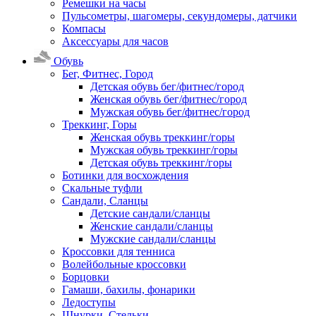
Ремешки на часы
Пульсометры, шагомеры, секундомеры, датчики
Компасы
Аксессуары для часов
Обувь
Бег, Фитнес, Город
Детская обувь бег/фитнес/город
Женская обувь бег/фитнес/город
Мужская обувь бег/фитнес/город
Треккинг, Горы
Женская обувь треккинг/горы
Мужская обувь треккинг/горы
Детская обувь треккинг/горы
Ботинки для восхождения
Скальные туфли
Сандали, Сланцы
Детские сандали/сланцы
Женские сандали/сланцы
Мужские сандали/сланцы
Кроссовки для тенниса
Волейбольные кроссовки
Борцовки
Гамаши, бахилы, фонарики
Ледоступы
Шнурки, Стельки