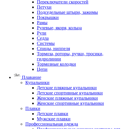
Переключатели скоростей
Петухи
Подседельные штыри, зажимы
Покрышки
Рамы
Рулевые, якоря, кольца
Рули
Седла
Системы
Спицы, ниппеля
Тормоза, роторы, ручки, тросики,
гидролинии
Тормозные колодки
Цепи
Плавание
Купальники
Детские пляжные купальники
Детские спортивные купальники
Женские пляжные купальники
Женские спортивные купальники
Плавки
Детские плавки
Мужские плавки
Профессиональная одежда