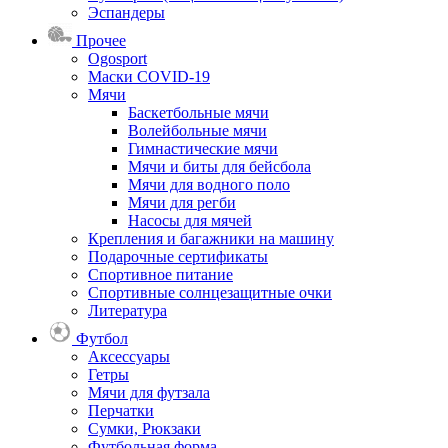
Эспандеры
Прочее
Ogosport
Маски COVID-19
Мячи
Баскетбольные мячи
Волейбольные мячи
Гимнастические мячи
Мячи и биты для бейсбола
Мячи для водного поло
Мячи для регби
Насосы для мячей
Крепления и багажники на машину
Подарочные сертификаты
Спортивное питание
Спортивные солнцезащитные очки
Литература
Футбол
Аксессуары
Гетры
Мячи для футзала
Перчатки
Сумки, Рюкзаки
Футбольная форма