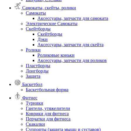
Самокаты, скейты, ролики
Самокаты
Аксессуары, запчасти для самоката
Электрические Самокаты
Скейтборды
Скейтборды
Дэки
Аксессуары, запчасти для скейта
Ролики
Роликовые коньки
Аксессуары, запчасти для роликов
Пластборды
Лонгборды
Защита
Баскетбол
Баскетбольная форма
Фитнес
Турники
Гантели, утяжелители
Коврики для фитнеса
Перчатки для фитнеса
Скакалки
Суппорты (защита мышц и суставов)