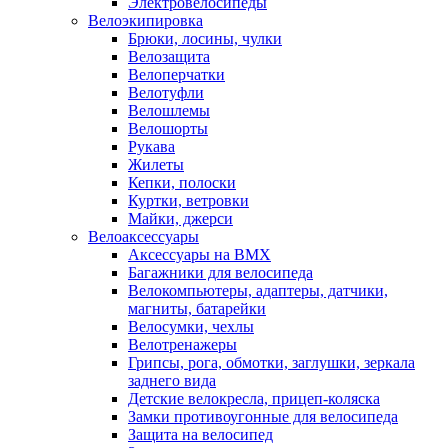
Электровелосипеды
Велоэкипировка
Брюки, лосины, чулки
Велозащита
Велоперчатки
Велотуфли
Велошлемы
Велошорты
Рукава
Жилеты
Кепки, полоски
Куртки, ветровки
Майки, джерси
Велоаксессуары
Аксессуары на BMX
Багажники для велосипеда
Велокомпьютеры, адаптеры, датчики,
магниты, батарейки
Велосумки, чехлы
Велотренажеры
Грипсы, рога, обмотки, заглушки, зеркала
заднего вида
Детские велокресла, прицеп-коляска
Замки противоугонные для велосипеда
Защита на велосипед