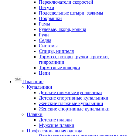
Переключатели скоростей
Петухи
Подседельные штыри, зажимы
Покрышки
Рамы
Рулевые, якоря, кольца
Рули
Седла
Системы
Спицы, ниппеля
Тормоза, роторы, ручки, тросики,
гидролинии
Тормозные колодки
Цепи
Плавание
Купальники
Детские пляжные купальники
Детские спортивные купальники
Женские пляжные купальники
Женские спортивные купальники
Плавки
Детские плавки
Мужские плавки
Профессиональная одежда