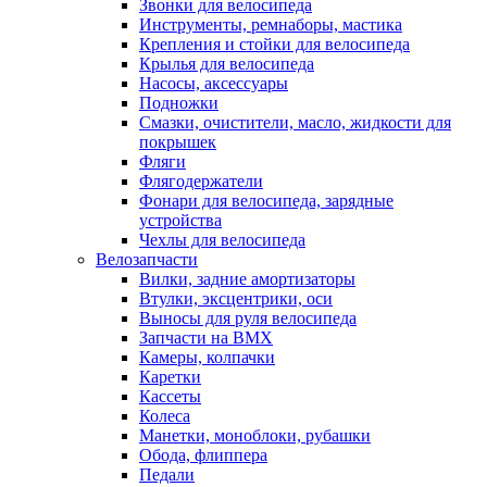
Звонки для велосипеда
Инструменты, ремнаборы, мастика
Крепления и стойки для велосипеда
Крылья для велосипеда
Насосы, аксессуары
Подножки
Смазки, очистители, масло, жидкости для
покрышек
Фляги
Флягодержатели
Фонари для велосипеда, зарядные
устройства
Чехлы для велосипеда
Велозапчасти
Вилки, задние амортизаторы
Втулки, эксцентрики, оси
Выносы для руля велосипеда
Запчасти на BMX
Камеры, колпачки
Каретки
Кассеты
Колеса
Манетки, моноблоки, рубашки
Обода, флиппера
Педали