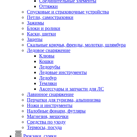
Соединительные элементы
Оттяжки
Спусковые и страховочные устройства
Петли, самостраховки
Зажимы
Блоки и ролики
Каски, щитки
Зацепы
Скальные крючья, френды, молотки, шлямбура
Ледовое снаряжение
Клювы
Кошки
Ледорубы
Ледовые инструменты
Ледобур
Темляки
Аксессуары и запчасти для ЛС
Лавинное снаряжение
Перчатки для туризма, альпинизма
Ножи и инструменты
Налобные фонари, футляры
Магнезия, мешочки
Средства по уходу
Термосы, посуда
Рюкзаки, сумки