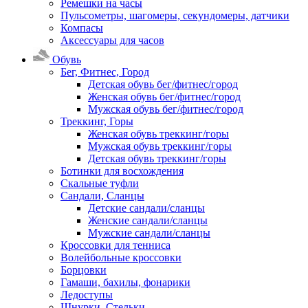
Ремешки на часы
Пульсометры, шагомеры, секундомеры, датчики
Компасы
Аксессуары для часов
Обувь
Бег, Фитнес, Город
Детская обувь бег/фитнес/город
Женская обувь бег/фитнес/город
Мужская обувь бег/фитнес/город
Треккинг, Горы
Женская обувь треккинг/горы
Мужская обувь треккинг/горы
Детская обувь треккинг/горы
Ботинки для восхождения
Скальные туфли
Сандали, Сланцы
Детские сандали/сланцы
Женские сандали/сланцы
Мужские сандали/сланцы
Кроссовки для тенниса
Волейбольные кроссовки
Борцовки
Гамаши, бахилы, фонарики
Ледоступы
Шнурки, Стельки