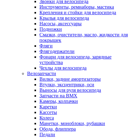
Звонки для велосипеда
Инструменты, ремнаборы, мастика
Крепления и стойки для велосипеда
Крылья для велосипеда
Насосы, аксессуары
Подножки
Смазки, очистители, масло, жидкости для
покрышек
Фляги
Флягодержатели
Фонари для велосипеда, зарядные
устройства
Чехлы для велосипеда
Велозапчасти
Вилки, задние амортизаторы
Втулки, эксцентрики, оси
Выносы для руля велосипеда
Запчасти на BMX
Камеры, колпачки
Каретки
Кассеты
Колеса
Манетки, моноблоки, рубашки
Обода, флиппера
Педали