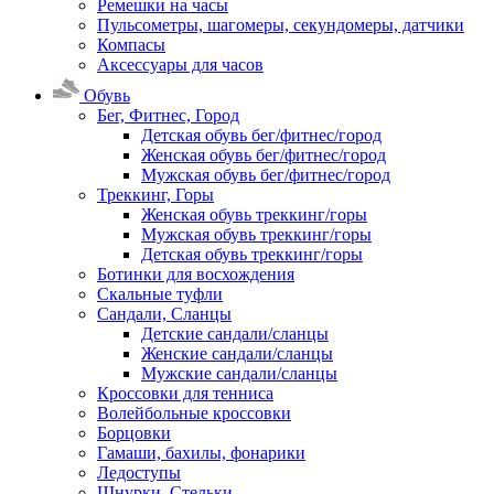
Ремешки на часы
Пульсометры, шагомеры, секундомеры, датчики
Компасы
Аксессуары для часов
Обувь
Бег, Фитнес, Город
Детская обувь бег/фитнес/город
Женская обувь бег/фитнес/город
Мужская обувь бег/фитнес/город
Треккинг, Горы
Женская обувь треккинг/горы
Мужская обувь треккинг/горы
Детская обувь треккинг/горы
Ботинки для восхождения
Скальные туфли
Сандали, Сланцы
Детские сандали/сланцы
Женские сандали/сланцы
Мужские сандали/сланцы
Кроссовки для тенниса
Волейбольные кроссовки
Борцовки
Гамаши, бахилы, фонарики
Ледоступы
Шнурки, Стельки