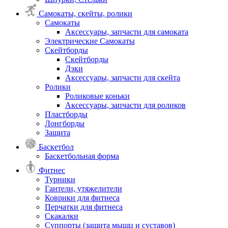
Самокаты, скейты, ролики
Самокаты
Аксессуары, запчасти для самоката
Электрические Самокаты
Скейтборды
Скейтборды
Дэки
Аксессуары, запчасти для скейта
Ролики
Роликовые коньки
Аксессуары, запчасти для роликов
Пластборды
Лонгборды
Защита
Баскетбол
Баскетбольная форма
Фитнес
Турники
Гантели, утяжелители
Коврики для фитнеса
Перчатки для фитнеса
Скакалки
Суппорты (защита мышц и суставов)