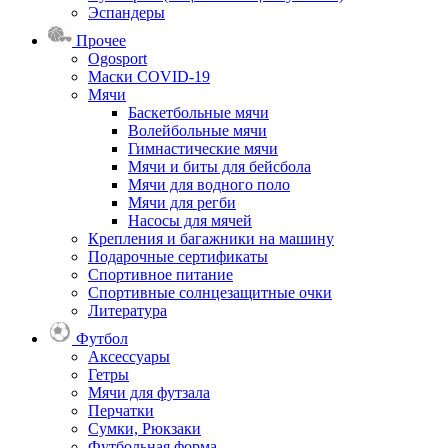
Эспандеры
Прочее
Ogosport
Маски COVID-19
Мячи
Баскетбольные мячи
Волейбольные мячи
Гимнастические мячи
Мячи и биты для бейсбола
Мячи для водного поло
Мячи для регби
Насосы для мячей
Крепления и багажники на машину
Подарочные сертификаты
Спортивное питание
Спортивные солнцезащитные очки
Литература
Футбол
Аксессуары
Гетры
Мячи для футзала
Перчатки
Сумки, Рюкзаки
Футбольная форма