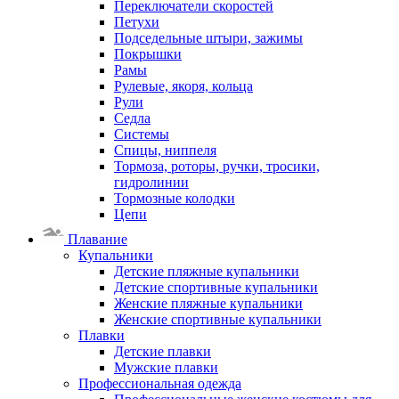
Переключатели скоростей
Петухи
Подседельные штыри, зажимы
Покрышки
Рамы
Рулевые, якоря, кольца
Рули
Седла
Системы
Спицы, ниппеля
Тормоза, роторы, ручки, тросики,
гидролинии
Тормозные колодки
Цепи
Плавание
Купальники
Детские пляжные купальники
Детские спортивные купальники
Женские пляжные купальники
Женские спортивные купальники
Плавки
Детские плавки
Мужские плавки
Профессиональная одежда