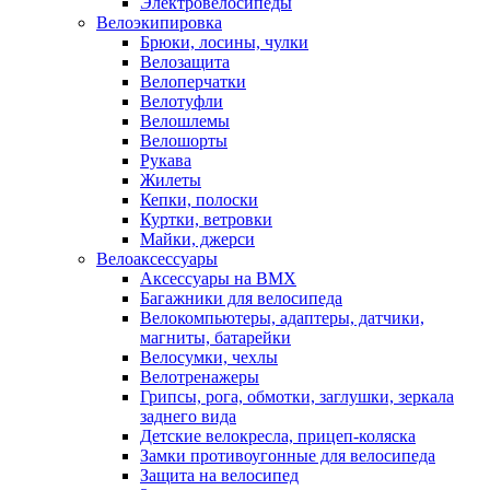
Электровелосипеды
Велоэкипировка
Брюки, лосины, чулки
Велозащита
Велоперчатки
Велотуфли
Велошлемы
Велошорты
Рукава
Жилеты
Кепки, полоски
Куртки, ветровки
Майки, джерси
Велоаксессуары
Аксессуары на BMX
Багажники для велосипеда
Велокомпьютеры, адаптеры, датчики,
магниты, батарейки
Велосумки, чехлы
Велотренажеры
Грипсы, рога, обмотки, заглушки, зеркала
заднего вида
Детские велокресла, прицеп-коляска
Замки противоугонные для велосипеда
Защита на велосипед