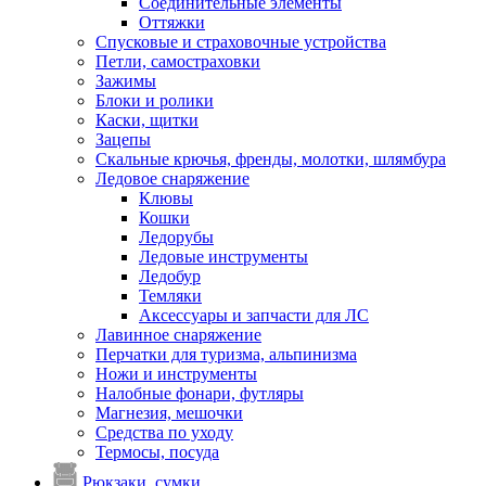
Соединительные элементы
Оттяжки
Спусковые и страховочные устройства
Петли, самостраховки
Зажимы
Блоки и ролики
Каски, щитки
Зацепы
Скальные крючья, френды, молотки, шлямбура
Ледовое снаряжение
Клювы
Кошки
Ледорубы
Ледовые инструменты
Ледобур
Темляки
Аксессуары и запчасти для ЛС
Лавинное снаряжение
Перчатки для туризма, альпинизма
Ножи и инструменты
Налобные фонари, футляры
Магнезия, мешочки
Средства по уходу
Термосы, посуда
Рюкзаки, сумки