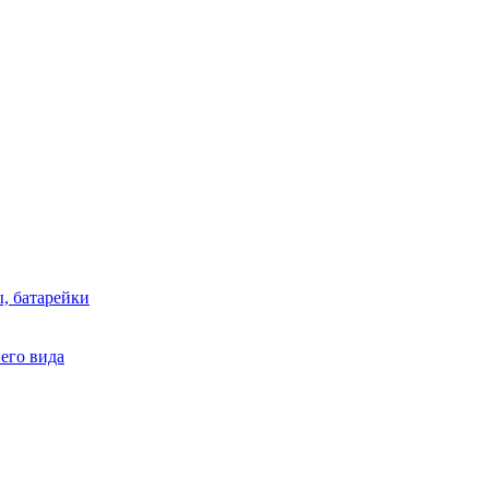
, батарейки
него вида