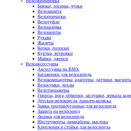
Велоэкипировка
Брюки, лосины, чулки
Велозащита
Велоперчатки
Велотуфли
Велошлемы
Велошорты
Рукава
Жилеты
Кепки, полоски
Куртки, ветровки
Майки, джерси
Велоаксессуары
Аксессуары на BMX
Багажники для велосипеда
Велокомпьютеры, адаптеры, датчики, магниты
Велосумки, чехлы
Велотренажеры
Грипсы, рога, обмотки, заглушки, зеркала зад
Детские велокресла, прицеп-коляска
Замки противоугонные для велосипеда
Защита на велосипед
Звонки для велосипеда
Инструменты, ремнаборы, мастика
Крепления и стойки для велосипеда