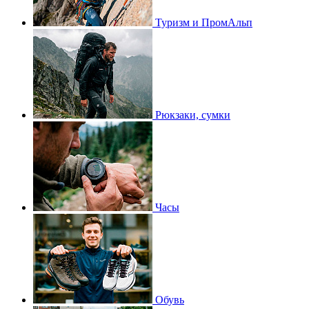
Туризм и ПромАльп
Рюкзаки, сумки
Часы
Обувь