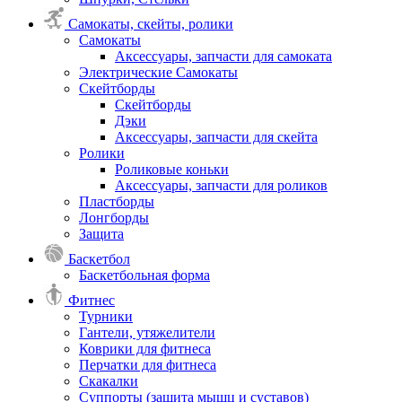
Самокаты, скейты, ролики
Самокаты
Аксессуары, запчасти для самоката
Электрические Самокаты
Скейтборды
Скейтборды
Дэки
Аксессуары, запчасти для скейта
Ролики
Роликовые коньки
Аксессуары, запчасти для роликов
Пластборды
Лонгборды
Защита
Баскетбол
Баскетбольная форма
Фитнес
Турники
Гантели, утяжелители
Коврики для фитнеса
Перчатки для фитнеса
Скакалки
Суппорты (защита мышц и суставов)