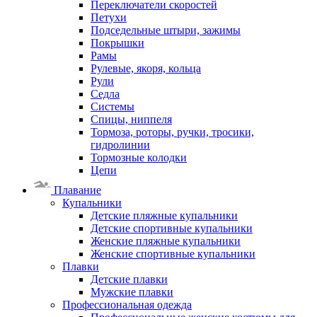
Переключатели скоростей
Петухи
Подседельные штыри, зажимы
Покрышки
Рамы
Рулевые, якоря, кольца
Рули
Седла
Системы
Спицы, ниппеля
Тормоза, роторы, ручки, тросики,
гидролинии
Тормозные колодки
Цепи
Плавание
Купальники
Детские пляжные купальники
Детские спортивные купальники
Женские пляжные купальники
Женские спортивные купальники
Плавки
Детские плавки
Мужские плавки
Профессиональная одежда