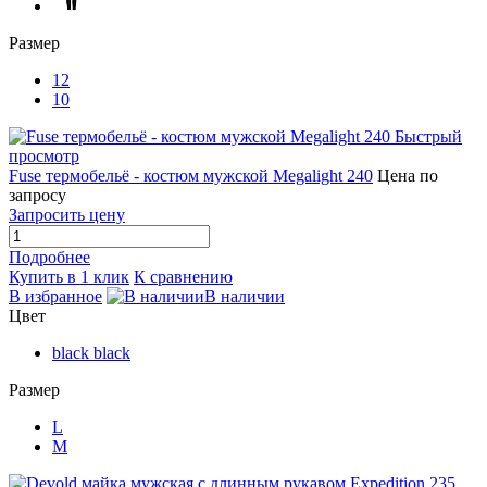
Размер
12
10
Быстрый
просмотр
Fuse термобельё - костюм мужской Megalight 240
Цена по
запросу
Запросить цену
Подробнее
Купить в 1 клик
К сравнению
В избранное
В наличии
Цвет
black black
Размер
L
M