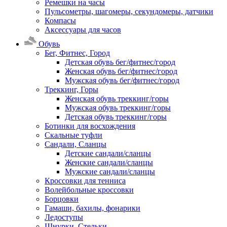
Ремешки на часы
Пульсометры, шагомеры, секундомеры, датчики
Компасы
Аксессуары для часов
Обувь
Бег, Фитнес, Город
Детская обувь бег/фитнес/город
Женская обувь бег/фитнес/город
Мужская обувь бег/фитнес/город
Треккинг, Горы
Женская обувь треккинг/горы
Мужская обувь треккинг/горы
Детская обувь треккинг/горы
Ботинки для восхождения
Скальные туфли
Сандали, Сланцы
Детские сандали/сланцы
Женские сандали/сланцы
Мужские сандали/сланцы
Кроссовки для тенниса
Волейбольные кроссовки
Борцовки
Гамаши, бахилы, фонарики
Ледоступы
Шнурки, Стельки