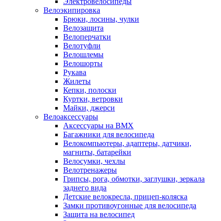
Электровелосипеды
Велоэкипировка
Брюки, лосины, чулки
Велозащита
Велоперчатки
Велотуфли
Велошлемы
Велошорты
Рукава
Жилеты
Кепки, полоски
Куртки, ветровки
Майки, джерси
Велоаксессуары
Аксессуары на BMX
Багажники для велосипеда
Велокомпьютеры, адаптеры, датчики,
магниты, батарейки
Велосумки, чехлы
Велотренажеры
Грипсы, рога, обмотки, заглушки, зеркала
заднего вида
Детские велокресла, прицеп-коляска
Замки противоугонные для велосипеда
Защита на велосипед