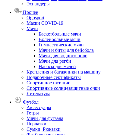
Эспандеры
Прочее
Ogosport
Маски COVID-19
Мячи
Баскетбольные мячи
Волейбольные мячи
Гимнастические мячи
Мячи и биты для бейсбола
Мячи для водного поло
Мячи для регби
Насосы для мячей
Крепления и багажники на машину
Подарочные сертификаты
Спортивное питание
Спортивные солнцезащитные очки
Литература
Футбол
Аксессуары
Гетры
Мячи для футзала
Перчатки
Сумки, Рюкзаки
Футбольная форма