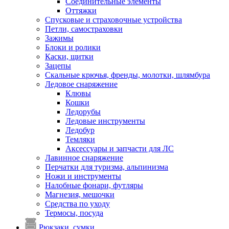
Соединительные элементы
Оттяжки
Спусковые и страховочные устройства
Петли, самостраховки
Зажимы
Блоки и ролики
Каски, щитки
Зацепы
Скальные крючья, френды, молотки, шлямбура
Ледовое снаряжение
Клювы
Кошки
Ледорубы
Ледовые инструменты
Ледобур
Темляки
Аксессуары и запчасти для ЛС
Лавинное снаряжение
Перчатки для туризма, альпинизма
Ножи и инструменты
Налобные фонари, футляры
Магнезия, мешочки
Средства по уходу
Термосы, посуда
Рюкзаки, сумки