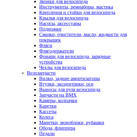
Звонки для велосипеда
Инструменты, ремнаборы, мастика
Крепления и стойки для велосипеда
Крылья для велосипеда
Насосы, аксессуары
Подножки
Смазки, очистители, масло, жидкости для
покрышек
Фляги
Флягодержатели
Фонари для велосипеда, зарядные
устройства
Чехлы для велосипеда
Велозапчасти
Вилки, задние амортизаторы
Втулки, эксцентрики, оси
Выносы для руля велосипеда
Запчасти на BMX
Камеры, колпачки
Каретки
Кассеты
Колеса
Манетки, моноблоки, рубашки
Обода, флиппера
Педали