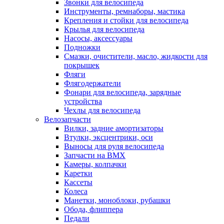
Звонки для велосипеда
Инструменты, ремнаборы, мастика
Крепления и стойки для велосипеда
Крылья для велосипеда
Насосы, аксессуары
Подножки
Смазки, очистители, масло, жидкости для
покрышек
Фляги
Флягодержатели
Фонари для велосипеда, зарядные
устройства
Чехлы для велосипеда
Велозапчасти
Вилки, задние амортизаторы
Втулки, эксцентрики, оси
Выносы для руля велосипеда
Запчасти на BMX
Камеры, колпачки
Каретки
Кассеты
Колеса
Манетки, моноблоки, рубашки
Обода, флиппера
Педали