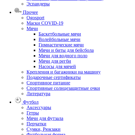
Эспандеры
Прочее
Ogosport
Маски COVID-19
Мячи
Баскетбольные мячи
Волейбольные мячи
Гимнастические мячи
Мячи и биты для бейсбола
Мячи для водного поло
Мячи для регби
Насосы для мячей
Крепления и багажники на машину
Подарочные сертификаты
Спортивное питание
Спортивные солнцезащитные очки
Литература
Футбол
Аксессуары
Гетры
Мячи для футзала
Перчатки
Сумки, Рюкзаки
Футбольная форма