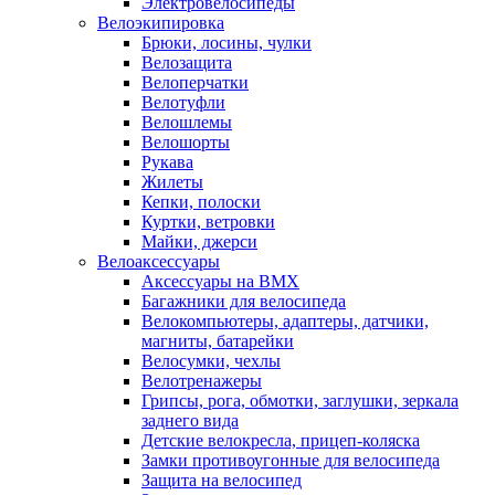
Электровелосипеды
Велоэкипировка
Брюки, лосины, чулки
Велозащита
Велоперчатки
Велотуфли
Велошлемы
Велошорты
Рукава
Жилеты
Кепки, полоски
Куртки, ветровки
Майки, джерси
Велоаксессуары
Аксессуары на BMX
Багажники для велосипеда
Велокомпьютеры, адаптеры, датчики,
магниты, батарейки
Велосумки, чехлы
Велотренажеры
Грипсы, рога, обмотки, заглушки, зеркала
заднего вида
Детские велокресла, прицеп-коляска
Замки противоугонные для велосипеда
Защита на велосипед