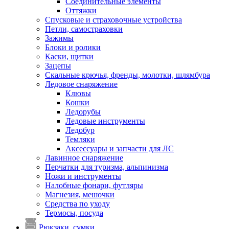
Соединительные элементы
Оттяжки
Спусковые и страховочные устройства
Петли, самостраховки
Зажимы
Блоки и ролики
Каски, щитки
Зацепы
Скальные крючья, френды, молотки, шлямбура
Ледовое снаряжение
Клювы
Кошки
Ледорубы
Ледовые инструменты
Ледобур
Темляки
Аксессуары и запчасти для ЛС
Лавинное снаряжение
Перчатки для туризма, альпинизма
Ножи и инструменты
Налобные фонари, футляры
Магнезия, мешочки
Средства по уходу
Термосы, посуда
Рюкзаки, сумки