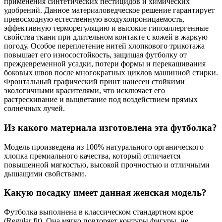
применения синтетических пестицидов и химических
удобрений. Данное материаловедческое решение гарантирует
превосходную естественную воздухопроницаемость,
эффективную терморегуляцию и высокие гипоаллергенные
свойства ткани при длительном контакте с кожей в жаркую
погоду. Особое переплетение нитей хлопкового трикотажа
повышает его износостойкость, защищая футболку от
преждевременной усадки, потери формы и перекашивания
боковых швов после многократных циклов машинной стирки.
Фронтальный графический принт нанесен стойкими
экологичными красителями, что исключает его
растрескивание и выцветание под воздействием прямых
солнечных лучей.
Из какого материала изготовлена эта футболка?
Модель произведена из 100% натурального органического
хлопка премиального качества, который отличается
повышенной мягкостью, высокой прочностью и отличными
дышащими свойствами.
Какую посадку имеет данная женская модель?
Футболка выполнена в классическом стандартном крое
(Regular fit). Она мягко повторяет контуры фигуры, не