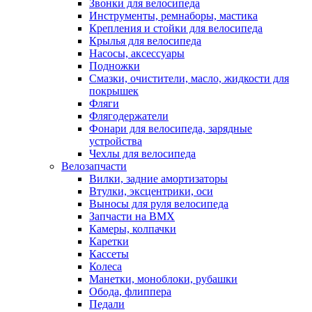
Звонки для велосипеда
Инструменты, ремнаборы, мастика
Крепления и стойки для велосипеда
Крылья для велосипеда
Насосы, аксессуары
Подножки
Смазки, очистители, масло, жидкости для
покрышек
Фляги
Флягодержатели
Фонари для велосипеда, зарядные
устройства
Чехлы для велосипеда
Велозапчасти
Вилки, задние амортизаторы
Втулки, эксцентрики, оси
Выносы для руля велосипеда
Запчасти на BMX
Камеры, колпачки
Каретки
Кассеты
Колеса
Манетки, моноблоки, рубашки
Обода, флиппера
Педали