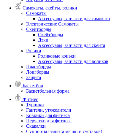
Самокаты, скейты, ролики
Самокаты
Аксессуары, запчасти для самоката
Электрические Самокаты
Скейтборды
Скейтборды
Дэки
Аксессуары, запчасти для скейта
Ролики
Роликовые коньки
Аксессуары, запчасти для роликов
Пластборды
Лонгборды
Защита
Баскетбол
Баскетбольная форма
Фитнес
Турники
Гантели, утяжелители
Коврики для фитнеса
Перчатки для фитнеса
Скакалки
Суппорты (защита мышц и суставов)