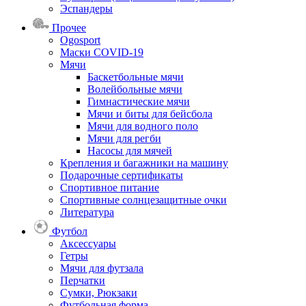
Эспандеры
Прочее
Ogosport
Маски COVID-19
Мячи
Баскетбольные мячи
Волейбольные мячи
Гимнастические мячи
Мячи и биты для бейсбола
Мячи для водного поло
Мячи для регби
Насосы для мячей
Крепления и багажники на машину
Подарочные сертификаты
Спортивное питание
Спортивные солнцезащитные очки
Литература
Футбол
Аксессуары
Гетры
Мячи для футзала
Перчатки
Сумки, Рюкзаки
Футбольная форма