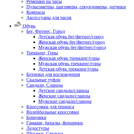
Ремешки на часы
Пульсометры, шагомеры, секундомеры, датчики
Компасы
Аксессуары для часов
Обувь
Бег, Фитнес, Город
Детская обувь бег/фитнес/город
Женская обувь бег/фитнес/город
Мужская обувь бег/фитнес/город
Треккинг, Горы
Женская обувь треккинг/горы
Мужская обувь треккинг/горы
Детская обувь треккинг/горы
Ботинки для восхождения
Скальные туфли
Сандали, Сланцы
Детские сандали/сланцы
Женские сандали/сланцы
Мужские сандали/сланцы
Кроссовки для тенниса
Волейбольные кроссовки
Борцовки
Гамаши, бахилы, фонарики
Ледоступы
Шнурки, Стельки