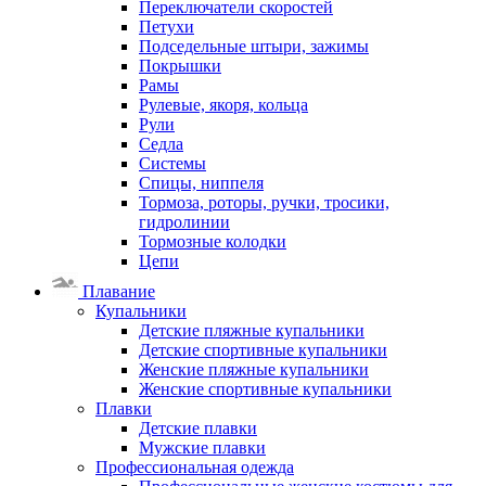
Переключатели скоростей
Петухи
Подседельные штыри, зажимы
Покрышки
Рамы
Рулевые, якоря, кольца
Рули
Седла
Системы
Спицы, ниппеля
Тормоза, роторы, ручки, тросики,
гидролинии
Тормозные колодки
Цепи
Плавание
Купальники
Детские пляжные купальники
Детские спортивные купальники
Женские пляжные купальники
Женские спортивные купальники
Плавки
Детские плавки
Мужские плавки
Профессиональная одежда