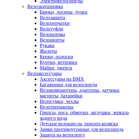
Электровелосипеды
Велоэкипировка
Брюки, лосины, чулки
Велозащита
Велоперчатки
Велотуфли
Велошлемы
Велошорты
Рукава
Жилеты
Кепки, полоски
Куртки, ветровки
Майки, джерси
Велоаксессуары
Аксессуары на BMX
Багажники для велосипеда
Велокомпьютеры, адаптеры, датчики,
магниты, батарейки
Велосумки, чехлы
Велотренажеры
Грипсы, рога, обмотки, заглушки, зеркала
заднего вида
Детские велокресла, прицеп-коляска
Замки противоугонные для велосипеда
Защита на велосипед