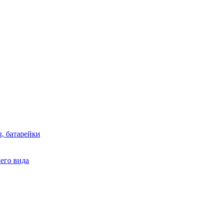
, батарейки
него вида