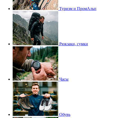
Туризм и ПромАльп
Рюкзаки, сумки
Часы
Обувь