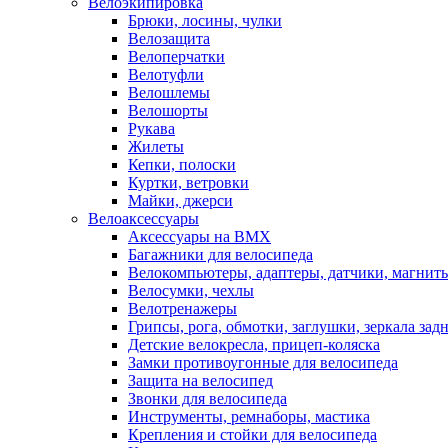
Велоэкипировка
Брюки, лосины, чулки
Велозащита
Велоперчатки
Велотуфли
Велошлемы
Велошорты
Рукава
Жилеты
Кепки, полоски
Куртки, ветровки
Майки, джерси
Велоаксессуары
Аксессуары на BMX
Багажники для велосипеда
Велокомпьютеры, адаптеры, датчики, магниты
Велосумки, чехлы
Велотренажеры
Грипсы, рога, обмотки, заглушки, зеркала зад
Детские велокресла, прицеп-коляска
Замки противоугонные для велосипеда
Защита на велосипед
Звонки для велосипеда
Инструменты, ремнаборы, мастика
Крепления и стойки для велосипеда