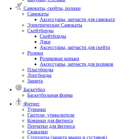
Самокаты, скейты, ролики
Самокаты
Аксессуары, запчасти для самоката
Электрические Самокаты
Скейтборды
Скейтборды
Дэки
Аксессуары, запчасти для скейта
Ролики
Роликовые коньки
Аксессуары, запчасти для роликов
Пластборды
Лонгборды
Защита
Баскетбол
Баскетбольная форма
Фитнес
Турники
Гантели, утяжелители
Коврики для фитнеса
Перчатки для фитнеса
Скакалки
Суппорты (защита мышц и суставов)