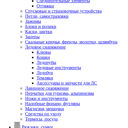
Соединительные элементы
Оттяжки
Спусковые и страховочные устройства
Петли, самостраховки
Зажимы
Блоки и ролики
Каски, щитки
Зацепы
Скальные крючья, френды, молотки, шлямбура
Ледовое снаряжение
Клювы
Кошки
Ледорубы
Ледовые инструменты
Ледобур
Темляки
Аксессуары и запчасти для ЛС
Лавинное снаряжение
Перчатки для туризма, альпинизма
Ножи и инструменты
Налобные фонари, футляры
Магнезия, мешочки
Средства по уходу
Термосы, посуда
Рюкзаки, сумки