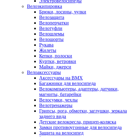
Электровелосипеды
Велоэкипировка
Брюки, лосины, чулки
Велозащита
Велоперчатки
Велотуфли
Велошлемы
Велошорты
Рукава
Жилеты
Кепки, полоски
Куртки, ветровки
Майки, джерси
Велоаксессуары
Аксессуары на BMX
Багажники для велосипеда
Велокомпьютеры, адаптеры, датчики,
магниты, батарейки
Велосумки, чехлы
Велотренажеры
Грипсы, рога, обмотки, заглушки, зеркала
заднего вида
Детские велокресла, прицеп-коляска
Замки противоугонные для велосипеда
Защита на велосипед