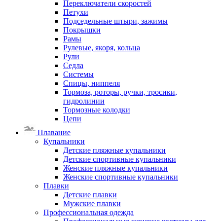
Переключатели скоростей
Петухи
Подседельные штыри, зажимы
Покрышки
Рамы
Рулевые, якоря, кольца
Рули
Седла
Системы
Спицы, ниппеля
Тормоза, роторы, ручки, тросики,
гидролинии
Тормозные колодки
Цепи
Плавание
Купальники
Детские пляжные купальники
Детские спортивные купальники
Женские пляжные купальники
Женские спортивные купальники
Плавки
Детские плавки
Мужские плавки
Профессиональная одежда