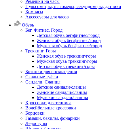
Ремешки на часы
Пульсометры, шагомеры, секундомеры, датчики
Компасы
Аксессуары для часов
Обувь
Бег, Фитнес, Город
Детская обувь бег/фитнес/город
Женская обувь бег/фитнес/город
Мужская обувь бег/фитнес/город
Треккинг, Горы
Женская обувь треккинг/горы
Мужская обувь треккинг/горы
Детская обувь треккинг/горы
Ботинки для восхождения
Скальные туфли
Сандали, Сланцы
Детские сандали/сланцы
Женские сандали/сланцы
Мужские сандали/сланцы
Кроссовки для тенниса
Волейбольные кроссовки
Борцовки
Гамаши, бахилы, фонарики
Ледоступы
Шнурки, Стельки