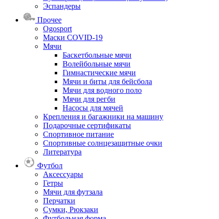
Эспандеры
Прочее
Ogosport
Маски COVID-19
Мячи
Баскетбольные мячи
Волейбольные мячи
Гимнастические мячи
Мячи и биты для бейсбола
Мячи для водного поло
Мячи для регби
Насосы для мячей
Крепления и багажники на машину
Подарочные сертификаты
Спортивное питание
Спортивные солнцезащитные очки
Литература
Футбол
Аксессуары
Гетры
Мячи для футзала
Перчатки
Сумки, Рюкзаки
Футбольная форма