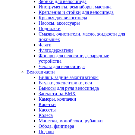
Звонки для велосипеда
Инструменты, ремнаборы, мастика
Крепления и стойки для велосипеда
Крылья для велосипеда
Насосы, аксессуары
Подножки
Смазки, очистители, масло, жидкости для
покрышек
Фляги
Флягодержатели
Фонари для велосипеда, зарядные
устройства
Чехлы для велосипеда
Велозапчасти
Вилки, задние амортизаторы
Втулки, эксцентрики, оси
Выносы для руля велосипеда
Запчасти на BMX
Камеры, колпачки
Каретки
Кассеты
Колеса
Манетки, моноблоки, рубашки
Обода, флиппера
Педали