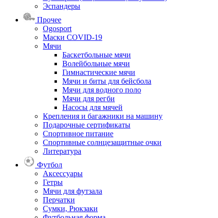
Эспандеры
Прочее
Ogosport
Маски COVID-19
Мячи
Баскетбольные мячи
Волейбольные мячи
Гимнастические мячи
Мячи и биты для бейсбола
Мячи для водного поло
Мячи для регби
Насосы для мячей
Крепления и багажники на машину
Подарочные сертификаты
Спортивное питание
Спортивные солнцезащитные очки
Литература
Футбол
Аксессуары
Гетры
Мячи для футзала
Перчатки
Сумки, Рюкзаки
Футбольная форма