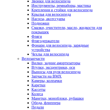
Звонки для велосипеда
Инструменты, ремнаборы, мастика
Крепления и стойки для велосипеда
Крылья для велосипеда
Насосы, аксессуары
Подножки
Смазки, очистители, масло, жидкости для
покрышек
Фляги
Флягодержатели
Фонари для велосипеда, зарядные
устройства
Чехлы для велосипеда
Велозапчасти
Вилки, задние амортизаторы
Втулки, эксцентрики, оси
Выносы для руля велосипеда
Запчасти на BMX
Камеры, колпачки
Каретки
Кассеты
Колеса
Манетки, моноблоки, рубашки
Обода, флиппера
Педали