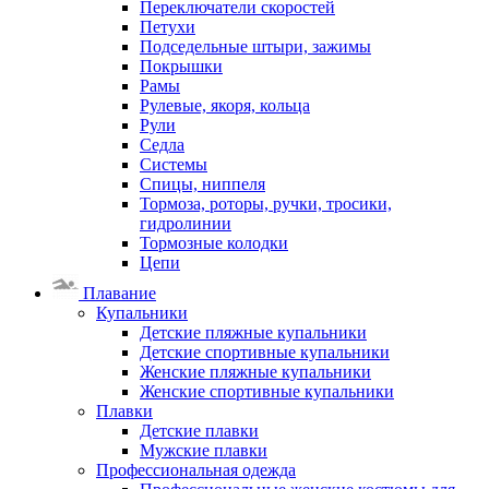
Переключатели скоростей
Петухи
Подседельные штыри, зажимы
Покрышки
Рамы
Рулевые, якоря, кольца
Рули
Седла
Системы
Спицы, ниппеля
Тормоза, роторы, ручки, тросики,
гидролинии
Тормозные колодки
Цепи
Плавание
Купальники
Детские пляжные купальники
Детские спортивные купальники
Женские пляжные купальники
Женские спортивные купальники
Плавки
Детские плавки
Мужские плавки
Профессиональная одежда