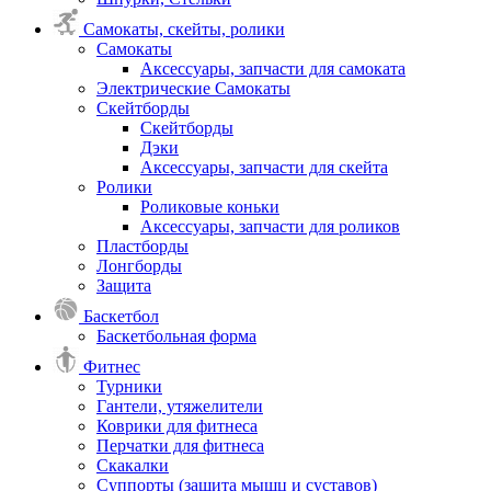
Самокаты, скейты, ролики
Самокаты
Аксессуары, запчасти для самоката
Электрические Самокаты
Скейтборды
Скейтборды
Дэки
Аксессуары, запчасти для скейта
Ролики
Роликовые коньки
Аксессуары, запчасти для роликов
Пластборды
Лонгборды
Защита
Баскетбол
Баскетбольная форма
Фитнес
Турники
Гантели, утяжелители
Коврики для фитнеса
Перчатки для фитнеса
Скакалки
Суппорты (защита мышц и суставов)