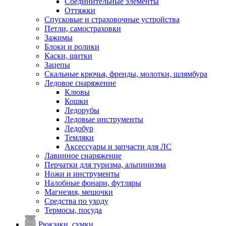
Соединительные элементы
Оттяжки
Спусковые и страховочные устройства
Петли, самостраховки
Зажимы
Блоки и ролики
Каски, щитки
Зацепы
Скальные крючья, френды, молотки, шлямбура
Ледовое снаряжение
Клювы
Кошки
Ледорубы
Ледовые инструменты
Ледобур
Темляки
Аксессуары и запчасти для ЛС
Лавинное снаряжение
Перчатки для туризма, альпинизма
Ножи и инструменты
Налобные фонари, футляры
Магнезия, мешочки
Средства по уходу
Термосы, посуда
Рюкзаки, сумки