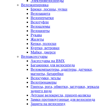
Электровелосипеды
Велоэкипировка
Брюки, лосины, чулки
Велозащита
Велоперчатки
Велотуфли
Велошлемы
Велошорты
Рукава
Жилеты
Кепки, полоски
Куртки, ветровки
Майки, джерси
Велоаксессуары
Аксессуары на BMX
Багажники для велосипеда
Велокомпьютеры, адаптеры, датчики,
магниты, батарейки
Велосумки, чехлы
Велотренажеры
Грипсы, рога, обмотки, заглушки, зеркала
заднего вида
Детские велокресла, прицеп-коляска
Замки противоугонные для велосипеда
Защита на велосипед