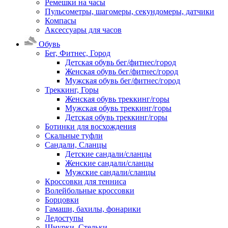
Ремешки на часы
Пульсометры, шагомеры, секундомеры, датчики
Компасы
Аксессуары для часов
Обувь
Бег, Фитнес, Город
Детская обувь бег/фитнес/город
Женская обувь бег/фитнес/город
Мужская обувь бег/фитнес/город
Треккинг, Горы
Женская обувь треккинг/горы
Мужская обувь треккинг/горы
Детская обувь треккинг/горы
Ботинки для восхождения
Скальные туфли
Сандали, Сланцы
Детские сандали/сланцы
Женские сандали/сланцы
Мужские сандали/сланцы
Кроссовки для тенниса
Волейбольные кроссовки
Борцовки
Гамаши, бахилы, фонарики
Ледоступы
Шнурки, Стельки