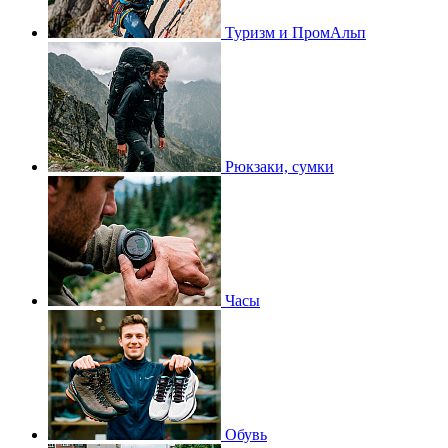
Туризм и ПромАльп
Рюкзаки, сумки
Часы
Обувь