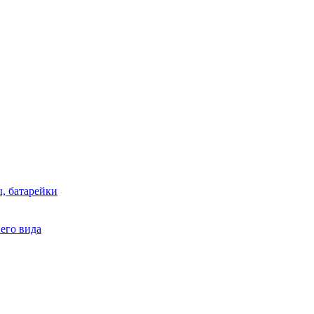
, батарейки
него вида