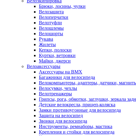
Велоэкипировка
Брюки, лосины, чулки
Велозащита
Велоперчатки
Велотуфли
Велошлемы
Велошорты
Рукава
Жилеты
Кепки, полоски
Куртки, ветровки
Майки, джерси
Велоаксессуары
Аксессуары на BMX
Багажники для велосипеда
Велокомпьютеры, адаптеры, датчики, магниты
Велосумки, чехлы
Велотренажеры
Грипсы, рога, обмотки, заглушки, зеркала зад
Детские велокресла, прицеп-коляска
Замки противоугонные для велосипеда
Защита на велосипед
Звонки для велосипеда
Инструменты, ремнаборы, мастика
Крепления и стойки для велосипеда