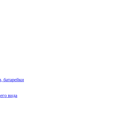
, батарейки
него вида