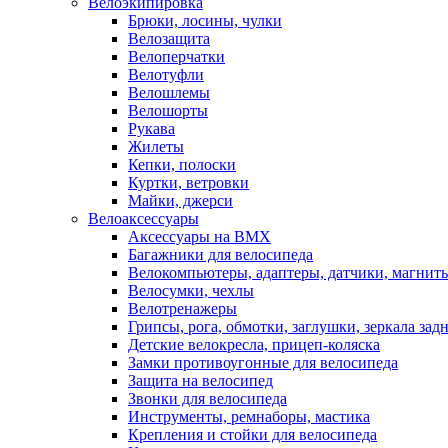
Велоэкипировка
Брюки, лосины, чулки
Велозащита
Велоперчатки
Велотуфли
Велошлемы
Велошорты
Рукава
Жилеты
Кепки, полоски
Куртки, ветровки
Майки, джерси
Велоаксессуары
Аксессуары на BMX
Багажники для велосипеда
Велокомпьютеры, адаптеры, датчики, магниты
Велосумки, чехлы
Велотренажеры
Грипсы, рога, обмотки, заглушки, зеркала зад
Детские велокресла, прицеп-коляска
Замки противоугонные для велосипеда
Защита на велосипед
Звонки для велосипеда
Инструменты, ремнаборы, мастика
Крепления и стойки для велосипеда