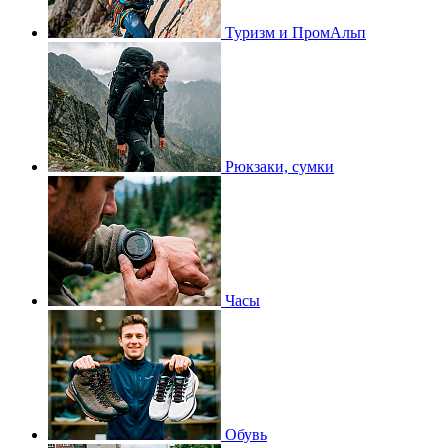
Туризм и ПромАльп
Рюкзаки, сумки
Часы
Обувь