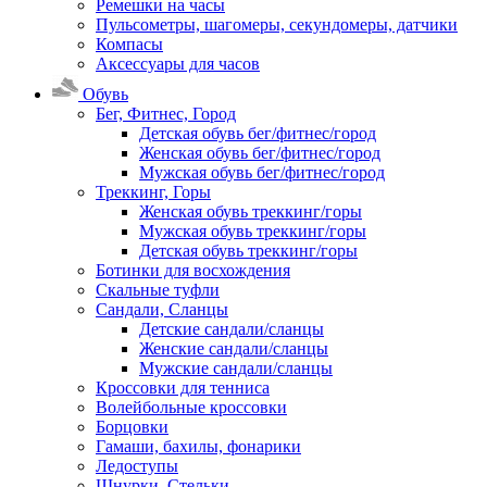
Ремешки на часы
Пульсометры, шагомеры, секундомеры, датчики
Компасы
Аксессуары для часов
Обувь
Бег, Фитнес, Город
Детская обувь бег/фитнес/город
Женская обувь бег/фитнес/город
Мужская обувь бег/фитнес/город
Треккинг, Горы
Женская обувь треккинг/горы
Мужская обувь треккинг/горы
Детская обувь треккинг/горы
Ботинки для восхождения
Скальные туфли
Сандали, Сланцы
Детские сандали/сланцы
Женские сандали/сланцы
Мужские сандали/сланцы
Кроссовки для тенниса
Волейбольные кроссовки
Борцовки
Гамаши, бахилы, фонарики
Ледоступы
Шнурки, Стельки