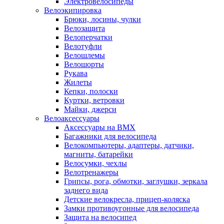
Электровелосипеды
Велоэкипировка
Брюки, лосины, чулки
Велозащита
Велоперчатки
Велотуфли
Велошлемы
Велошорты
Рукава
Жилеты
Кепки, полоски
Куртки, ветровки
Майки, джерси
Велоаксессуары
Аксессуары на BMX
Багажники для велосипеда
Велокомпьютеры, адаптеры, датчики,
магниты, батарейки
Велосумки, чехлы
Велотренажеры
Грипсы, рога, обмотки, заглушки, зеркала
заднего вида
Детские велокресла, прицеп-коляска
Замки противоугонные для велосипеда
Защита на велосипед