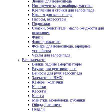
Звонки для велосипеда
Инструменты, ремнаборы, мастика
Крепления и стойки для велосипеда
Крылья для велосипеда
Насосы, аксессуары
Подножки
Смазки, очистители, масло, жидкости для
покрышек
Фляги
Флягодержатели
Фонари для велосипеда, зарядные
устройства
Чехлы для велосипеда
Велозапчасти
Вилки, задние амортизаторы
Втулки, эксцентрики, оси
Выносы для руля велосипеда
Запчасти на BMX
Камеры, колпачки
Каретки
Кассеты
Колеса
Манетки, моноблоки, рубашки
Обода, флиппера
Педали