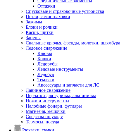
Соединительные элементы
Оттяжки
Спусковые и страховочные устройства
Петли, самостраховки
Зажимы
Блоки и ролики
Каски, щитки
Зацепы
Скальные крючья, френды, молотки, шлямбура
Ледовое снаряжение
Клювы
Кошки
Ледорубы
Ледовые инструменты
Ледобур
Темляки
Аксессуары и запчасти для ЛС
Лавинное снаряжение
Перчатки для туризма, альпинизма
Ножи и инструменты
Налобные фонари, футляры
Магнезия, мешочки
Средства по уходу
Термосы, посуда
Рюкзаки, сумки