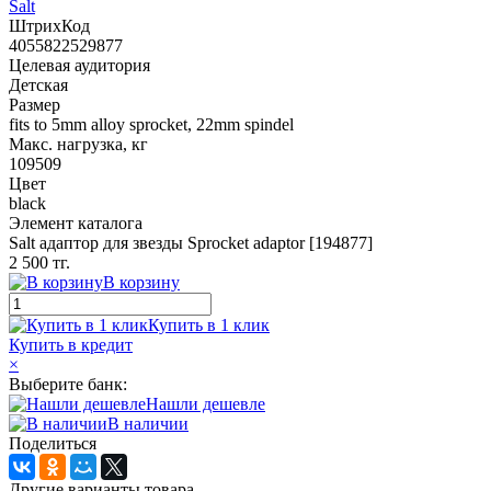
Salt
ШтрихКод
4055822529877
Целевая аудитория
Детская
Размер
fits to 5mm alloy sprocket, 22mm spindel
Макс. нагрузка, кг
109509
Цвет
black
Элемент каталога
Salt адаптор для звезды Sprocket adaptor [194877]
2 500 тг.
В корзину
Купить в 1 клик
Купить в кредит
×
Выберите банк:
Нашли дешевле
В наличии
Поделиться
Другие варианты товара