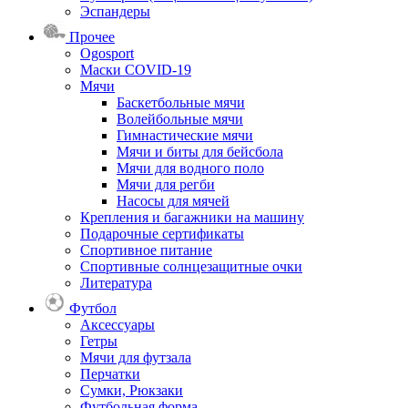
Эспандеры
Прочее
Ogosport
Маски COVID-19
Мячи
Баскетбольные мячи
Волейбольные мячи
Гимнастические мячи
Мячи и биты для бейсбола
Мячи для водного поло
Мячи для регби
Насосы для мячей
Крепления и багажники на машину
Подарочные сертификаты
Спортивное питание
Спортивные солнцезащитные очки
Литература
Футбол
Аксессуары
Гетры
Мячи для футзала
Перчатки
Сумки, Рюкзаки
Футбольная форма