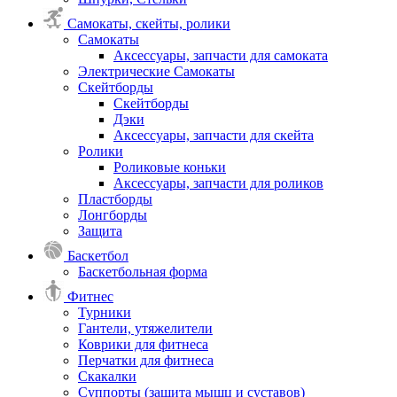
Самокаты, скейты, ролики
Самокаты
Аксессуары, запчасти для самоката
Электрические Самокаты
Скейтборды
Скейтборды
Дэки
Аксессуары, запчасти для скейта
Ролики
Роликовые коньки
Аксессуары, запчасти для роликов
Пластборды
Лонгборды
Защита
Баскетбол
Баскетбольная форма
Фитнес
Турники
Гантели, утяжелители
Коврики для фитнеса
Перчатки для фитнеса
Скакалки
Суппорты (защита мышц и суставов)