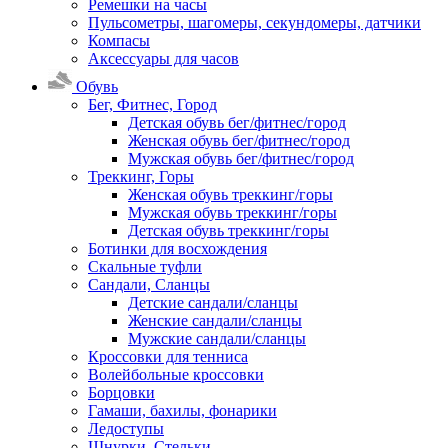
Ремешки на часы
Пульсометры, шагомеры, секундомеры, датчики
Компасы
Аксессуары для часов
Обувь
Бег, Фитнес, Город
Детская обувь бег/фитнес/город
Женская обувь бег/фитнес/город
Мужская обувь бег/фитнес/город
Треккинг, Горы
Женская обувь треккинг/горы
Мужская обувь треккинг/горы
Детская обувь треккинг/горы
Ботинки для восхождения
Скальные туфли
Сандали, Сланцы
Детские сандали/сланцы
Женские сандали/сланцы
Мужские сандали/сланцы
Кроссовки для тенниса
Волейбольные кроссовки
Борцовки
Гамаши, бахилы, фонарики
Ледоступы
Шнурки, Стельки