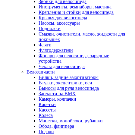
Звонки для велосипеда
Инструменты, ремнаборы, мастика
Крепления и стойки для велосипеда
Крылья для велосипеда
Насосы, аксессуары
Подножки
Смазки, очистители, масло, жидкости для
покрышек
Фляги
Флягодержатели
Фонари для велосипеда, зарядные
устройства
Чехлы для велосипеда
Велозапчасти
Вилки, задние амортизаторы
Втулки, эксцентрики, оси
Выносы для руля велосипеда
Запчасти на BMX
Камеры, колпачки
Каретки
Кассеты
Колеса
Манетки, моноблоки, рубашки
Обода, флиппера
Педали