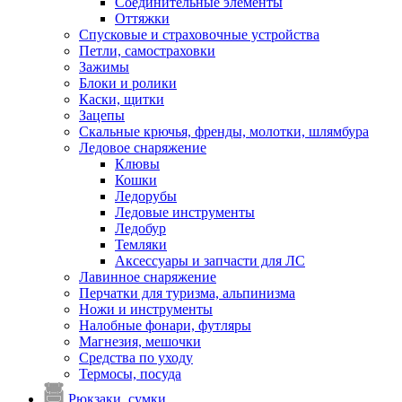
Соединительные элементы
Оттяжки
Спусковые и страховочные устройства
Петли, самостраховки
Зажимы
Блоки и ролики
Каски, щитки
Зацепы
Скальные крючья, френды, молотки, шлямбура
Ледовое снаряжение
Клювы
Кошки
Ледорубы
Ледовые инструменты
Ледобур
Темляки
Аксессуары и запчасти для ЛС
Лавинное снаряжение
Перчатки для туризма, альпинизма
Ножи и инструменты
Налобные фонари, футляры
Магнезия, мешочки
Средства по уходу
Термосы, посуда
Рюкзаки, сумки