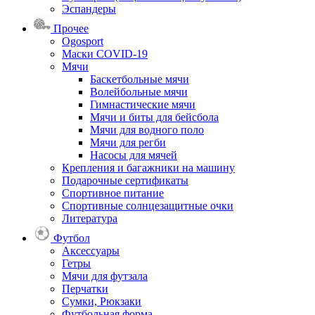
Эспандеры
Прочее
Ogosport
Маски COVID-19
Мячи
Баскетбольные мячи
Волейбольные мячи
Гимнастические мячи
Мячи и биты для бейсбола
Мячи для водного поло
Мячи для регби
Насосы для мячей
Крепления и багажники на машину
Подарочные сертификаты
Спортивное питание
Спортивные солнцезащитные очки
Литература
Футбол
Аксессуары
Гетры
Мячи для футзала
Перчатки
Сумки, Рюкзаки
Футбольная форма