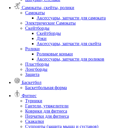
Самокаты, скейты, ролики
Самокаты
Аксессуары, запчасти для самоката
Электрические Самокаты
Скейтборды
Скейтборды
Дэки
Аксессуары, запчасти для скейта
Ролики
Роликовые коньки
Аксессуары, запчасти для роликов
Пластборды
Лонгборды
Защита
Баскетбол
Баскетбольная форма
Фитнес
Турники
Гантели, утяжелители
Коврики для фитнеса
Перчатки для фитнеса
Скакалки
Суппорты (защита мышц и суставов)