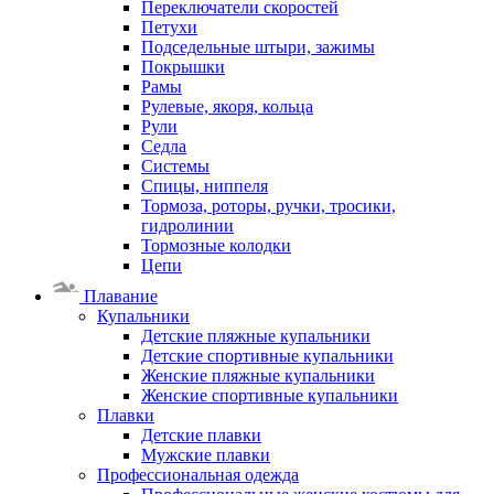
Переключатели скоростей
Петухи
Подседельные штыри, зажимы
Покрышки
Рамы
Рулевые, якоря, кольца
Рули
Седла
Системы
Спицы, ниппеля
Тормоза, роторы, ручки, тросики,
гидролинии
Тормозные колодки
Цепи
Плавание
Купальники
Детские пляжные купальники
Детские спортивные купальники
Женские пляжные купальники
Женские спортивные купальники
Плавки
Детские плавки
Мужские плавки
Профессиональная одежда