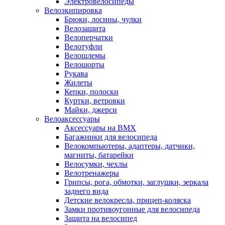
Электровелосипеды
Велоэкипировка
Брюки, лосины, чулки
Велозащита
Велоперчатки
Велотуфли
Велошлемы
Велошорты
Рукава
Жилеты
Кепки, полоски
Куртки, ветровки
Майки, джерси
Велоаксессуары
Аксессуары на BMX
Багажники для велосипеда
Велокомпьютеры, адаптеры, датчики,
магниты, батарейки
Велосумки, чехлы
Велотренажеры
Грипсы, рога, обмотки, заглушки, зеркала
заднего вида
Детские велокресла, прицеп-коляска
Замки противоугонные для велосипеда
Защита на велосипед