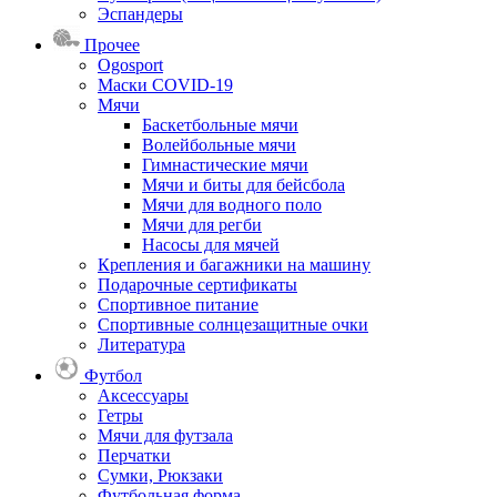
Эспандеры
Прочее
Ogosport
Маски COVID-19
Мячи
Баскетбольные мячи
Волейбольные мячи
Гимнастические мячи
Мячи и биты для бейсбола
Мячи для водного поло
Мячи для регби
Насосы для мячей
Крепления и багажники на машину
Подарочные сертификаты
Спортивное питание
Спортивные солнцезащитные очки
Литература
Футбол
Аксессуары
Гетры
Мячи для футзала
Перчатки
Сумки, Рюкзаки
Футбольная форма