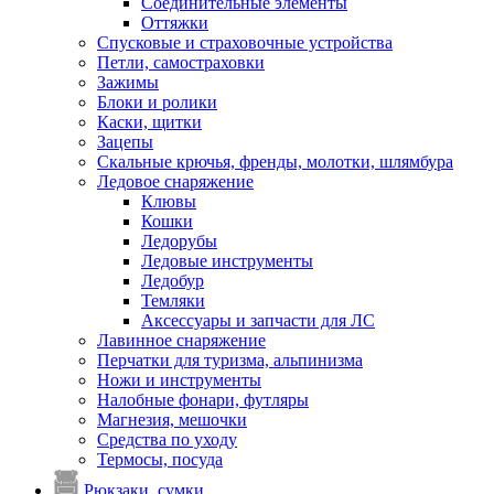
Соединительные элементы
Оттяжки
Спусковые и страховочные устройства
Петли, самостраховки
Зажимы
Блоки и ролики
Каски, щитки
Зацепы
Скальные крючья, френды, молотки, шлямбура
Ледовое снаряжение
Клювы
Кошки
Ледорубы
Ледовые инструменты
Ледобур
Темляки
Аксессуары и запчасти для ЛС
Лавинное снаряжение
Перчатки для туризма, альпинизма
Ножи и инструменты
Налобные фонари, футляры
Магнезия, мешочки
Средства по уходу
Термосы, посуда
Рюкзаки, сумки