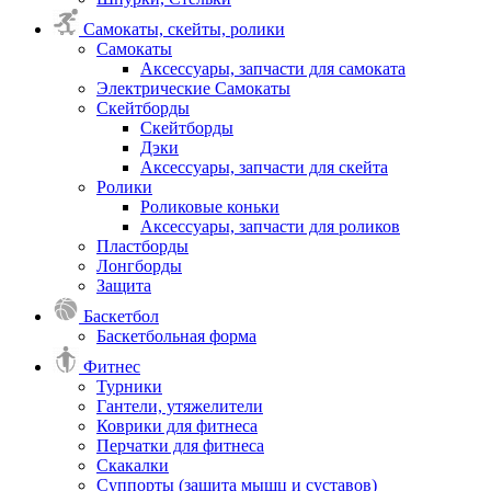
Самокаты, скейты, ролики
Самокаты
Аксессуары, запчасти для самоката
Электрические Самокаты
Скейтборды
Скейтборды
Дэки
Аксессуары, запчасти для скейта
Ролики
Роликовые коньки
Аксессуары, запчасти для роликов
Пластборды
Лонгборды
Защита
Баскетбол
Баскетбольная форма
Фитнес
Турники
Гантели, утяжелители
Коврики для фитнеса
Перчатки для фитнеса
Скакалки
Суппорты (защита мышц и суставов)