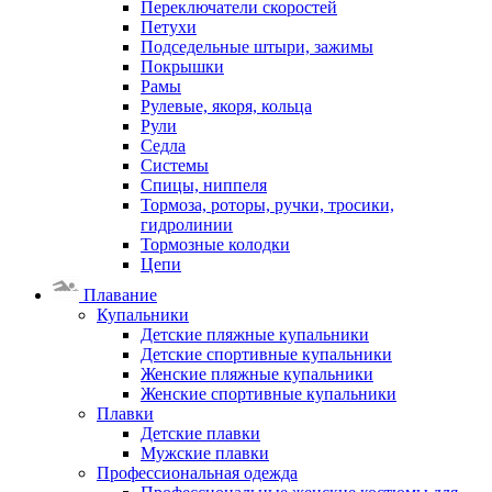
Переключатели скоростей
Петухи
Подседельные штыри, зажимы
Покрышки
Рамы
Рулевые, якоря, кольца
Рули
Седла
Системы
Спицы, ниппеля
Тормоза, роторы, ручки, тросики,
гидролинии
Тормозные колодки
Цепи
Плавание
Купальники
Детские пляжные купальники
Детские спортивные купальники
Женские пляжные купальники
Женские спортивные купальники
Плавки
Детские плавки
Мужские плавки
Профессиональная одежда