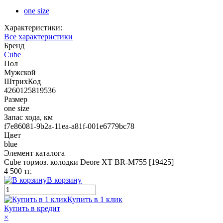
one size
Характеристики:
Все характеристики
Бренд
Cube
Пол
Мужской
ШтрихКод
4260125819536
Размер
one size
Запас хода, км
f7e86081-9b2a-11ea-a81f-001e6779bc78
Цвет
blue
Элемент каталога
Cube тормоз. колодки Deore XT BR-M755 [19425]
4 500 тг.
В корзину
Купить в 1 клик
Купить в кредит
×