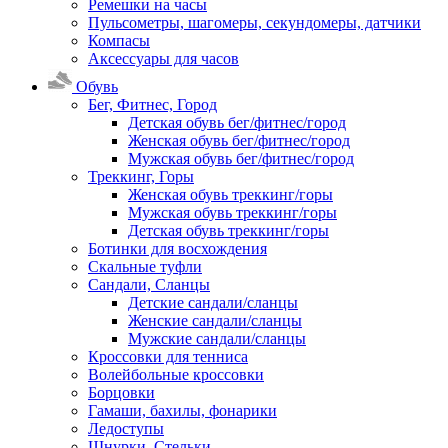
Ремешки на часы
Пульсометры, шагомеры, секундомеры, датчики
Компасы
Аксессуары для часов
Обувь
Бег, Фитнес, Город
Детская обувь бег/фитнес/город
Женская обувь бег/фитнес/город
Мужская обувь бег/фитнес/город
Треккинг, Горы
Женская обувь треккинг/горы
Мужская обувь треккинг/горы
Детская обувь треккинг/горы
Ботинки для восхождения
Скальные туфли
Сандали, Сланцы
Детские сандали/сланцы
Женские сандали/сланцы
Мужские сандали/сланцы
Кроссовки для тенниса
Волейбольные кроссовки
Борцовки
Гамаши, бахилы, фонарики
Ледоступы
Шнурки, Стельки