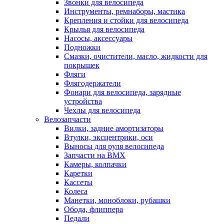
Звонки для велосипеда
Инструменты, ремнаборы, мастика
Крепления и стойки для велосипеда
Крылья для велосипеда
Насосы, аксессуары
Подножки
Смазки, очистители, масло, жидкости для
покрышек
Фляги
Флягодержатели
Фонари для велосипеда, зарядные
устройства
Чехлы для велосипеда
Велозапчасти
Вилки, задние амортизаторы
Втулки, эксцентрики, оси
Выносы для руля велосипеда
Запчасти на BMX
Камеры, колпачки
Каретки
Кассеты
Колеса
Манетки, моноблоки, рубашки
Обода, флиппера
Педали