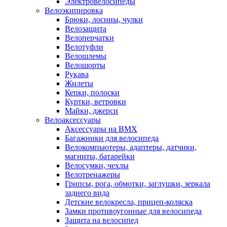
Электровелосипеды
Велоэкипировка
Брюки, лосины, чулки
Велозащита
Велоперчатки
Велотуфли
Велошлемы
Велошорты
Рукава
Жилеты
Кепки, полоски
Куртки, ветровки
Майки, джерси
Велоаксессуары
Аксессуары на BMX
Багажники для велосипеда
Велокомпьютеры, адаптеры, датчики,
магниты, батарейки
Велосумки, чехлы
Велотренажеры
Грипсы, рога, обмотки, заглушки, зеркала
заднего вида
Детские велокресла, прицеп-коляска
Замки противоугонные для велосипеда
Защита на велосипед