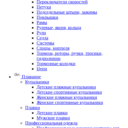
Переключатели скоростей
Петухи
Подседельные штыри, зажимы
Покрышки
Рамы
Рулевые, якоря, кольца
Рули
Седла
Системы
Спицы, ниппеля
Тормоза, роторы, ручки, тросики,
гидролинии
Тормозные колодки
Цепи
Плавание
Купальники
Детские пляжные купальники
Детские спортивные купальники
Женские пляжные купальники
Женские спортивные купальники
Плавки
Детские плавки
Мужские плавки
Профессиональная одежда