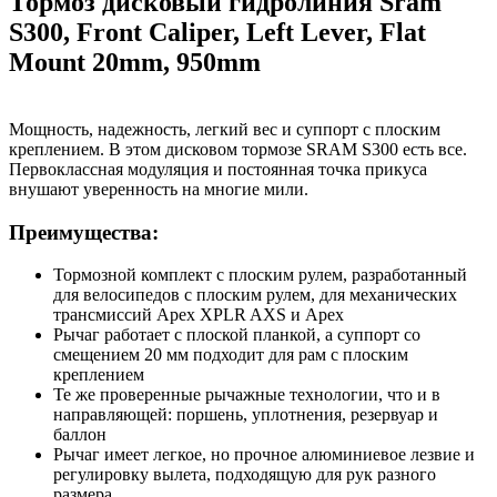
Тормоз дисковый гидролиния Sram
S300, Front Caliper, Left Lever, Flat
Mount 20mm, 950mm
Мощность, надежность, легкий вес и суппорт с плоским
креплением. В этом дисковом тормозе SRAM S300 есть все.
Первоклассная модуляция и постоянная точка прикуса
внушают уверенность на многие мили.
Преимущества:
Тормозной комплект с плоским рулем, разработанный
для велосипедов с плоским рулем, для механических
трансмиссий Apex XPLR AXS и Apex
Рычаг работает с плоской планкой, а суппорт со
смещением 20 мм подходит для рам с плоским
креплением
Те же проверенные рычажные технологии, что и в
направляющей: поршень, уплотнения, резервуар и
баллон
Рычаг имеет легкое, но прочное алюминиевое лезвие и
регулировку вылета, подходящую для рук разного
размера