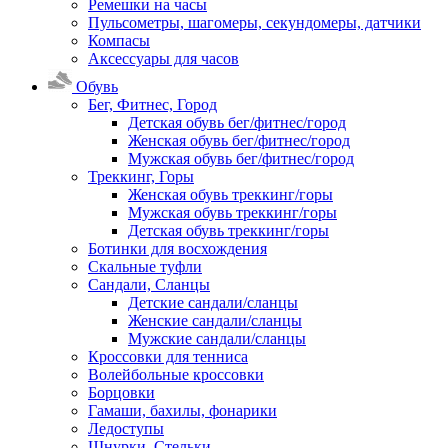
Ремешки на часы
Пульсометры, шагомеры, секундомеры, датчики
Компасы
Аксессуары для часов
Обувь
Бег, Фитнес, Город
Детская обувь бег/фитнес/город
Женская обувь бег/фитнес/город
Мужская обувь бег/фитнес/город
Треккинг, Горы
Женская обувь треккинг/горы
Мужская обувь треккинг/горы
Детская обувь треккинг/горы
Ботинки для восхождения
Скальные туфли
Сандали, Сланцы
Детские сандали/сланцы
Женские сандали/сланцы
Мужские сандали/сланцы
Кроссовки для тенниса
Волейбольные кроссовки
Борцовки
Гамаши, бахилы, фонарики
Ледоступы
Шнурки, Стельки