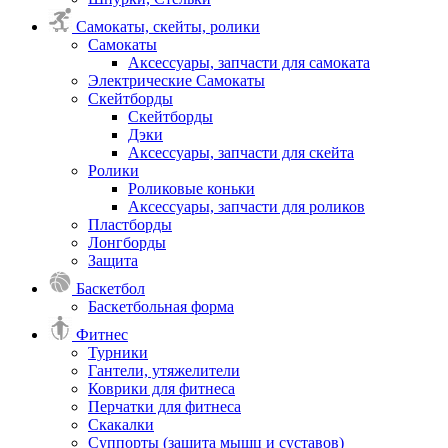
Самокаты, скейты, ролики
Самокаты
Аксессуары, запчасти для самоката
Электрические Самокаты
Скейтборды
Скейтборды
Дэки
Аксессуары, запчасти для скейта
Ролики
Роликовые коньки
Аксессуары, запчасти для роликов
Пластборды
Лонгборды
Защита
Баскетбол
Баскетбольная форма
Фитнес
Турники
Гантели, утяжелители
Коврики для фитнеса
Перчатки для фитнеса
Скакалки
Суппорты (защита мышц и суставов)