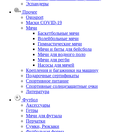
Эспандеры
Прочее
Ogosport
Маски COVID-19
Мячи
Баскетбольные мячи
Волейбольные мячи
Гимнастические мячи
Мячи и биты для бейсбола
Мячи для водного поло
Мячи для регби
Насосы для мячей
Крепления и багажники на машину
Подарочные сертификаты
Спортивное питание
Спортивные солнцезащитные очки
Литература
Футбол
Аксессуары
Гетры
Мячи для футзала
Перчатки
Сумки, Рюкзаки
Футбольная форма