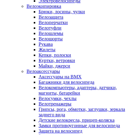
Электровелосипеды
Велоэкипировка
Брюки, лосины, чулки
Велозащита
Велоперчатки
Велотуфли
Велошлемы
Велошорты
Рукава
Жилеты
Кепки, полоски
Куртки, ветровки
Майки, джерси
Велоаксессуары
Аксессуары на BMX
Багажники для велосипеда
Велокомпьютеры, адаптеры, датчики,
магниты, батарейки
Велосумки, чехлы
Велотренажеры
Грипсы, рога, обмотки, заглушки, зеркала
заднего вида
Детские велокресла, прицеп-коляска
Замки противоугонные для велосипеда
Защита на велосипед