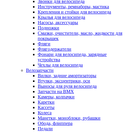
Звонки для велосипеда
Инструменты, ремнаборы, мастика
Крепления и стойки для велосипеда
Крылья для велосипеда
Насосы, аксессуары
Подножки
Смазки, очистители, масло, жидкости для
покрышек
Фляги
Флягодержатели
Фонари для велосипеда, зарядные
устройства
Чехлы для велосипеда
Велозапчасти
Вилки, задние амортизаторы
Втулки, эксцентрики, оси
Выносы для руля велосипеда
Запчасти на BMX
Камеры, колпачки
Каретки
Кассеты
Колеса
Манетки, моноблоки, рубашки
Обода, флиппера
Педали