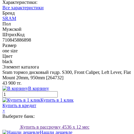
Характеристики:
Все характеристики
Бренд
SRAM
Пол
Мужской
ШтрихКод
710845886898
Размер
one size
Цвет
black
Элемент каталога
Sram тормоз дисковый гидр. S300, Front Caliper, Left Lever, Flat
Mount 20mm, 950mm [264732]
43 900 тг.
В корзину
Купить в 1 клик
Купить в кредит
×
Выберите банк:
Купить в рассрочку
4536
x 12 мес
Нашли дешевле