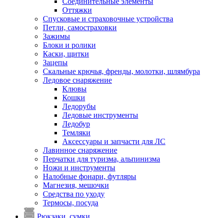
Соединительные элементы
Оттяжки
Спусковые и страховочные устройства
Петли, самостраховки
Зажимы
Блоки и ролики
Каски, щитки
Зацепы
Скальные крючья, френды, молотки, шлямбура
Ледовое снаряжение
Клювы
Кошки
Ледорубы
Ледовые инструменты
Ледобур
Темляки
Аксессуары и запчасти для ЛС
Лавинное снаряжение
Перчатки для туризма, альпинизма
Ножи и инструменты
Налобные фонари, футляры
Магнезия, мешочки
Средства по уходу
Термосы, посуда
Рюкзаки, сумки