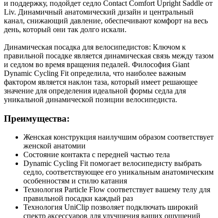
и поддержку, подойдет седло Contact Comfort Upright Saddle от
Liv. Динамичный анатомический дизайн и центральный
канал, снижающий давление, обеспечивают комфорт на весь
день, который они так долго искали.
Динамическая посадка для велосипедистов: Ключом к
правильной посадке является динамическая связь между тазом
и седлом во время вращения педалей. Философия Giant
Dynamic Cycling Fit определила, что наиболее важным
фактором является наклон таза, который имеет решающее
значение для определения идеальной формы седла для
уникальной динамической позиции велосипедиста.
Преимущества:
Женская конструкция наилучшим образом соответствует
женской анатомии
Состояние контакта с передней частью тела
Dynamic Cycling Fit помогает велосипедисту выбрать
седло, соответствующее его уникальным анатомическим
особенностям и стилю катания
Технология Particle Flow соответствует вашему телу для
правильной посадки каждый раз
Технология UniClip позволяет подключать широкий
спектр аксессуаров для улучшения ваших ощущений