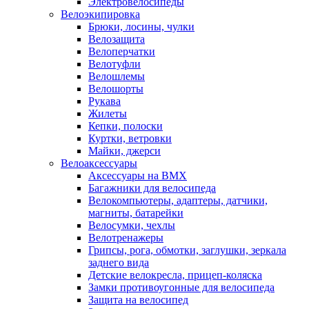
Электровелосипеды
Велоэкипировка
Брюки, лосины, чулки
Велозащита
Велоперчатки
Велотуфли
Велошлемы
Велошорты
Рукава
Жилеты
Кепки, полоски
Куртки, ветровки
Майки, джерси
Велоаксессуары
Аксессуары на BMX
Багажники для велосипеда
Велокомпьютеры, адаптеры, датчики,
магниты, батарейки
Велосумки, чехлы
Велотренажеры
Грипсы, рога, обмотки, заглушки, зеркала
заднего вида
Детские велокресла, прицеп-коляска
Замки противоугонные для велосипеда
Защита на велосипед