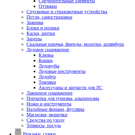
Соединительные элементы
Оттяжки
Спусковые и страховочные устройства
Петли, самостраховки
Зажимы
Блоки и ролики
Каски, щитки
Зацепы
Скальные крючья, френды, молотки, шлямбура
Ледовое снаряжение
Клювы
Кошки
Ледорубы
Ледовые инструменты
Ледобур
Темляки
Аксессуары и запчасти для ЛС
Лавинное снаряжение
Перчатки для туризма, альпинизма
Ножи и инструменты
Налобные фонари, футляры
Магнезия, мешочки
Средства по уходу
Термосы, посуда
Рюкзаки, сумки