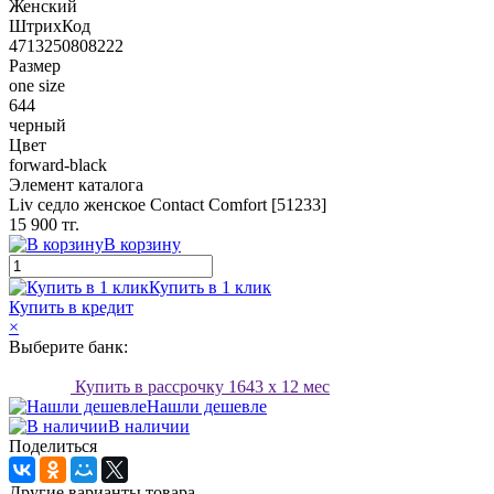
Женский
ШтрихКод
4713250808222
Размер
one size
644
черный
Цвет
forward-black
Элемент каталога
Liv седло женское Contact Comfort [51233]
15 900 тг.
В корзину
Купить в 1 клик
Купить в кредит
×
Выберите банк:
Купить в рассрочку
1643
x 12 мес
Нашли дешевле
В наличии
Поделиться
Другие варианты товара