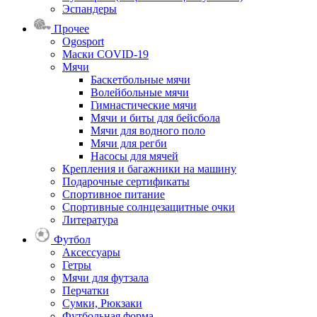
Эспандеры
Прочее
Ogosport
Маски COVID-19
Мячи
Баскетбольные мячи
Волейбольные мячи
Гимнастические мячи
Мячи и биты для бейсбола
Мячи для водного поло
Мячи для регби
Насосы для мячей
Крепления и багажники на машину
Подарочные сертификаты
Спортивное питание
Спортивные солнцезащитные очки
Литература
Футбол
Аксессуары
Гетры
Мячи для футзала
Перчатки
Сумки, Рюкзаки
Футбольная форма