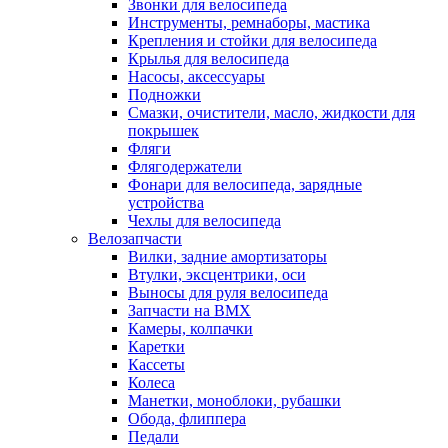
Звонки для велосипеда
Инструменты, ремнаборы, мастика
Крепления и стойки для велосипеда
Крылья для велосипеда
Насосы, аксессуары
Подножки
Смазки, очистители, масло, жидкости для
покрышек
Фляги
Флягодержатели
Фонари для велосипеда, зарядные
устройства
Чехлы для велосипеда
Велозапчасти
Вилки, задние амортизаторы
Втулки, эксцентрики, оси
Выносы для руля велосипеда
Запчасти на BMX
Камеры, колпачки
Каретки
Кассеты
Колеса
Манетки, моноблоки, рубашки
Обода, флиппера
Педали