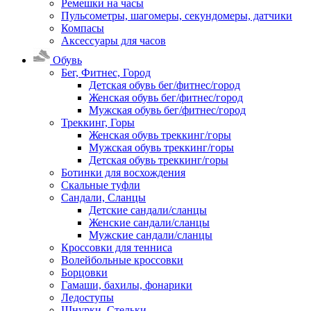
Ремешки на часы
Пульсометры, шагомеры, секундомеры, датчики
Компасы
Аксессуары для часов
Обувь
Бег, Фитнес, Город
Детская обувь бег/фитнес/город
Женская обувь бег/фитнес/город
Мужская обувь бег/фитнес/город
Треккинг, Горы
Женская обувь треккинг/горы
Мужская обувь треккинг/горы
Детская обувь треккинг/горы
Ботинки для восхождения
Скальные туфли
Сандали, Сланцы
Детские сандали/сланцы
Женские сандали/сланцы
Мужские сандали/сланцы
Кроссовки для тенниса
Волейбольные кроссовки
Борцовки
Гамаши, бахилы, фонарики
Ледоступы
Шнурки, Стельки