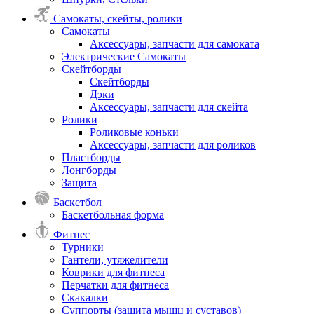
Самокаты, скейты, ролики
Самокаты
Аксессуары, запчасти для самоката
Электрические Самокаты
Скейтборды
Скейтборды
Дэки
Аксессуары, запчасти для скейта
Ролики
Роликовые коньки
Аксессуары, запчасти для роликов
Пластборды
Лонгборды
Защита
Баскетбол
Баскетбольная форма
Фитнес
Турники
Гантели, утяжелители
Коврики для фитнеса
Перчатки для фитнеса
Скакалки
Суппорты (защита мышц и суставов)