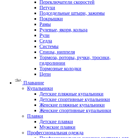
Переключатели скоростей
Петухи
Подседельные штыри, зажимы
Покрышки
Рамы
Рулевые, якоря, кольца
Рули
Седла
Системы
Спицы, ниппеля
Тормоза, роторы, ручки, тросики,
гидролинии
Тормозные колодки
Цепи
Плавание
Купальники
Детские пляжные купальники
Детские спортивные купальники
Женские пляжные купальники
Женские спортивные купальники
Плавки
Детские плавки
Мужские плавки
Профессиональная одежда