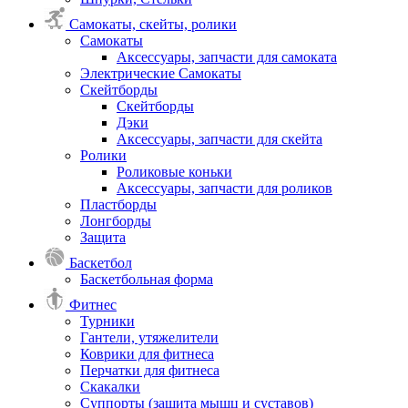
Самокаты, скейты, ролики
Самокаты
Аксессуары, запчасти для самоката
Электрические Самокаты
Скейтборды
Скейтборды
Дэки
Аксессуары, запчасти для скейта
Ролики
Роликовые коньки
Аксессуары, запчасти для роликов
Пластборды
Лонгборды
Защита
Баскетбол
Баскетбольная форма
Фитнес
Турники
Гантели, утяжелители
Коврики для фитнеса
Перчатки для фитнеса
Скакалки
Суппорты (защита мышц и суставов)