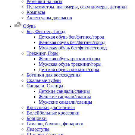
Ремешки на часы
Пульсометры, шагомеры, секундомеры, датчики
Компасы
Аксессуары для часов
Обувь
Бег, Фитнес, Город
Детская обувь бег/фитнес/город
Женская обувь бег/фитнес/город
Мужская обувь бег/фитнес/город
Треккинг, Горы
Женская обувь треккинг/горы
Мужская обувь треккинг/горы
Детская обувь треккинг/горы
Ботинки для восхождения
Скальные туфли
Сандали, Сланцы
Детские сандали/сланцы
Женские сандали/сланцы
Мужские сандали/сланцы
Кроссовки для тенниса
Волейбольные кроссовки
Борцовки
Гамаши, бахилы, фонарики
Ледоступы
Шнурки, Стельки