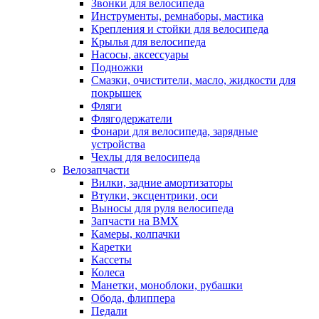
Звонки для велосипеда
Инструменты, ремнаборы, мастика
Крепления и стойки для велосипеда
Крылья для велосипеда
Насосы, аксессуары
Подножки
Смазки, очистители, масло, жидкости для
покрышек
Фляги
Флягодержатели
Фонари для велосипеда, зарядные
устройства
Чехлы для велосипеда
Велозапчасти
Вилки, задние амортизаторы
Втулки, эксцентрики, оси
Выносы для руля велосипеда
Запчасти на BMX
Камеры, колпачки
Каретки
Кассеты
Колеса
Манетки, моноблоки, рубашки
Обода, флиппера
Педали