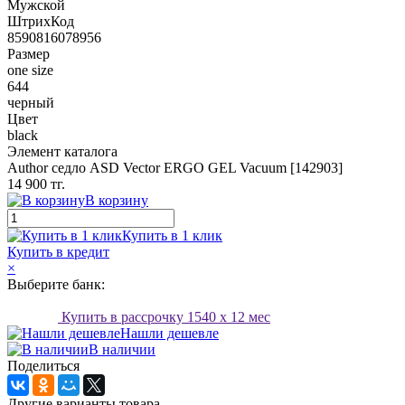
Мужской
ШтрихКод
8590816078956
Размер
one size
644
черный
Цвет
black
Элемент каталога
Author седло ASD Vector ERGO GEL Vacuum [142903]
14 900 тг.
В корзину
Купить в 1 клик
Купить в кредит
×
Выберите банк:
Купить в рассрочку
1540
x 12 мес
Нашли дешевле
В наличии
Поделиться
Другие варианты товара