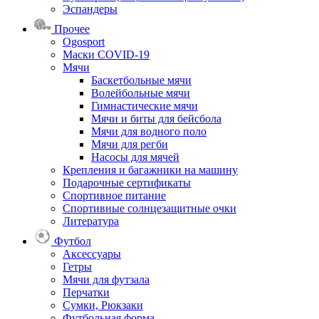
Эспандеры
Прочее
Ogosport
Маски COVID-19
Мячи
Баскетбольные мячи
Волейбольные мячи
Гимнастические мячи
Мячи и биты для бейсбола
Мячи для водного поло
Мячи для регби
Насосы для мячей
Крепления и багажники на машину
Подарочные сертификаты
Спортивное питание
Спортивные солнцезащитные очки
Литература
Футбол
Аксессуары
Гетры
Мячи для футзала
Перчатки
Сумки, Рюкзаки
Футбольная форма