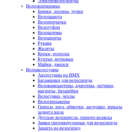
Электровелосипеды
Велоэкипировка
Брюки, лосины, чулки
Велозащита
Велоперчатки
Велотуфли
Велошлемы
Велошорты
Рукава
Жилеты
Кепки, полоски
Куртки, ветровки
Майки, джерси
Велоаксессуары
Аксессуары на BMX
Багажники для велосипеда
Велокомпьютеры, адаптеры, датчики,
магниты, батарейки
Велосумки, чехлы
Велотренажеры
Грипсы, рога, обмотки, заглушки, зеркала
заднего вида
Детские велокресла, прицеп-коляска
Замки противоугонные для велосипеда
Защита на велосипед