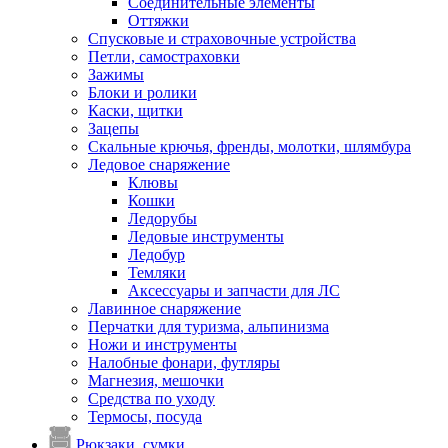
Соединительные элементы
Оттяжки
Спусковые и страховочные устройства
Петли, самостраховки
Зажимы
Блоки и ролики
Каски, щитки
Зацепы
Скальные крючья, френды, молотки, шлямбура
Ледовое снаряжение
Клювы
Кошки
Ледорубы
Ледовые инструменты
Ледобур
Темляки
Аксессуары и запчасти для ЛС
Лавинное снаряжение
Перчатки для туризма, альпинизма
Ножи и инструменты
Налобные фонари, футляры
Магнезия, мешочки
Средства по уходу
Термосы, посуда
Рюкзаки, сумки