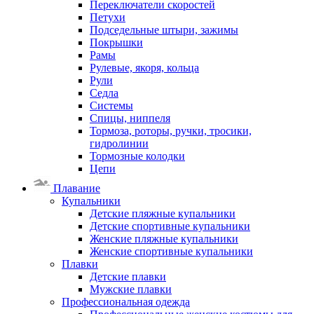
Переключатели скоростей
Петухи
Подседельные штыри, зажимы
Покрышки
Рамы
Рулевые, якоря, кольца
Рули
Седла
Системы
Спицы, ниппеля
Тормоза, роторы, ручки, тросики,
гидролинии
Тормозные колодки
Цепи
Плавание
Купальники
Детские пляжные купальники
Детские спортивные купальники
Женские пляжные купальники
Женские спортивные купальники
Плавки
Детские плавки
Мужские плавки
Профессиональная одежда