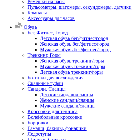
Ремешки на часы
Пульсометры, шагомеры, секундомеры, датчики
Компасы
Аксессуары для часов
Обувь
Бег, Фитнес, Город
Детская обувь бег/фитнес/город
Женская обувь бег/фитнес/город
Мужская обувь бег/фитнес/город
Треккинг, Горы
Женская обувь треккинг/горы
Мужская обувь треккинг/горы
Детская обувь треккинг/горы
Ботинки для восхождения
Скальные туфли
Сандали, Сланцы
Детские сандали/сланцы
Женские сандали/сланцы
Мужские сандали/сланцы
Кроссовки для тенниса
Волейбольные кроссовки
Борцовки
Гамаши, бахилы, фонарики
Ледоступы
Шнурки, Стельки