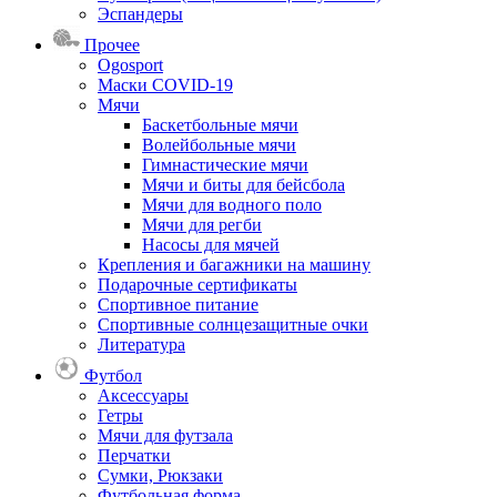
Эспандеры
Прочее
Ogosport
Маски COVID-19
Мячи
Баскетбольные мячи
Волейбольные мячи
Гимнастические мячи
Мячи и биты для бейсбола
Мячи для водного поло
Мячи для регби
Насосы для мячей
Крепления и багажники на машину
Подарочные сертификаты
Спортивное питание
Спортивные солнцезащитные очки
Литература
Футбол
Аксессуары
Гетры
Мячи для футзала
Перчатки
Сумки, Рюкзаки
Футбольная форма