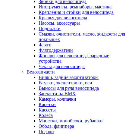
Звонки для велосипеда
Инструменты, ремнаборы, мастика
Крепления и стойки для велосипеда
Крылья для велосипеда
Насосы, аксессуары
Подножки
Смазки, очистители, масло, жидкости для
покрышек
Фляги
Флягодержатели
Фонари для велосипеда, зарядные
устройства
Чехлы для велосипеда
Велозапчасти
Вилки, задние амортизаторы
Втулки, эксцентрики, оси
Выносы для руля велосипеда
Запчасти на BMX
Камеры, колпачки
Каретки
Кассеты
Колеса
Манетки, моноблоки, рубашки
Обода, флиппера
Педали