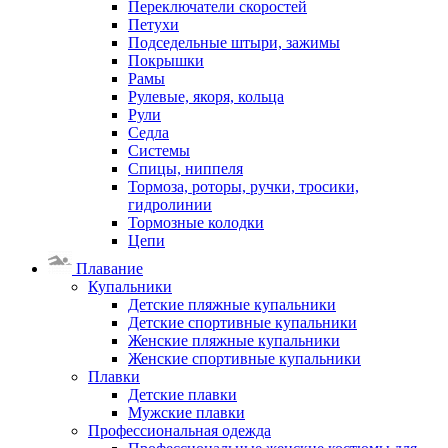
Переключатели скоростей
Петухи
Подседельные штыри, зажимы
Покрышки
Рамы
Рулевые, якоря, кольца
Рули
Седла
Системы
Спицы, ниппеля
Тормоза, роторы, ручки, тросики,
гидролинии
Тормозные колодки
Цепи
Плавание
Купальники
Детские пляжные купальники
Детские спортивные купальники
Женские пляжные купальники
Женские спортивные купальники
Плавки
Детские плавки
Мужские плавки
Профессиональная одежда