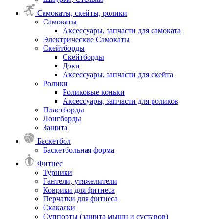
Самокаты, скейты, ролики
Самокаты
Аксессуары, запчасти для самоката
Электрические Самокаты
Скейтборды
Скейтборды
Дэки
Аксессуары, запчасти для скейта
Ролики
Роликовые коньки
Аксессуары, запчасти для роликов
Пластборды
Лонгборды
Защита
Баскетбол
Баскетбольная форма
Фитнес
Турники
Гантели, утяжелители
Коврики для фитнеса
Перчатки для фитнеса
Скакалки
Суппорты (защита мышц и суставов)