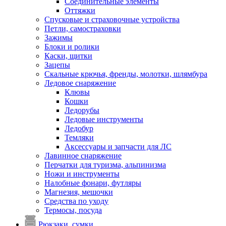
Соединительные элементы
Оттяжки
Спусковые и страховочные устройства
Петли, самостраховки
Зажимы
Блоки и ролики
Каски, щитки
Зацепы
Скальные крючья, френды, молотки, шлямбура
Ледовое снаряжение
Клювы
Кошки
Ледорубы
Ледовые инструменты
Ледобур
Темляки
Аксессуары и запчасти для ЛС
Лавинное снаряжение
Перчатки для туризма, альпинизма
Ножи и инструменты
Налобные фонари, футляры
Магнезия, мешочки
Средства по уходу
Термосы, посуда
Рюкзаки, сумки