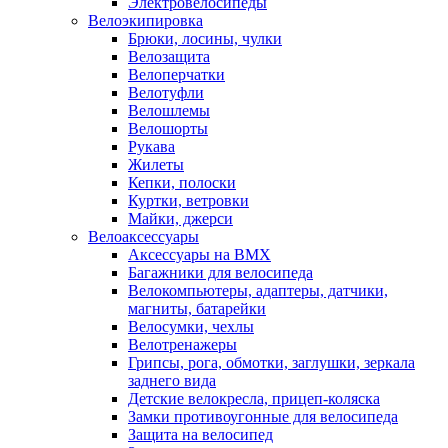
Электровелосипеды
Велоэкипировка
Брюки, лосины, чулки
Велозащита
Велоперчатки
Велотуфли
Велошлемы
Велошорты
Рукава
Жилеты
Кепки, полоски
Куртки, ветровки
Майки, джерси
Велоаксессуары
Аксессуары на BMX
Багажники для велосипеда
Велокомпьютеры, адаптеры, датчики,
магниты, батарейки
Велосумки, чехлы
Велотренажеры
Грипсы, рога, обмотки, заглушки, зеркала
заднего вида
Детские велокресла, прицеп-коляска
Замки противоугонные для велосипеда
Защита на велосипед