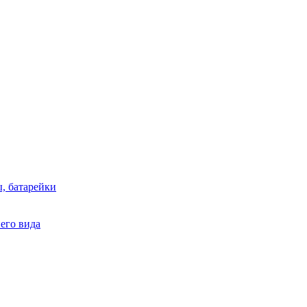
, батарейки
него вида