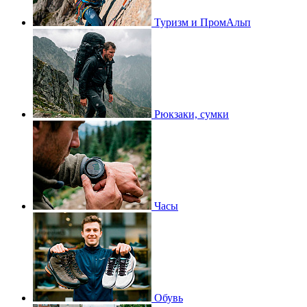
Туризм и ПромАльп
Рюкзаки, сумки
Часы
Обувь