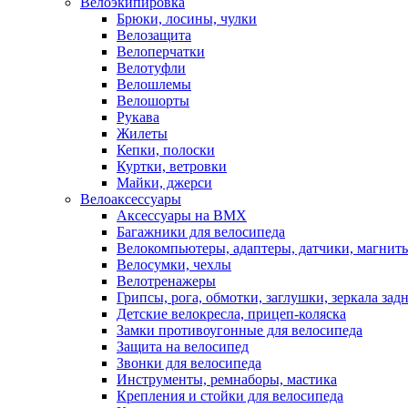
Велоэкипировка
Брюки, лосины, чулки
Велозащита
Велоперчатки
Велотуфли
Велошлемы
Велошорты
Рукава
Жилеты
Кепки, полоски
Куртки, ветровки
Майки, джерси
Велоаксессуары
Аксессуары на BMX
Багажники для велосипеда
Велокомпьютеры, адаптеры, датчики, магниты
Велосумки, чехлы
Велотренажеры
Грипсы, рога, обмотки, заглушки, зеркала зад
Детские велокресла, прицеп-коляска
Замки противоугонные для велосипеда
Защита на велосипед
Звонки для велосипеда
Инструменты, ремнаборы, мастика
Крепления и стойки для велосипеда