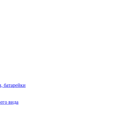
, батарейки
него вида