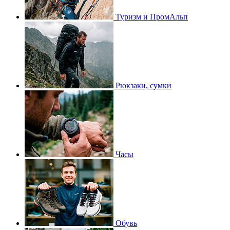
Туризм и ПромАльп
Рюкзаки, сумки
Часы
Обувь