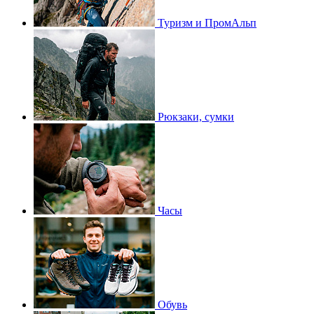
Туризм и ПромАльп
Рюкзаки, сумки
Часы
Обувь