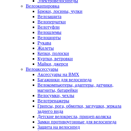
Электровелосипеды
Велоэкипировка
Брюки, лосины, чулки
Велозащита
Велоперчатки
Велотуфли
Велошлемы
Велошорты
Рукава
Жилеты
Кепки, полоски
Куртки, ветровки
Майки, джерси
Велоаксессуары
Аксессуары на BMX
Багажники для велосипеда
Велокомпьютеры, адаптеры, датчики,
магниты, батарейки
Велосумки, чехлы
Велотренажеры
Грипсы, рога, обмотки, заглушки, зеркала
заднего вида
Детские велокресла, прицеп-коляска
Замки противоугонные для велосипеда
Защита на велосипед