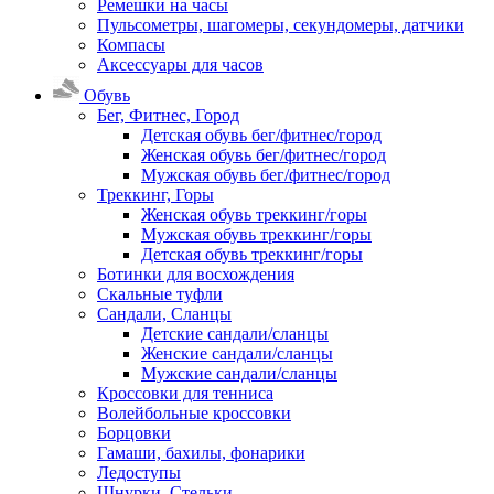
Ремешки на часы
Пульсометры, шагомеры, секундомеры, датчики
Компасы
Аксессуары для часов
Обувь
Бег, Фитнес, Город
Детская обувь бег/фитнес/город
Женская обувь бег/фитнес/город
Мужская обувь бег/фитнес/город
Треккинг, Горы
Женская обувь треккинг/горы
Мужская обувь треккинг/горы
Детская обувь треккинг/горы
Ботинки для восхождения
Скальные туфли
Сандали, Сланцы
Детские сандали/сланцы
Женские сандали/сланцы
Мужские сандали/сланцы
Кроссовки для тенниса
Волейбольные кроссовки
Борцовки
Гамаши, бахилы, фонарики
Ледоступы
Шнурки, Стельки