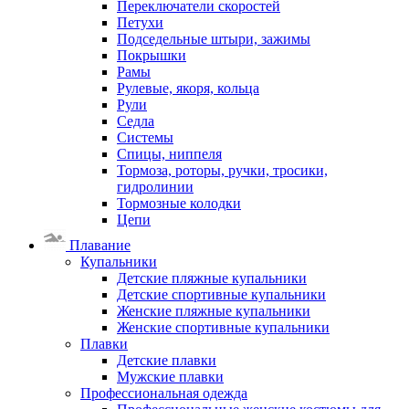
Переключатели скоростей
Петухи
Подседельные штыри, зажимы
Покрышки
Рамы
Рулевые, якоря, кольца
Рули
Седла
Системы
Спицы, ниппеля
Тормоза, роторы, ручки, тросики,
гидролинии
Тормозные колодки
Цепи
Плавание
Купальники
Детские пляжные купальники
Детские спортивные купальники
Женские пляжные купальники
Женские спортивные купальники
Плавки
Детские плавки
Мужские плавки
Профессиональная одежда