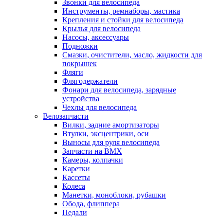
Звонки для велосипеда
Инструменты, ремнаборы, мастика
Крепления и стойки для велосипеда
Крылья для велосипеда
Насосы, аксессуары
Подножки
Смазки, очистители, масло, жидкости для
покрышек
Фляги
Флягодержатели
Фонари для велосипеда, зарядные
устройства
Чехлы для велосипеда
Велозапчасти
Вилки, задние амортизаторы
Втулки, эксцентрики, оси
Выносы для руля велосипеда
Запчасти на BMX
Камеры, колпачки
Каретки
Кассеты
Колеса
Манетки, моноблоки, рубашки
Обода, флиппера
Педали