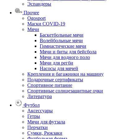
Эспандеры
Прочее
Ogosport
Маски COVID-19
Мячи
Баскетбольные мячи
Волейбольные мячи
Гимнастические мячи
Мячи и биты для бейсбола
Мячи для водного поло
Мячи для регби
Насосы для мячей
Крепления и багажники на машину
Подарочные сертификаты
Спортивное питание
Спортивные солнцезащитные очки
Литература
Футбол
Аксессуары
Гетры
Мячи для футзала
Перчатки
Сумки, Рюкзаки
Футбольная форма