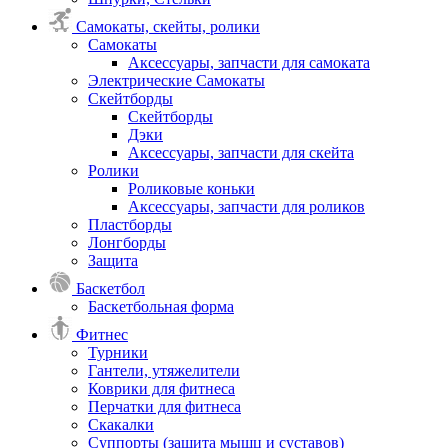
Самокаты, скейты, ролики
Самокаты
Аксессуары, запчасти для самоката
Электрические Самокаты
Скейтборды
Скейтборды
Дэки
Аксессуары, запчасти для скейта
Ролики
Роликовые коньки
Аксессуары, запчасти для роликов
Пластборды
Лонгборды
Защита
Баскетбол
Баскетбольная форма
Фитнес
Турники
Гантели, утяжелители
Коврики для фитнеса
Перчатки для фитнеса
Скакалки
Суппорты (защита мышц и суставов)