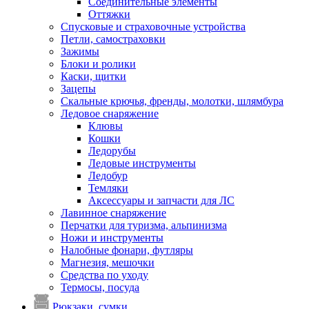
Соединительные элементы
Оттяжки
Спусковые и страховочные устройства
Петли, самостраховки
Зажимы
Блоки и ролики
Каски, щитки
Зацепы
Скальные крючья, френды, молотки, шлямбура
Ледовое снаряжение
Клювы
Кошки
Ледорубы
Ледовые инструменты
Ледобур
Темляки
Аксессуары и запчасти для ЛС
Лавинное снаряжение
Перчатки для туризма, альпинизма
Ножи и инструменты
Налобные фонари, футляры
Магнезия, мешочки
Средства по уходу
Термосы, посуда
Рюкзаки, сумки