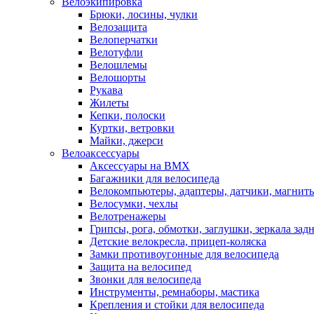
Велоэкипировка
Брюки, лосины, чулки
Велозащита
Велоперчатки
Велотуфли
Велошлемы
Велошорты
Рукава
Жилеты
Кепки, полоски
Куртки, ветровки
Майки, джерси
Велоаксессуары
Аксессуары на BMX
Багажники для велосипеда
Велокомпьютеры, адаптеры, датчики, магниты
Велосумки, чехлы
Велотренажеры
Грипсы, рога, обмотки, заглушки, зеркала зад
Детские велокресла, прицеп-коляска
Замки противоугонные для велосипеда
Защита на велосипед
Звонки для велосипеда
Инструменты, ремнаборы, мастика
Крепления и стойки для велосипеда