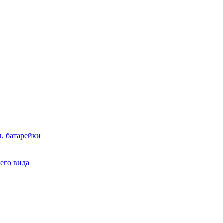
, батарейки
него вида