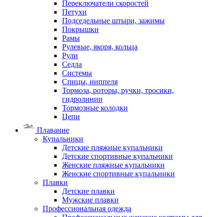
Переключатели скоростей
Петухи
Подседельные штыри, зажимы
Покрышки
Рамы
Рулевые, якоря, кольца
Рули
Седла
Системы
Спицы, ниппеля
Тормоза, роторы, ручки, тросики,
гидролинии
Тормозные колодки
Цепи
Плавание
Купальники
Детские пляжные купальники
Детские спортивные купальники
Женские пляжные купальники
Женские спортивные купальники
Плавки
Детские плавки
Мужские плавки
Профессиональная одежда