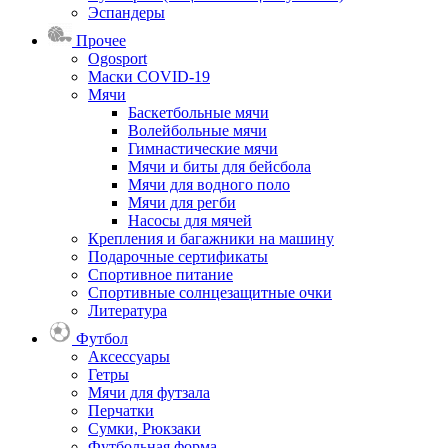
Эспандеры
Прочее
Ogosport
Маски COVID-19
Мячи
Баскетбольные мячи
Волейбольные мячи
Гимнастические мячи
Мячи и биты для бейсбола
Мячи для водного поло
Мячи для регби
Насосы для мячей
Крепления и багажники на машину
Подарочные сертификаты
Спортивное питание
Спортивные солнцезащитные очки
Литература
Футбол
Аксессуары
Гетры
Мячи для футзала
Перчатки
Сумки, Рюкзаки
Футбольная форма