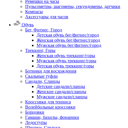
Ремешки на часы
Пульсометры, шагомеры, секундомеры, датчики
Компасы
Аксессуары для часов
Обувь
Бег, Фитнес, Город
Детская обувь бег/фитнес/город
Женская обувь бег/фитнес/город
Мужская обувь бег/фитнес/город
Треккинг, Горы
Женская обувь треккинг/горы
Мужская обувь треккинг/горы
Детская обувь треккинг/горы
Ботинки для восхождения
Скальные туфли
Сандали, Сланцы
Детские сандали/сланцы
Женские сандали/сланцы
Мужские сандали/сланцы
Кроссовки для тенниса
Волейбольные кроссовки
Борцовки
Гамаши, бахилы, фонарики
Ледоступы
Шнурки, Стельки