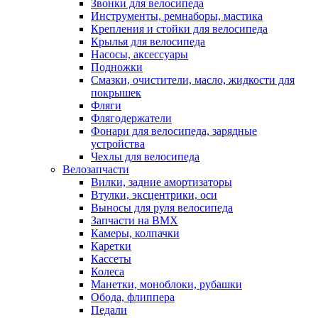
Звонки для велосипеда
Инструменты, ремнаборы, мастика
Крепления и стойки для велосипеда
Крылья для велосипеда
Насосы, аксессуары
Подножки
Смазки, очистители, масло, жидкости для
покрышек
Фляги
Флягодержатели
Фонари для велосипеда, зарядные
устройства
Чехлы для велосипеда
Велозапчасти
Вилки, задние амортизаторы
Втулки, эксцентрики, оси
Выносы для руля велосипеда
Запчасти на BMX
Камеры, колпачки
Каретки
Кассеты
Колеса
Манетки, моноблоки, рубашки
Обода, флиппера
Педали