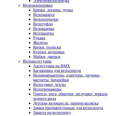
Электровелосипеды
Велоэкипировка
Брюки, лосины, чулки
Велозащита
Велоперчатки
Велотуфли
Велошлемы
Велошорты
Рукава
Жилеты
Кепки, полоски
Куртки, ветровки
Майки, джерси
Велоаксессуары
Аксессуары на BMX
Багажники для велосипеда
Велокомпьютеры, адаптеры, датчики,
магниты, батарейки
Велосумки, чехлы
Велотренажеры
Грипсы, рога, обмотки, заглушки, зеркала
заднего вида
Детские велокресла, прицеп-коляска
Замки противоугонные для велосипеда
Защита на велосипед