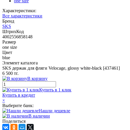
one size
Характеристики:
Все характеристики
Бренд
SKS
ШтрихКод
4002556858148
Размер
one size
Цвет
blue
Элемент каталога
SKS держак для фляги Velocage, glossy white-black [437461]
6 500 тг.
В корзину
Купить в 1 клик
Купить в кредит
×
Выберите банк:
Нашли дешевле
В наличии
Поделиться