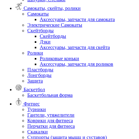
Самокаты, скейты, ролики
Самокаты
Аксессуары, запчасти для самоката
Электрические Самокаты
Скейтборды
Скейтборды
Дэки
Аксессуары, запчасти для скейта
Ролики
Роликовые коньки
Аксессуары, запчасти для роликов
Пластборды
Лонгборды
Защита
Баскетбол
Баскетбольная форма
Фитнес
Турники
Гантели, утяжелители
Коврики для фитнеса
Перчатки для фитнеса
Скакалки
Суппорты (защита мышц и суставов)