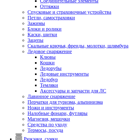
Соединительные элементы
Оттяжки
Спусковые и страховочные устройства
Петли, самостраховки
Зажимы
Блоки и ролики
Каски, щитки
Зацепы
Скальные крючья, френды, молотки, шлямбура
Ледовое снаряжение
Клювы
Кошки
Ледорубы
Ледовые инструменты
Ледобур
Темляки
Аксессуары и запчасти для ЛС
Лавинное снаряжение
Перчатки для туризма, альпинизма
Ножи и инструменты
Налобные фонари, футляры
Магнезия, мешочки
Средства по уходу
Термосы, посуда
Рюкзаки, сумки