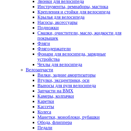
Звонки для велосипеда
Инструменты, ремнаборы, мастика
Крепления и стойки для велосипеда
Крылья для велосипеда
Насосы, аксессуары
Подножки
Смазки, очистители, масло, жидкости для
покрышек
Фляги
Флягодержатели
Фонари для велосипеда, зарядные
устройства
Чехлы для велосипеда
Велозапчасти
Вилки, задние амортизаторы
Втулки, эксцентрики, оси
Выносы для руля велосипеда
Запчасти на BMX
Камеры, колпачки
Каретки
Кассеты
Колеса
Манетки, моноблоки, рубашки
Обода, флиппера
Педали