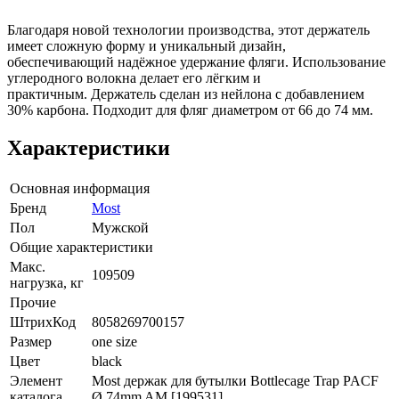
Благодаря новой технологии производства, этот держатель
имеет сложную форму и уникальный дизайн,
обеспечивающий надёжное удержание фляги. Использование
углеродного волокна делает его лёгким и
практичным. Держатель сделан из нейлона с добавлением
30% карбона. Подходит для фляг диаметром от 66 до 74 мм.
Характеристики
Основная информация
Бренд
Most
Пол
Мужской
Общие характеристики
Макс.
109509
нагрузка, кг
Прочие
ШтрихКод
8058269700157
Размер
one size
Цвет
black
Элемент
Most держак для бутылки Bottlecage Trap PACF
каталога
Ø 74mm AM [199531]