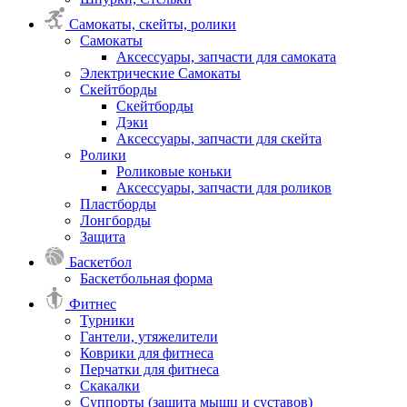
Самокаты, скейты, ролики
Самокаты
Аксессуары, запчасти для самоката
Электрические Самокаты
Скейтборды
Скейтборды
Дэки
Аксессуары, запчасти для скейта
Ролики
Роликовые коньки
Аксессуары, запчасти для роликов
Пластборды
Лонгборды
Защита
Баскетбол
Баскетбольная форма
Фитнес
Турники
Гантели, утяжелители
Коврики для фитнеса
Перчатки для фитнеса
Скакалки
Суппорты (защита мышц и суставов)