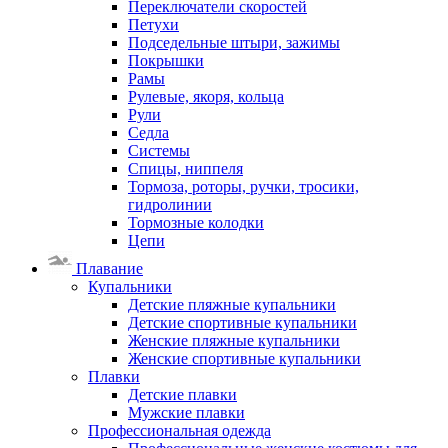
Переключатели скоростей
Петухи
Подседельные штыри, зажимы
Покрышки
Рамы
Рулевые, якоря, кольца
Рули
Седла
Системы
Спицы, ниппеля
Тормоза, роторы, ручки, тросики,
гидролинии
Тормозные колодки
Цепи
Плавание
Купальники
Детские пляжные купальники
Детские спортивные купальники
Женские пляжные купальники
Женские спортивные купальники
Плавки
Детские плавки
Мужские плавки
Профессиональная одежда