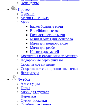
Эспандеры
Прочее
Ogosport
Маски COVID-19
Мячи
Баскетбольные мячи
Волейбольные мячи
Гимнастические мячи
Мячи и биты для бейсбола
Мячи для водного поло
Мячи для регби
Насосы для мячей
Крепления и багажники на машину
Подарочные сертификаты
Спортивное питание
Спортивные солнцезащитные очки
Литература
Футбол
Аксессуары
Гетры
Мячи для футзала
Перчатки
Сумки, Рюкзаки
Футбольная форма