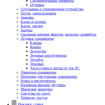
Соединительные элементы
Оттяжки
Спусковые и страховочные устройства
Петли, самостраховки
Зажимы
Блоки и ролики
Каски, щитки
Зацепы
Скальные крючья, френды, молотки, шлямбура
Ледовое снаряжение
Клювы
Кошки
Ледорубы
Ледовые инструменты
Ледобур
Темляки
Аксессуары и запчасти для ЛС
Лавинное снаряжение
Перчатки для туризма, альпинизма
Ножи и инструменты
Налобные фонари, футляры
Магнезия, мешочки
Средства по уходу
Термосы, посуда
Рюкзаки, сумки