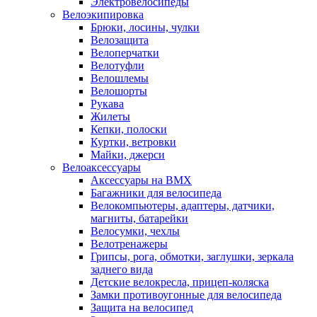
Электровелосипеды
Велоэкипировка
Брюки, лосины, чулки
Велозащита
Велоперчатки
Велотуфли
Велошлемы
Велошорты
Рукава
Жилеты
Кепки, полоски
Куртки, ветровки
Майки, джерси
Велоаксессуары
Аксессуары на BMX
Багажники для велосипеда
Велокомпьютеры, адаптеры, датчики,
магниты, батарейки
Велосумки, чехлы
Велотренажеры
Грипсы, рога, обмотки, заглушки, зеркала
заднего вида
Детские велокресла, прицеп-коляска
Замки противоугонные для велосипеда
Защита на велосипед