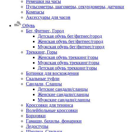
Ремешки на часы
Пульсометры, шагомеры, секундомеры, датчики
Компасы
Аксессуары для часов
Обувь
Бег, Фитнес, Город
Детская обувь бег/фитнес/город
Женская обувь бег/фитнес/город
Мужская обувь бег/фитнес/город
Треккинг, Горы
Женская обувь треккинг/горы
Мужская обувь треккинг/горы
Детская обувь треккинг/горы
Ботинки для восхождения
Скальные туфли
Сандали, Сланцы
Детские сандали/сланцы
Женские сандали/сланцы
Мужские сандали/сланцы
Кроссовки для тенниса
Волейбольные кроссовки
Борцовки
Гамаши, бахилы, фонарики
Ледоступы
Шнурки, Стельки