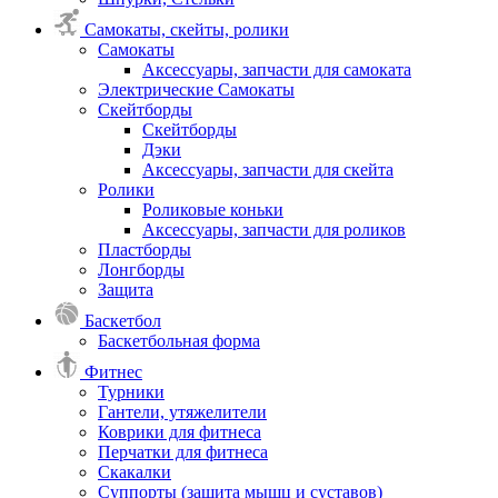
Самокаты, скейты, ролики
Самокаты
Аксессуары, запчасти для самоката
Электрические Самокаты
Скейтборды
Скейтборды
Дэки
Аксессуары, запчасти для скейта
Ролики
Роликовые коньки
Аксессуары, запчасти для роликов
Пластборды
Лонгборды
Защита
Баскетбол
Баскетбольная форма
Фитнес
Турники
Гантели, утяжелители
Коврики для фитнеса
Перчатки для фитнеса
Скакалки
Суппорты (защита мышц и суставов)