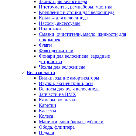
Звонки для велосипеда
Инструменты, ремнаборы, мастика
Крепления и стойки для велосипеда
Крылья для велосипеда
Насосы, аксессуары
Подножки
Смазки, очистители, масло, жидкости для
покрышек
Фляги
Флягодержатели
Фонари для велосипеда, зарядные
устройства
Чехлы для велосипеда
Велозапчасти
Вилки, задние амортизаторы
Втулки, эксцентрики, оси
Выносы для руля велосипеда
Запчасти на BMX
Камеры, колпачки
Каретки
Кассеты
Колеса
Манетки, моноблоки, рубашки
Обода, флиппера
Педали