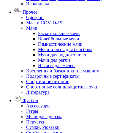
Эспандеры
Прочее
Ogosport
Маски COVID-19
Мячи
Баскетбольные мячи
Волейбольные мячи
Гимнастические мячи
Мячи и биты для бейсбола
Мячи для водного поло
Мячи для регби
Насосы для мячей
Крепления и багажники на машину
Подарочные сертификаты
Спортивное питание
Спортивные солнцезащитные очки
Литература
Футбол
Аксессуары
Гетры
Мячи для футзала
Перчатки
Сумки, Рюкзаки
Футбольная форма