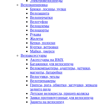
Электровелосипеды
Велоэкипировка
Брюки, лосины, чулки
Велозащита
Велоперчатки
Велотуфли
Велошлемы
Велошорты
Рукава
Жилеты
Кепки, полоски
Куртки, ветровки
Майки, джерси
Велоаксессуары
Аксессуары на BMX
Багажники для велосипеда
Велокомпьютеры, адаптеры, датчики,
магниты, батарейки
Велосумки, чехлы
Велотренажеры
Грипсы, рога, обмотки, заглушки, зеркала
заднего вида
Детские велокресла, прицеп-коляска
Замки противоугонные для велосипеда
Защита на велосипед