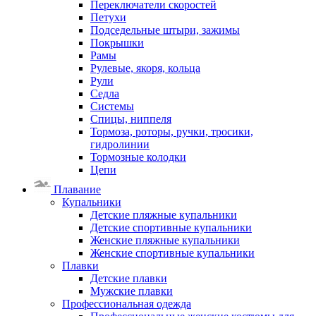
Переключатели скоростей
Петухи
Подседельные штыри, зажимы
Покрышки
Рамы
Рулевые, якоря, кольца
Рули
Седла
Системы
Спицы, ниппеля
Тормоза, роторы, ручки, тросики,
гидролинии
Тормозные колодки
Цепи
Плавание
Купальники
Детские пляжные купальники
Детские спортивные купальники
Женские пляжные купальники
Женские спортивные купальники
Плавки
Детские плавки
Мужские плавки
Профессиональная одежда