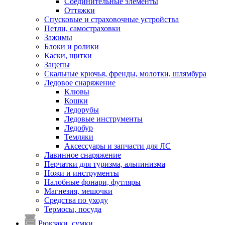
Соединительные элементы
Оттяжки
Спусковые и страховочные устройства
Петли, самостраховки
Зажимы
Блоки и ролики
Каски, щитки
Зацепы
Скальные крючья, френды, молотки, шлямбура
Ледовое снаряжение
Клювы
Кошки
Ледорубы
Ледовые инструменты
Ледобур
Темляки
Аксессуары и запчасти для ЛС
Лавинное снаряжение
Перчатки для туризма, альпинизма
Ножи и инструменты
Налобные фонари, футляры
Магнезия, мешочки
Средства по уходу
Термосы, посуда
Рюкзаки, сумки