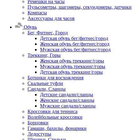
Ремешки на часы
Пульсометры, шагомеры, секундомеры, датчики
Компасы
Аксессуары для часов
Обувь
Бег, Фитнес, Город
Детская обувь бег/фитнес/город
Женская обувь бег/фитнес/город
Мужская обувь бег/фитнес/город
Треккинг, Горы
Женская обувь треккинг/горы
Мужская обувь треккинг/горы
Детская обувь треккинг/горы
Ботинки для восхождения
Скальные туфли
Сандали, Сланцы
Детские сандали/сланцы
Женские сандали/сланцы
Мужские сандали/сланцы
Кроссовки для тенниса
Волейбольные кроссовки
Борцовки
Гамаши, бахилы, фонарики
Ледоступы
Шнурки, Стельки