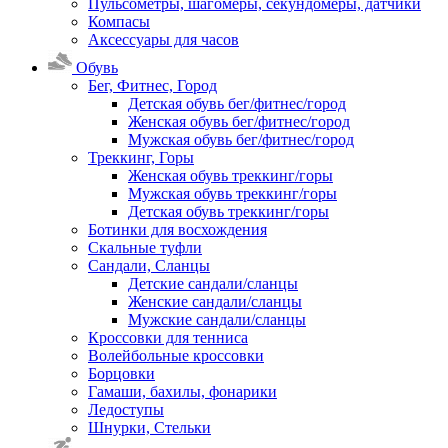
Пульсометры, шагомеры, секундомеры, датчики
Компасы
Аксессуары для часов
Обувь
Бег, Фитнес, Город
Детская обувь бег/фитнес/город
Женская обувь бег/фитнес/город
Мужская обувь бег/фитнес/город
Треккинг, Горы
Женская обувь треккинг/горы
Мужская обувь треккинг/горы
Детская обувь треккинг/горы
Ботинки для восхождения
Скальные туфли
Сандали, Сланцы
Детские сандали/сланцы
Женские сандали/сланцы
Мужские сандали/сланцы
Кроссовки для тенниса
Волейбольные кроссовки
Борцовки
Гамаши, бахилы, фонарики
Ледоступы
Шнурки, Стельки