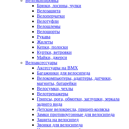
Велоэкипировка
Брюки, лосины, чулки
Велозащита
Велоперчатки
Велотуфли
Велошлемы
Велошорты
Рукава
Жилеты
Кепки, полоски
Куртки, ветровки
Майки, джерси
Велоаксессуары
Аксессуары на BMX
Багажники для велосипеда
Велокомпьютеры, адаптеры, датчики,
магниты, батарейки
Велосумки, чехлы
Велотренажеры
Грипсы, рога, обмотки, заглушки, зеркала
заднего вида
Детские велокресла, прицеп-коляска
Замки противоугонные для велосипеда
Защита на велосипед
Звонки для велосипеда