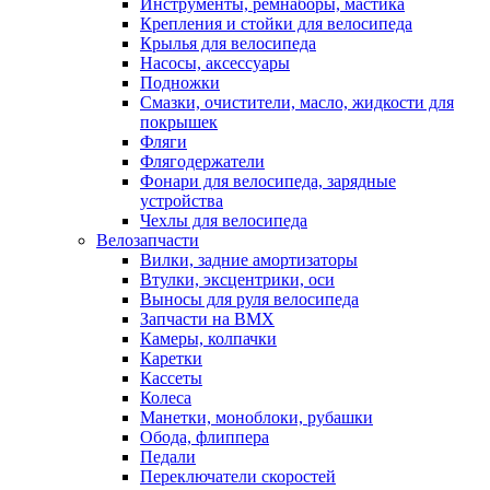
Инструменты, ремнаборы, мастика
Крепления и стойки для велосипеда
Крылья для велосипеда
Насосы, аксессуары
Подножки
Смазки, очистители, масло, жидкости для
покрышек
Фляги
Флягодержатели
Фонари для велосипеда, зарядные
устройства
Чехлы для велосипеда
Велозапчасти
Вилки, задние амортизаторы
Втулки, эксцентрики, оси
Выносы для руля велосипеда
Запчасти на BMX
Камеры, колпачки
Каретки
Кассеты
Колеса
Манетки, моноблоки, рубашки
Обода, флиппера
Педали
Переключатели скоростей