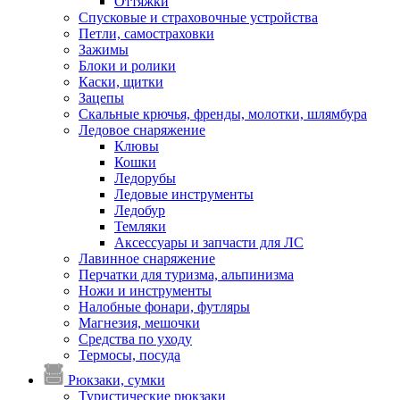
Оттяжки
Спусковые и страховочные устройства
Петли, самостраховки
Зажимы
Блоки и ролики
Каски, щитки
Зацепы
Скальные крючья, френды, молотки, шлямбура
Ледовое снаряжение
Клювы
Кошки
Ледорубы
Ледовые инструменты
Ледобур
Темляки
Аксессуары и запчасти для ЛС
Лавинное снаряжение
Перчатки для туризма, альпинизма
Ножи и инструменты
Налобные фонари, футляры
Магнезия, мешочки
Средства по уходу
Термосы, посуда
Рюкзаки, сумки
Туристические рюкзаки