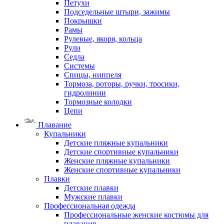
Петухи
Подседельные штыри, зажимы
Покрышки
Рамы
Рулевые, якоря, кольца
Рули
Седла
Системы
Спицы, ниппеля
Тормоза, роторы, ручки, тросики,
гидролинии
Тормозные колодки
Цепи
Плавание
Купальники
Детские пляжные купальники
Детские спортивные купальники
Женские пляжные купальники
Женские спортивные купальники
Плавки
Детские плавки
Мужские плавки
Профессиональная одежда
Профессиональные женские костюмы для
плавания