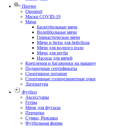
Прочее
Ogosport
Маски COVID-19
Мячи
Баскетбольные мячи
Волейбольные мячи
Гимнастические мячи
Мячи и биты для бейсбола
Мячи для водного поло
Мячи для регби
Насосы для мячей
Крепления и багажники на машину
Подарочные сертификаты
Спортивное питание
Спортивные солнцезащитные очки
Литература
Футбол
Аксессуары
Гетры
Мячи для футзала
Перчатки
Сумки, Рюкзаки
Футбольная форма