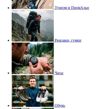
Туризм и ПромАльп
Рюкзаки, сумки
Часы
Обувь