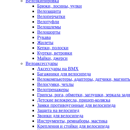
Велоэкипировка
Брюки, лосины, чулки
Велозащита
Велоперчатки
Велотуфли
Велошлемы
Велошорты
Рукава
Жилеты
Кепки, полоски
Куртки, ветровки
Майки, джерси
Велоаксессуары
Аксессуары на BMX
Багажники для велосипеда
Велокомпьютеры, адаптеры, датчики, магниты
Велосумки, чехлы
Велотренажеры
Грипсы, рога, обмотки, заглушки, зеркала зад
Детские велокресла, прицеп-коляска
Замки противоугонные для велосипеда
Защита на велосипед
Звонки для велосипеда
Инструменты, ремнаборы, мастика
Крепления и стойки для велосипеда