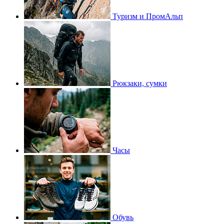
Туризм и ПромАльп
Рюкзаки, сумки
Часы
Обувь