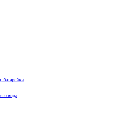
, батарейки
него вида