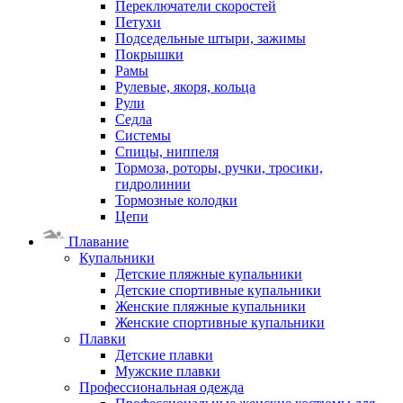
Переключатели скоростей
Петухи
Подседельные штыри, зажимы
Покрышки
Рамы
Рулевые, якоря, кольца
Рули
Седла
Системы
Спицы, ниппеля
Тормоза, роторы, ручки, тросики,
гидролинии
Тормозные колодки
Цепи
Плавание
Купальники
Детские пляжные купальники
Детские спортивные купальники
Женские пляжные купальники
Женские спортивные купальники
Плавки
Детские плавки
Мужские плавки
Профессиональная одежда