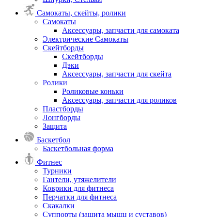
Самокаты, скейты, ролики
Самокаты
Аксессуары, запчасти для самоката
Электрические Самокаты
Скейтборды
Скейтборды
Дэки
Аксессуары, запчасти для скейта
Ролики
Роликовые коньки
Аксессуары, запчасти для роликов
Пластборды
Лонгборды
Защита
Баскетбол
Баскетбольная форма
Фитнес
Турники
Гантели, утяжелители
Коврики для фитнеса
Перчатки для фитнеса
Скакалки
Суппорты (защита мышц и суставов)