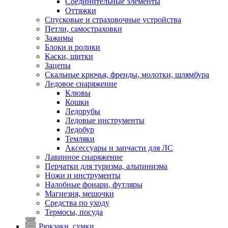
Соединительные элементы
Оттяжки
Спусковые и страховочные устройства
Петли, самостраховки
Зажимы
Блоки и ролики
Каски, щитки
Зацепы
Скальные крючья, френды, молотки, шлямбура
Ледовое снаряжение
Клювы
Кошки
Ледорубы
Ледовые инструменты
Ледобур
Темляки
Аксессуары и запчасти для ЛС
Лавинное снаряжение
Перчатки для туризма, альпинизма
Ножи и инструменты
Налобные фонари, футляры
Магнезия, мешочки
Средства по уходу
Термосы, посуда
Рюкзаки, сумки