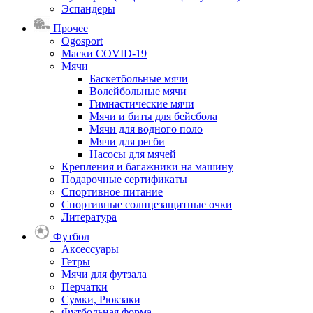
Эспандеры
Прочее
Ogosport
Маски COVID-19
Мячи
Баскетбольные мячи
Волейбольные мячи
Гимнастические мячи
Мячи и биты для бейсбола
Мячи для водного поло
Мячи для регби
Насосы для мячей
Крепления и багажники на машину
Подарочные сертификаты
Спортивное питание
Спортивные солнцезащитные очки
Литература
Футбол
Аксессуары
Гетры
Мячи для футзала
Перчатки
Сумки, Рюкзаки
Футбольная форма