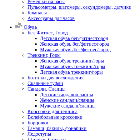
Ремешки на часы
Пульсометры, шагомеры, секундомеры, датчики
Компасы
Аксессуары для часов
Обувь
Бег, Фитнес, Город
Детская обувь бег/фитнес/город
Женская обувь бег/фитнес/город
Мужская обувь бег/фитнес/город
Треккинг, Горы
Женская обувь треккинг/горы
Мужская обувь треккинг/горы
Детская обувь треккинг/горы
Ботинки для восхождения
Скальные туфли
Сандали, Сланцы
Детские сандали/сланцы
Женские сандали/сланцы
Мужские сандали/сланцы
Кроссовки для тенниса
Волейбольные кроссовки
Борцовки
Гамаши, бахилы, фонарики
Ледоступы
Шнурки, Стельки