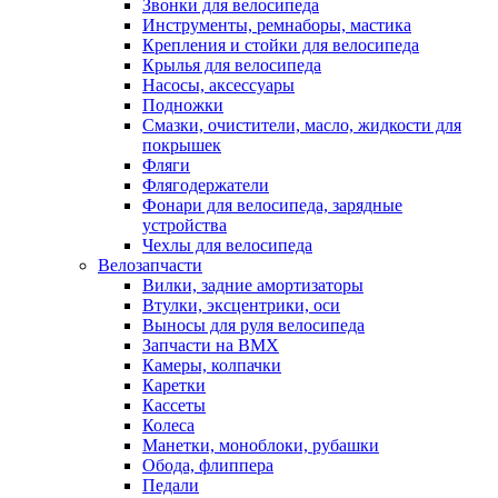
Звонки для велосипеда
Инструменты, ремнаборы, мастика
Крепления и стойки для велосипеда
Крылья для велосипеда
Насосы, аксессуары
Подножки
Смазки, очистители, масло, жидкости для
покрышек
Фляги
Флягодержатели
Фонари для велосипеда, зарядные
устройства
Чехлы для велосипеда
Велозапчасти
Вилки, задние амортизаторы
Втулки, эксцентрики, оси
Выносы для руля велосипеда
Запчасти на BMX
Камеры, колпачки
Каретки
Кассеты
Колеса
Манетки, моноблоки, рубашки
Обода, флиппера
Педали