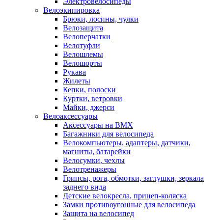
Электровелосипеды
Велоэкипировка
Брюки, лосины, чулки
Велозащита
Велоперчатки
Велотуфли
Велошлемы
Велошорты
Рукава
Жилеты
Кепки, полоски
Куртки, ветровки
Майки, джерси
Велоаксессуары
Аксессуары на BMX
Багажники для велосипеда
Велокомпьютеры, адаптеры, датчики,
магниты, батарейки
Велосумки, чехлы
Велотренажеры
Грипсы, рога, обмотки, заглушки, зеркала
заднего вида
Детские велокресла, прицеп-коляска
Замки противоугонные для велосипеда
Защита на велосипед