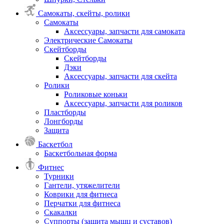
Самокаты, скейты, ролики
Самокаты
Аксессуары, запчасти для самоката
Электрические Самокаты
Скейтборды
Скейтборды
Дэки
Аксессуары, запчасти для скейта
Ролики
Роликовые коньки
Аксессуары, запчасти для роликов
Пластборды
Лонгборды
Защита
Баскетбол
Баскетбольная форма
Фитнес
Турники
Гантели, утяжелители
Коврики для фитнеса
Перчатки для фитнеса
Скакалки
Суппорты (защита мышц и суставов)