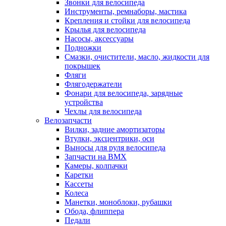
Звонки для велосипеда
Инструменты, ремнаборы, мастика
Крепления и стойки для велосипеда
Крылья для велосипеда
Насосы, аксессуары
Подножки
Смазки, очистители, масло, жидкости для
покрышек
Фляги
Флягодержатели
Фонари для велосипеда, зарядные
устройства
Чехлы для велосипеда
Велозапчасти
Вилки, задние амортизаторы
Втулки, эксцентрики, оси
Выносы для руля велосипеда
Запчасти на BMX
Камеры, колпачки
Каретки
Кассеты
Колеса
Манетки, моноблоки, рубашки
Обода, флиппера
Педали