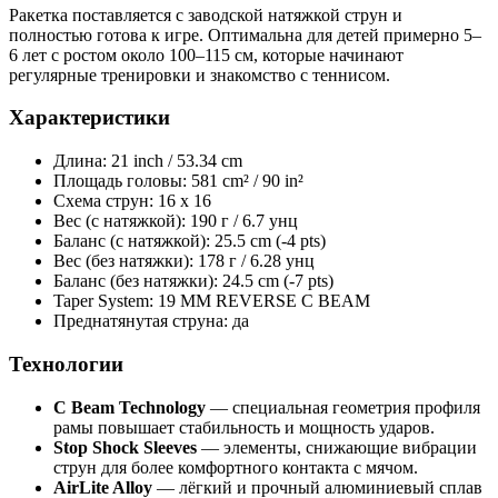
Ракетка поставляется с заводской натяжкой струн и
полностью готова к игре. Оптимальна для детей примерно 5–
6 лет с ростом около 100–115 см, которые начинают
регулярные тренировки и знакомство с теннисом.
Характеристики
Длина: 21 inch / 53.34 cm
Площадь головы: 581 cm² / 90 in²
Схема струн: 16 x 16
Вес (с натяжкой): 190 г / 6.7 унц
Баланс (с натяжкой): 25.5 cm (-4 pts)
Вес (без натяжки): 178 г / 6.28 унц
Баланс (без натяжки): 24.5 cm (-7 pts)
Taper System: 19 MM REVERSE C BEAM
Преднатянутая струна: да
Технологии
C Beam Technology
— специальная геометрия профиля
рамы повышает стабильность и мощность ударов.
Stop Shock Sleeves
— элементы, снижающие вибрации
струн для более комфортного контакта с мячом.
AirLite Alloy
— лёгкий и прочный алюминиевый сплав