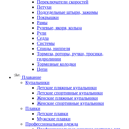
Переключатели скоростей
Петухи
Подседельные штыри, зажимы
Покрышки
Рамы
Рулевые, якоря, кольца
Рули
Седла
Системы
Спицы, ниппеля
Тормоза, роторы, ручки, тросики,
гидролинии
Тормозные колодки
Цепи
Плавание
Купальники
Детские пляжные купальники
Детские спортивные купальники
Женские пляжные купальники
Женские спортивные купальники
Плавки
Детские плавки
Мужские плавки
Профессиональная одежда