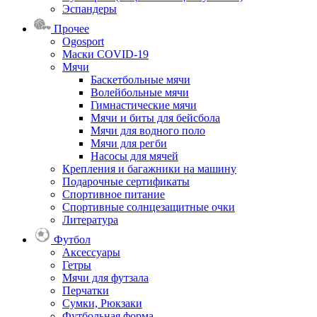
Эспандеры
Прочее
Ogosport
Маски COVID-19
Мячи
Баскетбольные мячи
Волейбольные мячи
Гимнастические мячи
Мячи и биты для бейсбола
Мячи для водного поло
Мячи для регби
Насосы для мячей
Крепления и багажники на машину
Подарочные сертификаты
Спортивное питание
Спортивные солнцезащитные очки
Литература
Футбол
Аксессуары
Гетры
Мячи для футзала
Перчатки
Сумки, Рюкзаки
Футбольная форма