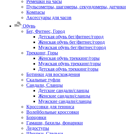
Ремешки на часы
Пульсометры, шагомеры, секундомеры, датчики
Компасы
Аксессуары для часов
Обувь
Бег, Фитнес, Город
Детская обувь бег/фитнес/город
Женская обувь бег/фитнес/город
Мужская обувь бег/фитнес/город
Треккинг, Горы
Женская обувь треккинг/горы
Мужская обувь треккинг/горы
Детская обувь треккинг/горы
Ботинки для восхождения
Скальные туфли
Сандали, Сланцы
Детские сандали/сланцы
Женские сандали/сланцы
Мужские сандали/сланцы
Кроссовки для тенниса
Волейбольные кроссовки
Борцовки
Гамаши, бахилы, фонарики
Ледоступы
Шнурки, Стельки