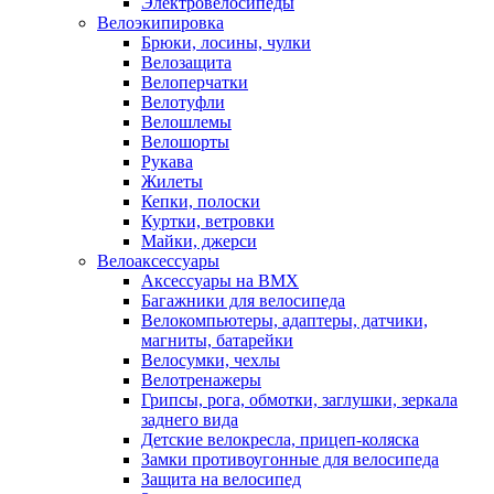
Электровелосипеды
Велоэкипировка
Брюки, лосины, чулки
Велозащита
Велоперчатки
Велотуфли
Велошлемы
Велошорты
Рукава
Жилеты
Кепки, полоски
Куртки, ветровки
Майки, джерси
Велоаксессуары
Аксессуары на BMX
Багажники для велосипеда
Велокомпьютеры, адаптеры, датчики,
магниты, батарейки
Велосумки, чехлы
Велотренажеры
Грипсы, рога, обмотки, заглушки, зеркала
заднего вида
Детские велокресла, прицеп-коляска
Замки противоугонные для велосипеда
Защита на велосипед