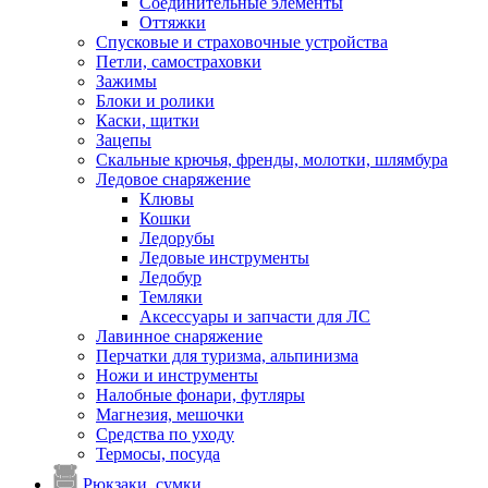
Соединительные элементы
Оттяжки
Спусковые и страховочные устройства
Петли, самостраховки
Зажимы
Блоки и ролики
Каски, щитки
Зацепы
Скальные крючья, френды, молотки, шлямбура
Ледовое снаряжение
Клювы
Кошки
Ледорубы
Ледовые инструменты
Ледобур
Темляки
Аксессуары и запчасти для ЛС
Лавинное снаряжение
Перчатки для туризма, альпинизма
Ножи и инструменты
Налобные фонари, футляры
Магнезия, мешочки
Средства по уходу
Термосы, посуда
Рюкзаки, сумки