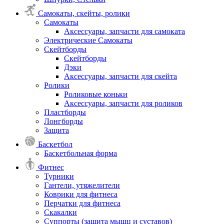
Самокаты, скейты, ролики
Самокаты
Аксессуары, запчасти для самоката
Электрические Самокаты
Скейтборды
Скейтборды
Дэки
Аксессуары, запчасти для скейта
Ролики
Роликовые коньки
Аксессуары, запчасти для роликов
Пластборды
Лонгборды
Защита
Баскетбол
Баскетбольная форма
Фитнес
Турники
Гантели, утяжелители
Коврики для фитнеса
Перчатки для фитнеса
Скакалки
Суппорты (защита мышц и суставов)