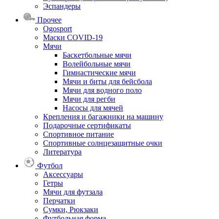
Эспандеры
Прочее
Ogosport
Маски COVID-19
Мячи
Баскетбольные мячи
Волейбольные мячи
Гимнастические мячи
Мячи и биты для бейсбола
Мячи для водного поло
Мячи для регби
Насосы для мячей
Крепления и багажники на машину
Подарочные сертификаты
Спортивное питание
Спортивные солнцезащитные очки
Литература
Футбол
Аксессуары
Гетры
Мячи для футзала
Перчатки
Сумки, Рюкзаки
Футбольная форма