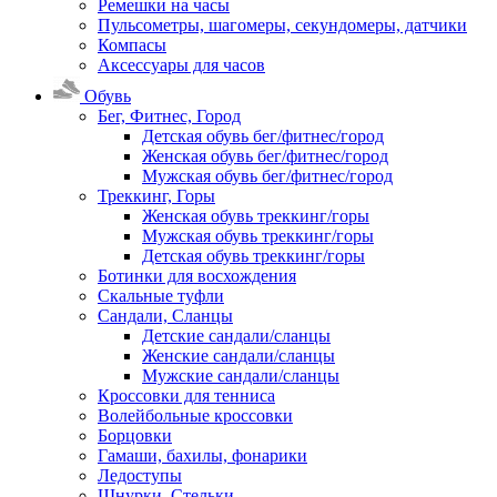
Ремешки на часы
Пульсометры, шагомеры, секундомеры, датчики
Компасы
Аксессуары для часов
Обувь
Бег, Фитнес, Город
Детская обувь бег/фитнес/город
Женская обувь бег/фитнес/город
Мужская обувь бег/фитнес/город
Треккинг, Горы
Женская обувь треккинг/горы
Мужская обувь треккинг/горы
Детская обувь треккинг/горы
Ботинки для восхождения
Скальные туфли
Сандали, Сланцы
Детские сандали/сланцы
Женские сандали/сланцы
Мужские сандали/сланцы
Кроссовки для тенниса
Волейбольные кроссовки
Борцовки
Гамаши, бахилы, фонарики
Ледоступы
Шнурки, Стельки