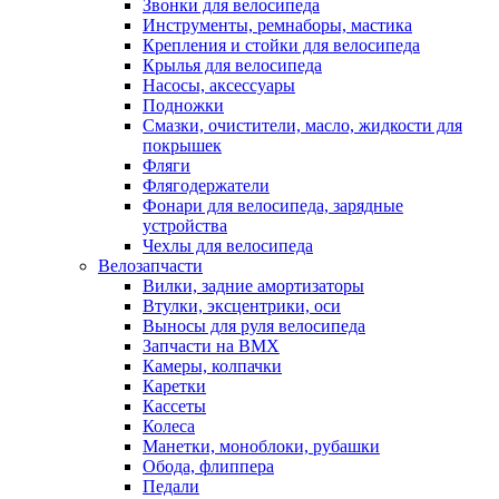
Звонки для велосипеда
Инструменты, ремнаборы, мастика
Крепления и стойки для велосипеда
Крылья для велосипеда
Насосы, аксессуары
Подножки
Смазки, очистители, масло, жидкости для
покрышек
Фляги
Флягодержатели
Фонари для велосипеда, зарядные
устройства
Чехлы для велосипеда
Велозапчасти
Вилки, задние амортизаторы
Втулки, эксцентрики, оси
Выносы для руля велосипеда
Запчасти на BMX
Камеры, колпачки
Каретки
Кассеты
Колеса
Манетки, моноблоки, рубашки
Обода, флиппера
Педали