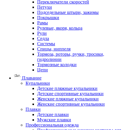
Переключатели скоростей
Петухи
Подседельные штыри, зажимы
Покрышки
Рамы
Рулевые, якоря, кольца
Рули
Седла
Системы
Спицы, ниппеля
Тормоза, роторы, ручки, тросики,
гидролинии
Тормозные колодки
Цепи
Плавание
Купальники
Детские пляжные купальники
Детские спортивные купальники
Женские пляжные купальники
Женские спортивные купальники
Плавки
Детские плавки
Мужские плавки
Профессиональная одежда