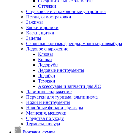
Соединительные элементы
Оттяжки
Спусковые и страховочные устройства
Петли, самостраховки
Зажимы
Блоки и ролики
Каски, щитки
Зацепы
Скальные крючья, френды, молотки, шлямбура
Ледовое снаряжение
Клювы
Кошки
Ледорубы
Ледовые инструменты
Ледобур
Темляки
Аксессуары и запчасти для ЛС
Лавинное снаряжение
Перчатки для туризма, альпинизма
Ножи и инструменты
Налобные фонари, футляры
Магнезия, мешочки
Средства по уходу
Термосы, посуда
Рюкзаки, сумки