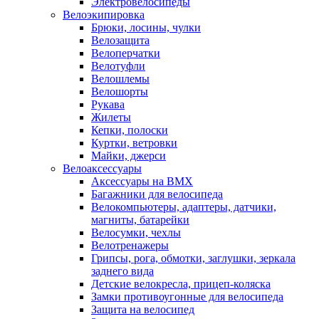
Электровелосипеды
Велоэкипировка
Брюки, лосины, чулки
Велозащита
Велоперчатки
Велотуфли
Велошлемы
Велошорты
Рукава
Жилеты
Кепки, полоски
Куртки, ветровки
Майки, джерси
Велоаксессуары
Аксессуары на BMX
Багажники для велосипеда
Велокомпьютеры, адаптеры, датчики,
магниты, батарейки
Велосумки, чехлы
Велотренажеры
Грипсы, рога, обмотки, заглушки, зеркала
заднего вида
Детские велокресла, прицеп-коляска
Замки противоугонные для велосипеда
Защита на велосипед