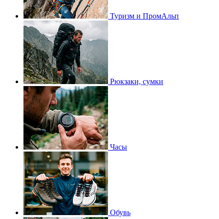
Туризм и ПромАльп
Рюкзаки, сумки
Часы
Обувь