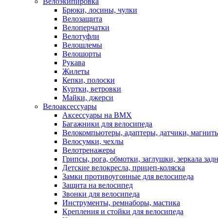
Велоэкипировка
Брюки, лосины, чулки
Велозащита
Велоперчатки
Велотуфли
Велошлемы
Велошорты
Рукава
Жилеты
Кепки, полоски
Куртки, ветровки
Майки, джерси
Велоаксессуары
Аксессуары на BMX
Багажники для велосипеда
Велокомпьютеры, адаптеры, датчики, магниты
Велосумки, чехлы
Велотренажеры
Грипсы, рога, обмотки, заглушки, зеркала зад
Детские велокресла, прицеп-коляска
Замки противоугонные для велосипеда
Защита на велосипед
Звонки для велосипеда
Инструменты, ремнаборы, мастика
Крепления и стойки для велосипеда