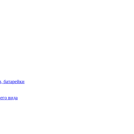
, батарейки
него вида