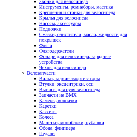
Звонки для велосипеда
Инструменты, ремнаборы, мастика
Крепления и стойки для велосипеда
Крылья для велосипеда
Насосы, аксессуары
Подножки
Смазки, очистители, масло, жидкости для
покрышек
Фляги
Флягодержатели
Фонари для велосипеда, зарядные
устройства
Чехлы для велосипеда
Велозапчасти
Вилки, задние амортизаторы
Втулки, эксцентрики, оси
Выносы для руля велосипеда
Запчасти на BMX
Камеры, колпачки
Каретки
Кассеты
Колеса
Манетки, моноблоки, рубашки
Обода, флиппера
Педали