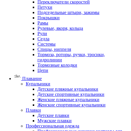
Переключатели скоростей
Петухи
Подседельные штыри, зажимы
Покрышки
Рамы
Рулевые, якоря, кольца
Рули
Седла
Системы
Спицы, ниппеля
Тормоза, роторы, ручки, тросики,
гидролинии
Тормозные колодки
Цепи
Плавание
Купальники
Детские пляжные купальники
Детские спортивные купальники
Женские пляжные купальники
Женские спортивные купальники
Плавки
Детские плавки
Мужские плавки
Профессиональная одежда