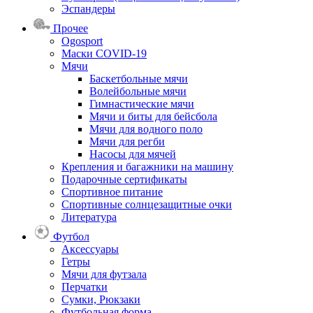
Эспандеры
Прочее
Ogosport
Маски COVID-19
Мячи
Баскетбольные мячи
Волейбольные мячи
Гимнастические мячи
Мячи и биты для бейсбола
Мячи для водного поло
Мячи для регби
Насосы для мячей
Крепления и багажники на машину
Подарочные сертификаты
Спортивное питание
Спортивные солнцезащитные очки
Литература
Футбол
Аксессуары
Гетры
Мячи для футзала
Перчатки
Сумки, Рюкзаки
Футбольная форма