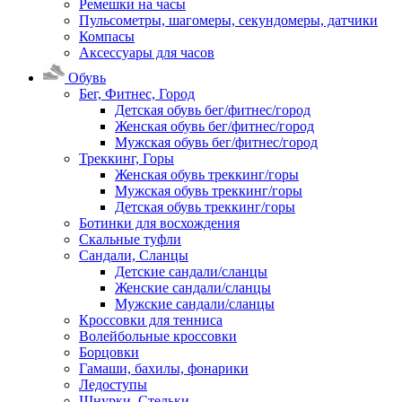
Ремешки на часы
Пульсометры, шагомеры, секундомеры, датчики
Компасы
Аксессуары для часов
Обувь
Бег, Фитнес, Город
Детская обувь бег/фитнес/город
Женская обувь бег/фитнес/город
Мужская обувь бег/фитнес/город
Треккинг, Горы
Женская обувь треккинг/горы
Мужская обувь треккинг/горы
Детская обувь треккинг/горы
Ботинки для восхождения
Скальные туфли
Сандали, Сланцы
Детские сандали/сланцы
Женские сандали/сланцы
Мужские сандали/сланцы
Кроссовки для тенниса
Волейбольные кроссовки
Борцовки
Гамаши, бахилы, фонарики
Ледоступы
Шнурки, Стельки