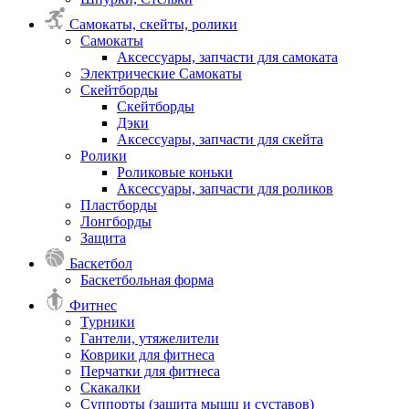
Самокаты, скейты, ролики
Самокаты
Аксессуары, запчасти для самоката
Электрические Самокаты
Скейтборды
Скейтборды
Дэки
Аксессуары, запчасти для скейта
Ролики
Роликовые коньки
Аксессуары, запчасти для роликов
Пластборды
Лонгборды
Защита
Баскетбол
Баскетбольная форма
Фитнес
Турники
Гантели, утяжелители
Коврики для фитнеса
Перчатки для фитнеса
Скакалки
Суппорты (защита мышц и суставов)