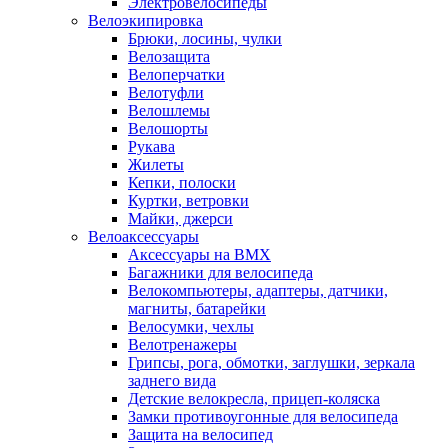
Электровелосипеды
Велоэкипировка
Брюки, лосины, чулки
Велозащита
Велоперчатки
Велотуфли
Велошлемы
Велошорты
Рукава
Жилеты
Кепки, полоски
Куртки, ветровки
Майки, джерси
Велоаксессуары
Аксессуары на BMX
Багажники для велосипеда
Велокомпьютеры, адаптеры, датчики,
магниты, батарейки
Велосумки, чехлы
Велотренажеры
Грипсы, рога, обмотки, заглушки, зеркала
заднего вида
Детские велокресла, прицеп-коляска
Замки противоугонные для велосипеда
Защита на велосипед