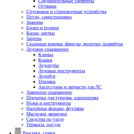
Соединительные элементы
Оттяжки
Спусковые и страховочные устройства
Петли, самостраховки
Зажимы
Блоки и ролики
Каски, щитки
Зацепы
Скальные крючья, френды, молотки, шлямбура
Ледовое снаряжение
Клювы
Кошки
Ледорубы
Ледовые инструменты
Ледобур
Темляки
Аксессуары и запчасти для ЛС
Лавинное снаряжение
Перчатки для туризма, альпинизма
Ножи и инструменты
Налобные фонари, футляры
Магнезия, мешочки
Средства по уходу
Термосы, посуда
Рюкзаки, сумки