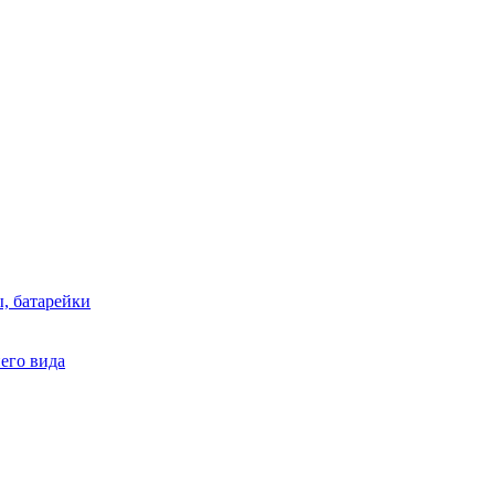
, батарейки
него вида