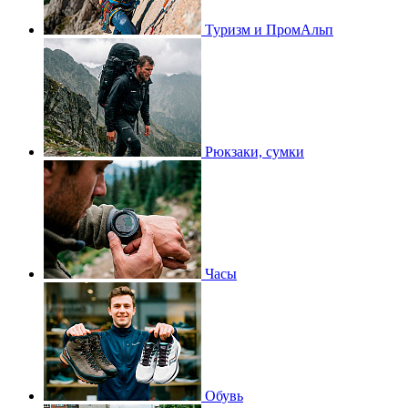
Туризм и ПромАльп
Рюкзаки, сумки
Часы
Обувь