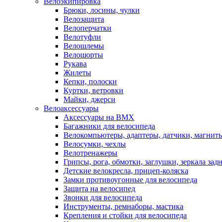
Велоэкипировка
Брюки, лосины, чулки
Велозащита
Велоперчатки
Велотуфли
Велошлемы
Велошорты
Рукава
Жилеты
Кепки, полоски
Куртки, ветровки
Майки, джерси
Велоаксессуары
Аксессуары на BMX
Багажники для велосипеда
Велокомпьютеры, адаптеры, датчики, магниты
Велосумки, чехлы
Велотренажеры
Грипсы, рога, обмотки, заглушки, зеркала зад
Детские велокресла, прицеп-коляска
Замки противоугонные для велосипеда
Защита на велосипед
Звонки для велосипеда
Инструменты, ремнаборы, мастика
Крепления и стойки для велосипеда