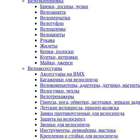
Велоэкипировка
Брюки, лосины, чулки
Велозащита
Велоперчатки
Велотуфли
Велошлемы
Велошорты
Рукава
Жилеты
Кепки, полоски
Куртки, ветровки
Майки, джерси
Велоаксессуары
Аксессуары на BMX
Багажники для велосипеда
Велокомпьютеры, адаптеры, датчики, магниты
Велосумки, чехлы
Велотренажеры
Грипсы, рога, обмотки, заглушки, зеркала зад
Детские велокресла, прицеп-коляска
Замки противоугонные для велосипеда
Защита на велосипед
Звонки для велосипеда
Инструменты, ремнаборы, мастика
Крепления и стойки для велосипеда