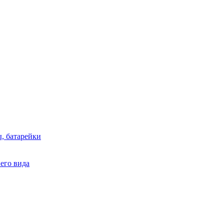
, батарейки
него вида