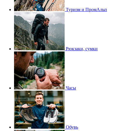
Туризм и ПромАльп
Рюкзаки, сумки
Часы
Обувь