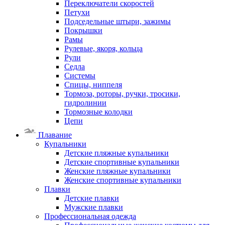
Переключатели скоростей
Петухи
Подседельные штыри, зажимы
Покрышки
Рамы
Рулевые, якоря, кольца
Рули
Седла
Системы
Спицы, ниппеля
Тормоза, роторы, ручки, тросики,
гидролинии
Тормозные колодки
Цепи
Плавание
Купальники
Детские пляжные купальники
Детские спортивные купальники
Женские пляжные купальники
Женские спортивные купальники
Плавки
Детские плавки
Мужские плавки
Профессиональная одежда