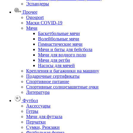
Эспандеры
Прочее
Ogosport
Маски COVID-19
Мячи
Баскетбольные мячи
Волейбольные мячи
Гимнастические мячи
Мячи и биты для бейсбола
Мячи для водного поло
Мячи для регби
Насосы для мячей
Крепления и багажники на машину
Подарочные сертификаты
Спортивное питание
Спортивные солнцезащитные очки
Литература
Футбол
Аксессуары
Гетры
Мячи для футзала
Перчатки
Сумки, Рюкзаки
Футбольная форма