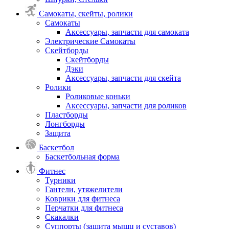
Самокаты, скейты, ролики
Самокаты
Аксессуары, запчасти для самоката
Электрические Самокаты
Скейтборды
Скейтборды
Дэки
Аксессуары, запчасти для скейта
Ролики
Роликовые коньки
Аксессуары, запчасти для роликов
Пластборды
Лонгборды
Защита
Баскетбол
Баскетбольная форма
Фитнес
Турники
Гантели, утяжелители
Коврики для фитнеса
Перчатки для фитнеса
Скакалки
Суппорты (защита мышц и суставов)