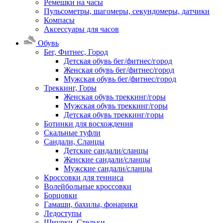
Ремешки на часы
Пульсометры, шагомеры, секундомеры, датчики
Компасы
Аксессуары для часов
Обувь
Бег, Фитнес, Город
Детская обувь бег/фитнес/город
Женская обувь бег/фитнес/город
Мужская обувь бег/фитнес/город
Треккинг, Горы
Женская обувь треккинг/горы
Мужская обувь треккинг/горы
Детская обувь треккинг/горы
Ботинки для восхождения
Скальные туфли
Сандали, Сланцы
Детские сандали/сланцы
Женские сандали/сланцы
Мужские сандали/сланцы
Кроссовки для тенниса
Волейбольные кроссовки
Борцовки
Гамаши, бахилы, фонарики
Ледоступы
Шнурки, Стельки