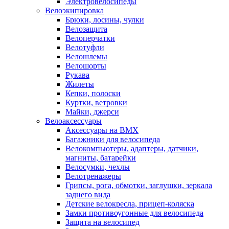
Электровелосипеды
Велоэкипировка
Брюки, лосины, чулки
Велозащита
Велоперчатки
Велотуфли
Велошлемы
Велошорты
Рукава
Жилеты
Кепки, полоски
Куртки, ветровки
Майки, джерси
Велоаксессуары
Аксессуары на BMX
Багажники для велосипеда
Велокомпьютеры, адаптеры, датчики,
магниты, батарейки
Велосумки, чехлы
Велотренажеры
Грипсы, рога, обмотки, заглушки, зеркала
заднего вида
Детские велокресла, прицеп-коляска
Замки противоугонные для велосипеда
Защита на велосипед