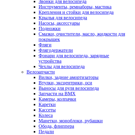
Звонки для велосипеда
Инструменты, ремнаборы, мастика
Крепления и стойки для велосипеда
Крылья для велосипеда
Насосы, аксессуары
Подножки
Смазки, очистители, масло, жидкости для
покрышек
Фляги
Флягодержатели
Фонари для велосипеда, зарядные
устройства
Чехлы для велосипеда
Велозапчасти
Вилки, задние амортизаторы
Втулки, эксцентрики, оси
Выносы для руля велосипеда
Запчасти на BMX
Камеры, колпачки
Каретки
Кассеты
Колеса
Манетки, моноблоки, рубашки
Обода, флиппера
Педали