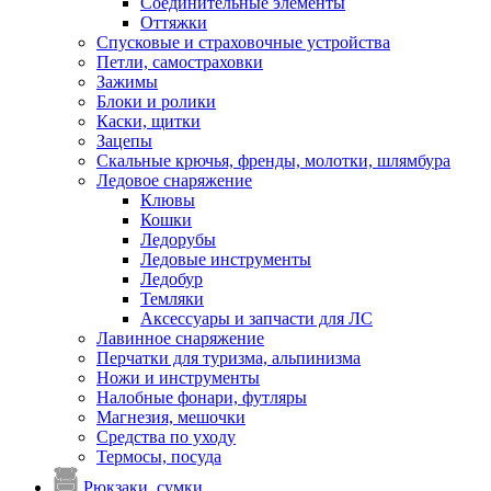
Соединительные элементы
Оттяжки
Спусковые и страховочные устройства
Петли, самостраховки
Зажимы
Блоки и ролики
Каски, щитки
Зацепы
Скальные крючья, френды, молотки, шлямбура
Ледовое снаряжение
Клювы
Кошки
Ледорубы
Ледовые инструменты
Ледобур
Темляки
Аксессуары и запчасти для ЛС
Лавинное снаряжение
Перчатки для туризма, альпинизма
Ножи и инструменты
Налобные фонари, футляры
Магнезия, мешочки
Средства по уходу
Термосы, посуда
Рюкзаки, сумки