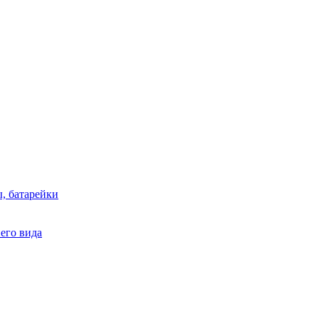
, батарейки
него вида