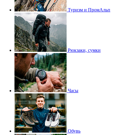
Туризм и ПромАльп
Рюкзаки, сумки
Часы
Обувь