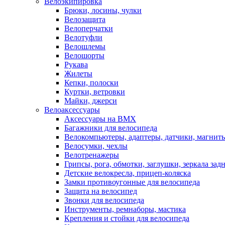
Велоэкипировка
Брюки, лосины, чулки
Велозащита
Велоперчатки
Велотуфли
Велошлемы
Велошорты
Рукава
Жилеты
Кепки, полоски
Куртки, ветровки
Майки, джерси
Велоаксессуары
Аксессуары на BMX
Багажники для велосипеда
Велокомпьютеры, адаптеры, датчики, магниты
Велосумки, чехлы
Велотренажеры
Грипсы, рога, обмотки, заглушки, зеркала зад
Детские велокресла, прицеп-коляска
Замки противоугонные для велосипеда
Защита на велосипед
Звонки для велосипеда
Инструменты, ремнаборы, мастика
Крепления и стойки для велосипеда