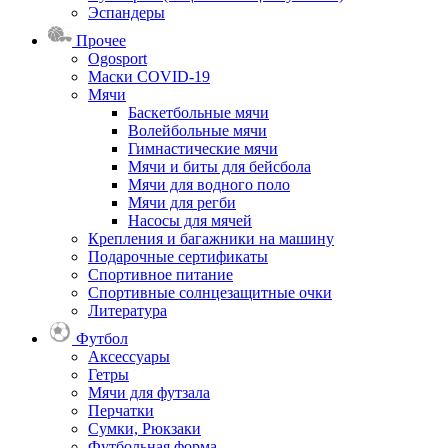
Эспандеры
Прочее
Ogosport
Маски COVID-19
Мячи
Баскетбольные мячи
Волейбольные мячи
Гимнастические мячи
Мячи и биты для бейсбола
Мячи для водного поло
Мячи для регби
Насосы для мячей
Крепления и багажники на машину
Подарочные сертификаты
Спортивное питание
Спортивные солнцезащитные очки
Литература
Футбол
Аксессуары
Гетры
Мячи для футзала
Перчатки
Сумки, Рюкзаки
Футбольная форма