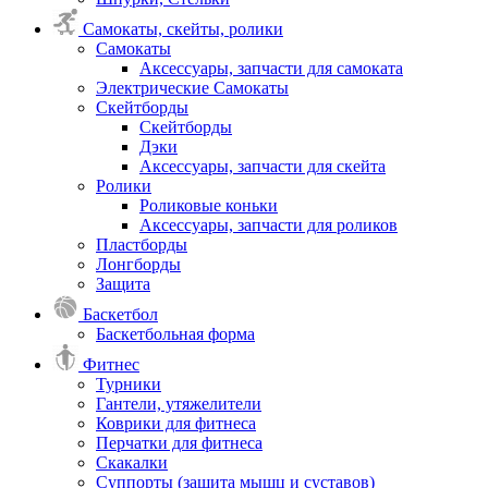
Самокаты, скейты, ролики
Самокаты
Аксессуары, запчасти для самоката
Электрические Самокаты
Скейтборды
Скейтборды
Дэки
Аксессуары, запчасти для скейта
Ролики
Роликовые коньки
Аксессуары, запчасти для роликов
Пластборды
Лонгборды
Защита
Баскетбол
Баскетбольная форма
Фитнес
Турники
Гантели, утяжелители
Коврики для фитнеса
Перчатки для фитнеса
Скакалки
Суппорты (защита мышц и суставов)