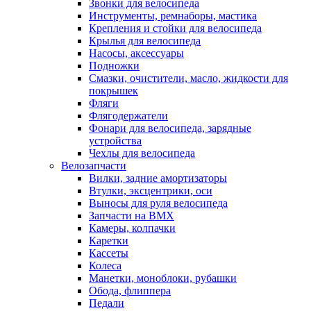
Звонки для велосипеда
Инструменты, ремнаборы, мастика
Крепления и стойки для велосипеда
Крылья для велосипеда
Насосы, аксессуары
Подножки
Смазки, очистители, масло, жидкости для
покрышек
Фляги
Флягодержатели
Фонари для велосипеда, зарядные
устройства
Чехлы для велосипеда
Велозапчасти
Вилки, задние амортизаторы
Втулки, эксцентрики, оси
Выносы для руля велосипеда
Запчасти на BMX
Камеры, колпачки
Каретки
Кассеты
Колеса
Манетки, моноблоки, рубашки
Обода, флиппера
Педали