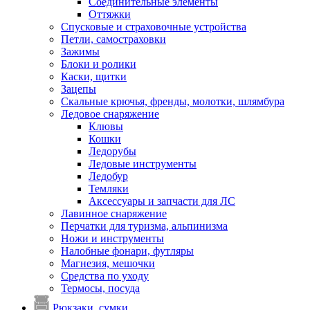
Соединительные элементы
Оттяжки
Спусковые и страховочные устройства
Петли, самостраховки
Зажимы
Блоки и ролики
Каски, щитки
Зацепы
Скальные крючья, френды, молотки, шлямбура
Ледовое снаряжение
Клювы
Кошки
Ледорубы
Ледовые инструменты
Ледобур
Темляки
Аксессуары и запчасти для ЛС
Лавинное снаряжение
Перчатки для туризма, альпинизма
Ножи и инструменты
Налобные фонари, футляры
Магнезия, мешочки
Средства по уходу
Термосы, посуда
Рюкзаки, сумки