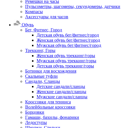
Ремешки на часы
Пульсометры, шагомеры, секундомеры, датчики
Компасы
Аксессуары для часов
Обувь
Бег, Фитнес, Город
Детская обувь бег/фитнес/город
Женская обувь бег/фитнес/город
Мужская обувь бег/фитнес/город
Треккинг, Горы
Женская обувь треккинг/горы
Мужская обувь треккинг/горы
Детская обувь треккинг/горы
Ботинки для восхождения
Скальные туфли
Сандали, Сланцы
Детские сандали/сланцы
Женские сандали/сланцы
Мужские сандали/сланцы
Кроссовки для тенниса
Волейбольные кроссовки
Борцовки
Гамаши, бахилы, фонарики
Ледоступы
Шнурки, Стельки