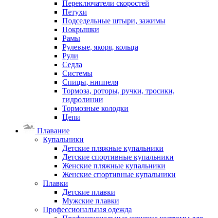
Переключатели скоростей
Петухи
Подседельные штыри, зажимы
Покрышки
Рамы
Рулевые, якоря, кольца
Рули
Седла
Системы
Спицы, ниппеля
Тормоза, роторы, ручки, тросики,
гидролинии
Тормозные колодки
Цепи
Плавание
Купальники
Детские пляжные купальники
Детские спортивные купальники
Женские пляжные купальники
Женские спортивные купальники
Плавки
Детские плавки
Мужские плавки
Профессиональная одежда