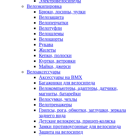
Электровелосипеды
Велоэкипировка
Брюки, лосины, чулки
Велозащита
Велоперчатки
Велотуфли
Велошлемы
Велошорты
Рукава
Жилеты
Кепки, полоски
Куртки, ветровки
Майки, джерси
Велоаксессуары
Аксессуары на BMX
Багажники для велосипеда
Велокомпьютеры, адаптеры, датчики,
магниты, батарейки
Велосумки, чехлы
Велотренажеры
Грипсы, рога, обмотки, заглушки, зеркала
заднего вида
Детские велокресла, прицеп-коляска
Замки противоугонные для велосипеда
Защита на велосипед