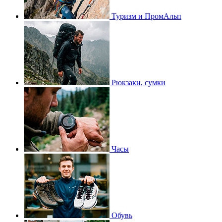
Туризм и ПромАльп
Рюкзаки, сумки
Часы
Обувь