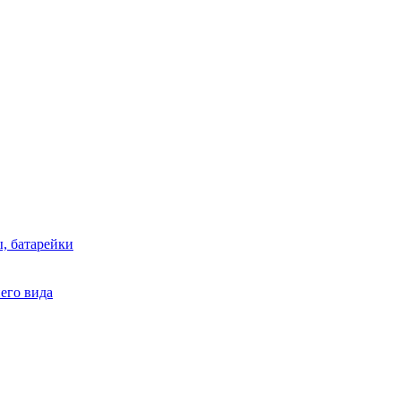
, батарейки
него вида