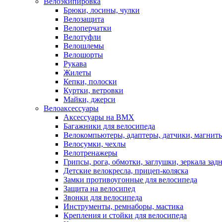
Велоэкипировка
Брюки, лосины, чулки
Велозащита
Велоперчатки
Велотуфли
Велошлемы
Велошорты
Рукава
Жилеты
Кепки, полоски
Куртки, ветровки
Майки, джерси
Велоаксессуары
Аксессуары на BMX
Багажники для велосипеда
Велокомпьютеры, адаптеры, датчики, магниты
Велосумки, чехлы
Велотренажеры
Грипсы, рога, обмотки, заглушки, зеркала зад
Детские велокресла, прицеп-коляска
Замки противоугонные для велосипеда
Защита на велосипед
Звонки для велосипеда
Инструменты, ремнаборы, мастика
Крепления и стойки для велосипеда