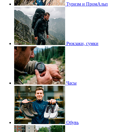
Туризм и ПромАльп
Рюкзаки, сумки
Часы
Обувь