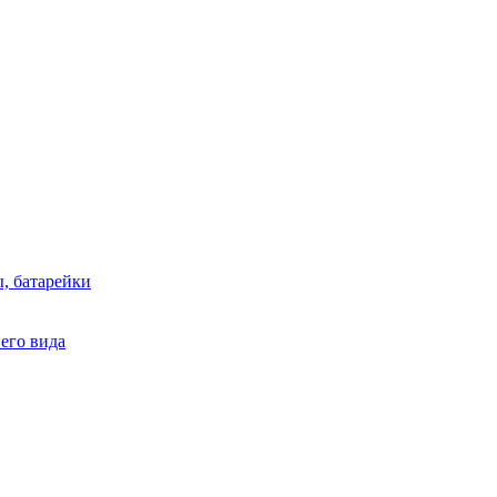
, батарейки
него вида