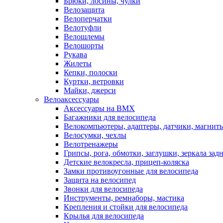
Брюки, лосины, чулки
Велозащита
Велоперчатки
Велотуфли
Велошлемы
Велошорты
Рукава
Жилеты
Кепки, полоски
Куртки, ветровки
Майки, джерси
Велоаксессуары
Аксессуары на BMX
Багажники для велосипеда
Велокомпьютеры, адаптеры, датчики, магниты
Велосумки, чехлы
Велотренажеры
Грипсы, рога, обмотки, заглушки, зеркала зад
Детские велокресла, прицеп-коляска
Замки противоугонные для велосипеда
Защита на велосипед
Звонки для велосипеда
Инструменты, ремнаборы, мастика
Крепления и стойки для велосипеда
Крылья для велосипеда