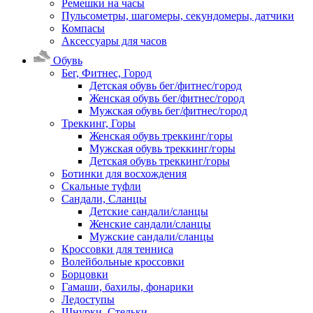
Ремешки на часы
Пульсометры, шагомеры, секундомеры, датчики
Компасы
Аксессуары для часов
Обувь
Бег, Фитнес, Город
Детская обувь бег/фитнес/город
Женская обувь бег/фитнес/город
Мужская обувь бег/фитнес/город
Треккинг, Горы
Женская обувь треккинг/горы
Мужская обувь треккинг/горы
Детская обувь треккинг/горы
Ботинки для восхождения
Скальные туфли
Сандали, Сланцы
Детские сандали/сланцы
Женские сандали/сланцы
Мужские сандали/сланцы
Кроссовки для тенниса
Волейбольные кроссовки
Борцовки
Гамаши, бахилы, фонарики
Ледоступы
Шнурки, Стельки