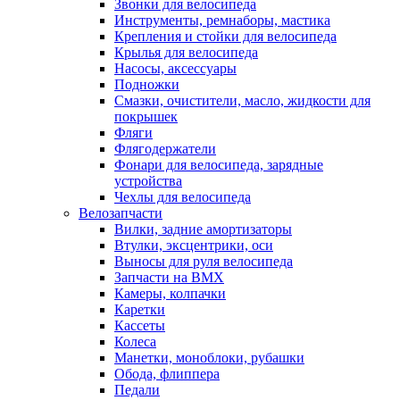
Звонки для велосипеда
Инструменты, ремнаборы, мастика
Крепления и стойки для велосипеда
Крылья для велосипеда
Насосы, аксессуары
Подножки
Смазки, очистители, масло, жидкости для
покрышек
Фляги
Флягодержатели
Фонари для велосипеда, зарядные
устройства
Чехлы для велосипеда
Велозапчасти
Вилки, задние амортизаторы
Втулки, эксцентрики, оси
Выносы для руля велосипеда
Запчасти на BMX
Камеры, колпачки
Каретки
Кассеты
Колеса
Манетки, моноблоки, рубашки
Обода, флиппера
Педали