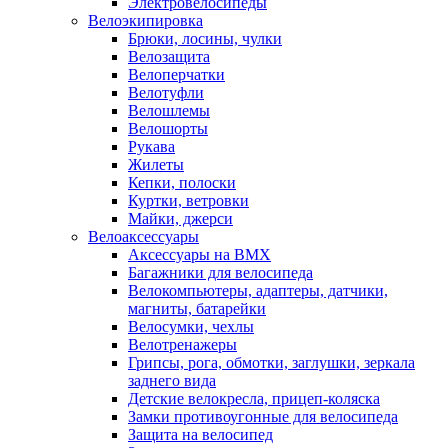
Электровелосипеды
Велоэкипировка
Брюки, лосины, чулки
Велозащита
Велоперчатки
Велотуфли
Велошлемы
Велошорты
Рукава
Жилеты
Кепки, полоски
Куртки, ветровки
Майки, джерси
Велоаксессуары
Аксессуары на BMX
Багажники для велосипеда
Велокомпьютеры, адаптеры, датчики,
магниты, батарейки
Велосумки, чехлы
Велотренажеры
Грипсы, рога, обмотки, заглушки, зеркала
заднего вида
Детские велокресла, прицеп-коляска
Замки противоугонные для велосипеда
Защита на велосипед