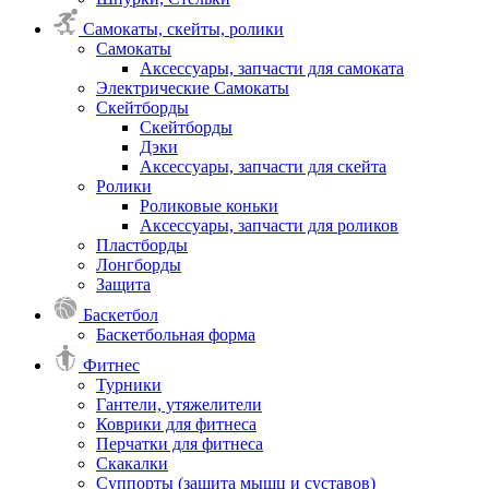
Самокаты, скейты, ролики
Самокаты
Аксессуары, запчасти для самоката
Электрические Самокаты
Скейтборды
Скейтборды
Дэки
Аксессуары, запчасти для скейта
Ролики
Роликовые коньки
Аксессуары, запчасти для роликов
Пластборды
Лонгборды
Защита
Баскетбол
Баскетбольная форма
Фитнес
Турники
Гантели, утяжелители
Коврики для фитнеса
Перчатки для фитнеса
Скакалки
Суппорты (защита мышц и суставов)