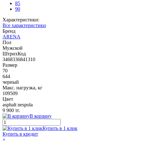
85
90
Характеристики:
Все характеристики
Бренд
ARENA
Пол
Мужской
ШтрихКод
3468336841310
Размер
70
644
черный
Макс. нагрузка, кг
109509
Цвет
asphalt nespola
9 900 тг.
В корзину
Купить в 1 клик
Купить в кредит
×