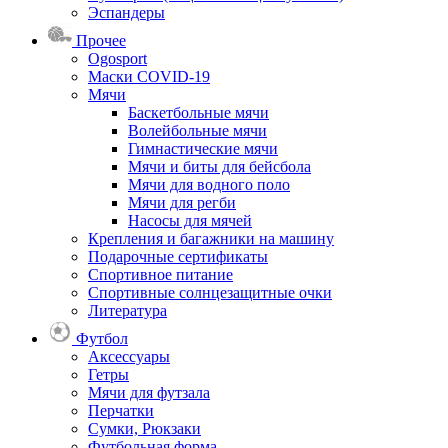
Эспандеры
Прочее
Ogosport
Маски COVID-19
Мячи
Баскетбольные мячи
Волейбольные мячи
Гимнастические мячи
Мячи и биты для бейсбола
Мячи для водного поло
Мячи для регби
Насосы для мячей
Крепления и багажники на машину
Подарочные сертификаты
Спортивное питание
Спортивные солнцезащитные очки
Литература
Футбол
Аксессуары
Гетры
Мячи для футзала
Перчатки
Сумки, Рюкзаки
Футбольная форма