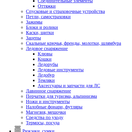
Соединительные элементы
Оттяжки
Спусковые и страховочные устройства
Петли, самостраховки
Зажимы
Блоки и ролики
Каски, щитки
Зацепы
Скальные крючья, френды, молотки, шлямбура
Ледовое снаряжение
Клювы
Кошки
Ледорубы
Ледовые инструменты
Ледобур
Темляки
Аксессуары и запчасти для ЛС
Лавинное снаряжение
Перчатки для туризма, альпинизма
Ножи и инструменты
Налобные фонари, футляры
Магнезия, мешочки
Средства по уходу
Термосы, посуда
Рюкзаки, сумки