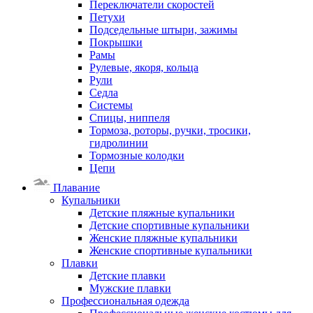
Переключатели скоростей
Петухи
Подседельные штыри, зажимы
Покрышки
Рамы
Рулевые, якоря, кольца
Рули
Седла
Системы
Спицы, ниппеля
Тормоза, роторы, ручки, тросики,
гидролинии
Тормозные колодки
Цепи
Плавание
Купальники
Детские пляжные купальники
Детские спортивные купальники
Женские пляжные купальники
Женские спортивные купальники
Плавки
Детские плавки
Мужские плавки
Профессиональная одежда