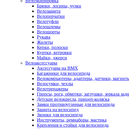
Велоэкипировка
Брюки, лосины, чулки
Велозащита
Велоперчатки
Велотуфли
Велошлемы
Велошорты
Рукава
Жилеты
Кепки, полоски
Куртки, ветровки
Майки, джерси
Велоаксессуары
Аксессуары на BMX
Багажники для велосипеда
Велокомпьютеры, адаптеры, датчики, магниты
Велосумки, чехлы
Велотренажеры
Грипсы, рога, обмотки, заглушки, зеркала зад
Детские велокресла, прицеп-коляска
Замки противоугонные для велосипеда
Защита на велосипед
Звонки для велосипеда
Инструменты, ремнаборы, мастика
Крепления и стойки для велосипеда