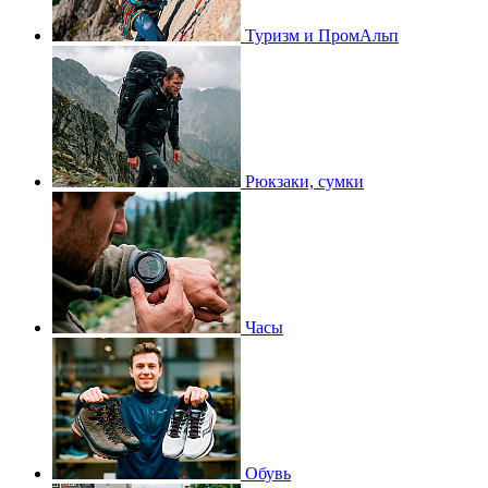
Туризм и ПромАльп
Рюкзаки, сумки
Часы
Обувь