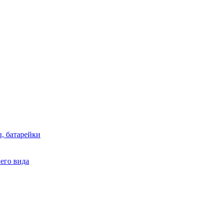
, батарейки
него вида