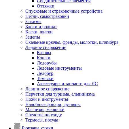
Соединительные элементы
Оттяжки
Спусковые и страховочные устройства
Петли, самостраховки
Зажимы
Блоки и ролики
Каски, щитки
Зацепы
Скальные крючья, френды, молотки, шлямбура
Ледовое снаряжение
Клювы
Кошки
Ледорубы
Ледовые инструменты
Ледобур
Темляки
Аксессуары и запчасти для ЛС
Лавинное снаряжение
Перчатки для туризма, альпинизма
Ножи и инструменты
Налобные фонари, футляры
Магнезия, мешочки
Средства по уходу
Термосы, посуда
Рюкзаки, сумки