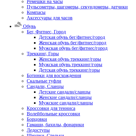
Ремешки на часы
Пульсометры, шагомеры, секундомеры, датчики
Компасы
Аксессуары для часов
Обувь
Бег, Фитнес, Город
Детская обувь бег/фитнес/город
Женская обувь бег/фитнес/город
Мужская обувь бег/фитнес/город
Треккинг, Горы
Женская обувь треккинг/горы
Мужская обувь треккинг/горы
Детская обувь треккинг/горы
Ботинки для восхождения
Скальные туфли
Сандали, Сланцы
Детские сандали/сланцы
Женские сандали/сланцы
Мужские сандали/сланцы
Кроссовки для тенниса
Волейбольные кроссовки
Борцовки
Гамаши, бахилы, фонарики
Ледоступы
Шнурки, Стельки