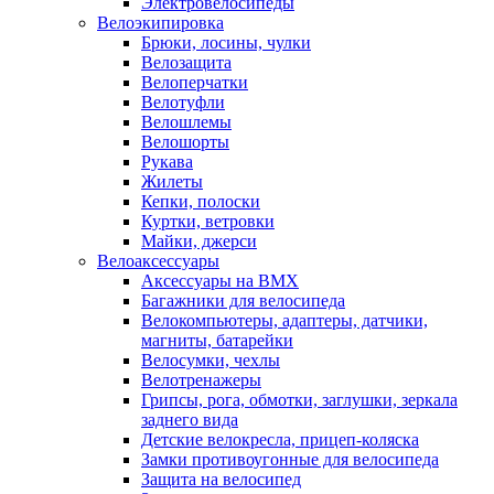
Электровелосипеды
Велоэкипировка
Брюки, лосины, чулки
Велозащита
Велоперчатки
Велотуфли
Велошлемы
Велошорты
Рукава
Жилеты
Кепки, полоски
Куртки, ветровки
Майки, джерси
Велоаксессуары
Аксессуары на BMX
Багажники для велосипеда
Велокомпьютеры, адаптеры, датчики,
магниты, батарейки
Велосумки, чехлы
Велотренажеры
Грипсы, рога, обмотки, заглушки, зеркала
заднего вида
Детские велокресла, прицеп-коляска
Замки противоугонные для велосипеда
Защита на велосипед