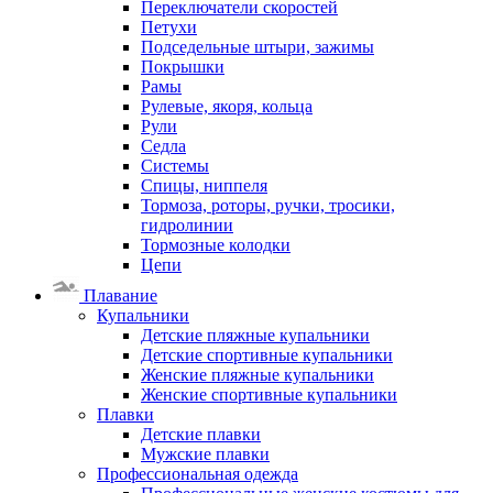
Переключатели скоростей
Петухи
Подседельные штыри, зажимы
Покрышки
Рамы
Рулевые, якоря, кольца
Рули
Седла
Системы
Спицы, ниппеля
Тормоза, роторы, ручки, тросики,
гидролинии
Тормозные колодки
Цепи
Плавание
Купальники
Детские пляжные купальники
Детские спортивные купальники
Женские пляжные купальники
Женские спортивные купальники
Плавки
Детские плавки
Мужские плавки
Профессиональная одежда