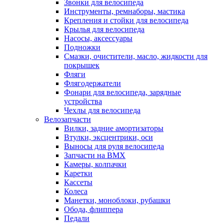
Звонки для велосипеда
Инструменты, ремнаборы, мастика
Крепления и стойки для велосипеда
Крылья для велосипеда
Насосы, аксессуары
Подножки
Смазки, очистители, масло, жидкости для
покрышек
Фляги
Флягодержатели
Фонари для велосипеда, зарядные
устройства
Чехлы для велосипеда
Велозапчасти
Вилки, задние амортизаторы
Втулки, эксцентрики, оси
Выносы для руля велосипеда
Запчасти на BMX
Камеры, колпачки
Каретки
Кассеты
Колеса
Манетки, моноблоки, рубашки
Обода, флиппера
Педали