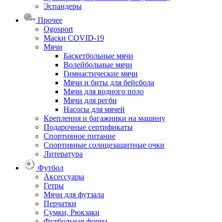
Эспандеры
Прочее
Ogosport
Маски COVID-19
Мячи
Баскетбольные мячи
Волейбольные мячи
Гимнастические мячи
Мячи и биты для бейсбола
Мячи для водного поло
Мячи для регби
Насосы для мячей
Крепления и багажники на машину
Подарочные сертификаты
Спортивное питание
Спортивные солнцезащитные очки
Литература
Футбол
Аксессуары
Гетры
Мячи для футзала
Перчатки
Сумки, Рюкзаки
Футбольная форма