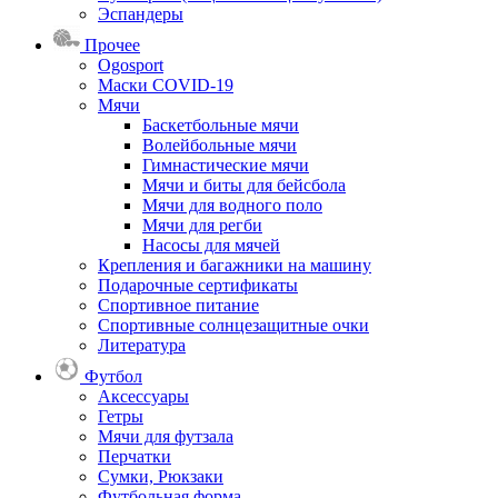
Эспандеры
Прочее
Ogosport
Маски COVID-19
Мячи
Баскетбольные мячи
Волейбольные мячи
Гимнастические мячи
Мячи и биты для бейсбола
Мячи для водного поло
Мячи для регби
Насосы для мячей
Крепления и багажники на машину
Подарочные сертификаты
Спортивное питание
Спортивные солнцезащитные очки
Литература
Футбол
Аксессуары
Гетры
Мячи для футзала
Перчатки
Сумки, Рюкзаки
Футбольная форма