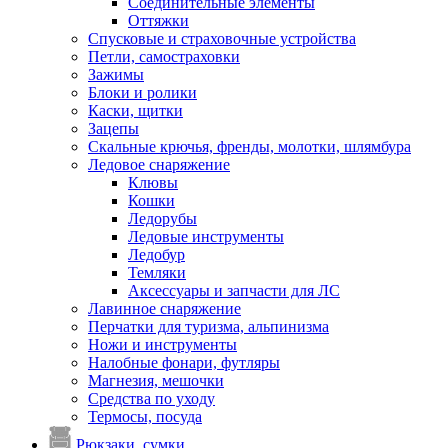
Соединительные элементы
Оттяжки
Спусковые и страховочные устройства
Петли, самостраховки
Зажимы
Блоки и ролики
Каски, щитки
Зацепы
Скальные крючья, френды, молотки, шлямбура
Ледовое снаряжение
Клювы
Кошки
Ледорубы
Ледовые инструменты
Ледобур
Темляки
Аксессуары и запчасти для ЛС
Лавинное снаряжение
Перчатки для туризма, альпинизма
Ножи и инструменты
Налобные фонари, футляры
Магнезия, мешочки
Средства по уходу
Термосы, посуда
Рюкзаки, сумки