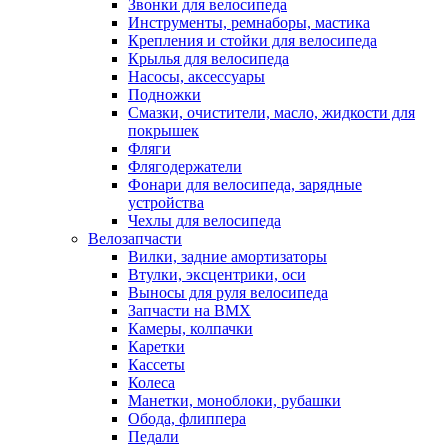
Звонки для велосипеда
Инструменты, ремнаборы, мастика
Крепления и стойки для велосипеда
Крылья для велосипеда
Насосы, аксессуары
Подножки
Смазки, очистители, масло, жидкости для
покрышек
Фляги
Флягодержатели
Фонари для велосипеда, зарядные
устройства
Чехлы для велосипеда
Велозапчасти
Вилки, задние амортизаторы
Втулки, эксцентрики, оси
Выносы для руля велосипеда
Запчасти на BMX
Камеры, колпачки
Каретки
Кассеты
Колеса
Манетки, моноблоки, рубашки
Обода, флиппера
Педали