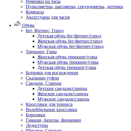
Ремешки на часы
Пульсометры, шагомеры, секундомеры, датчики
Компасы
Аксессуары для часов
Обувь
Бег, Фитнес, Город
Детская обувь бег/фитнес/город
Женская обувь бег/фитнес/город
Мужская обувь бег/фитнес/город
Треккинг, Горы
Женская обувь треккинг/горы
Мужская обувь треккинг/горы
Детская обувь треккинг/горы
Ботинки для восхождения
Скальные туфли
Сандали, Сланцы
Детские сандали/сланцы
Женские сандали/сланцы
Мужские сандали/сланцы
Кроссовки для тенниса
Волейбольные кроссовки
Борцовки
Гамаши, бахилы, фонарики
Ледоступы
Шнурки, Стельки