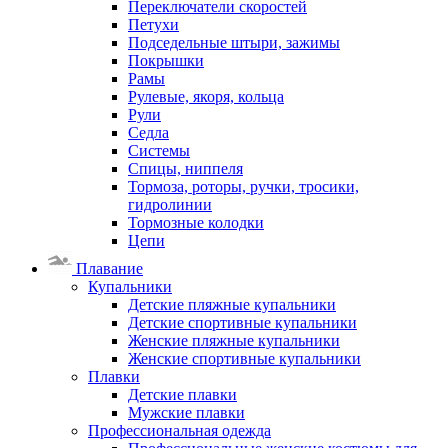
Переключатели скоростей
Петухи
Подседельные штыри, зажимы
Покрышки
Рамы
Рулевые, якоря, кольца
Рули
Седла
Системы
Спицы, ниппеля
Тормоза, роторы, ручки, тросики,
гидролинии
Тормозные колодки
Цепи
Плавание
Купальники
Детские пляжные купальники
Детские спортивные купальники
Женские пляжные купальники
Женские спортивные купальники
Плавки
Детские плавки
Мужские плавки
Профессиональная одежда