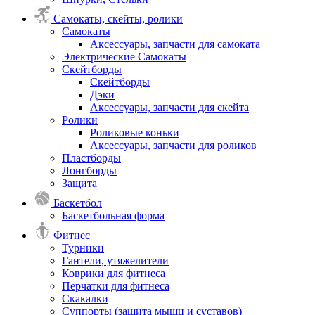
Самокаты, скейты, ролики
Самокаты
Аксессуары, запчасти для самоката
Электрические Самокаты
Скейтборды
Скейтборды
Дэки
Аксессуары, запчасти для скейта
Ролики
Роликовые коньки
Аксессуары, запчасти для роликов
Пластборды
Лонгборды
Защита
Баскетбол
Баскетбольная форма
Фитнес
Турники
Гантели, утяжелители
Коврики для фитнеса
Перчатки для фитнеса
Скакалки
Суппорты (защита мышц и суставов)