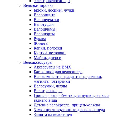
Электровелосипеды
Велоэкипировка
Брюки, лосины, чулки
Велозащита
Велоперчатки
Велотуфли
Велошлемы
Велошорты
Рукава
Жилеты
Кепки, полоски
Куртки, ветровки
Майки, джерси
Велоаксессуары
Аксессуары на BMX
Багажники для велосипеда
Велокомпьютеры, адаптеры, датчики,
магниты, батарейки
Велосумки, чехлы
Велотренажеры
Грипсы, рога, обмотки, заглушки, зеркала
заднего вида
Детские велокресла, прицеп-коляска
Замки противоугонные для велосипеда
Защита на велосипед