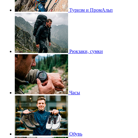
Туризм и ПромАльп
Рюкзаки, сумки
Часы
Обувь