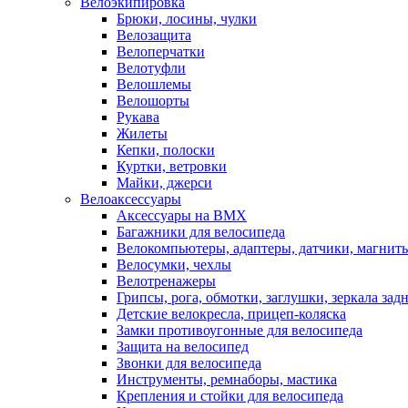
Велоэкипировка
Брюки, лосины, чулки
Велозащита
Велоперчатки
Велотуфли
Велошлемы
Велошорты
Рукава
Жилеты
Кепки, полоски
Куртки, ветровки
Майки, джерси
Велоаксессуары
Аксессуары на BMX
Багажники для велосипеда
Велокомпьютеры, адаптеры, датчики, магниты
Велосумки, чехлы
Велотренажеры
Грипсы, рога, обмотки, заглушки, зеркала зад
Детские велокресла, прицеп-коляска
Замки противоугонные для велосипеда
Защита на велосипед
Звонки для велосипеда
Инструменты, ремнаборы, мастика
Крепления и стойки для велосипеда