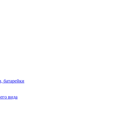
, батарейки
него вида