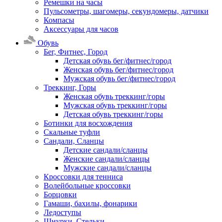
Ремешки на часы
Пульсометры, шагомеры, секундомеры, датчики
Компасы
Аксессуары для часов
Обувь
Бег, Фитнес, Город
Детская обувь бег/фитнес/город
Женская обувь бег/фитнес/город
Мужская обувь бег/фитнес/город
Треккинг, Горы
Женская обувь треккинг/горы
Мужская обувь треккинг/горы
Детская обувь треккинг/горы
Ботинки для восхождения
Скальные туфли
Сандали, Сланцы
Детские сандали/сланцы
Женские сандали/сланцы
Мужские сандали/сланцы
Кроссовки для тенниса
Волейбольные кроссовки
Борцовки
Гамаши, бахилы, фонарики
Ледоступы
Шнурки, Стельки