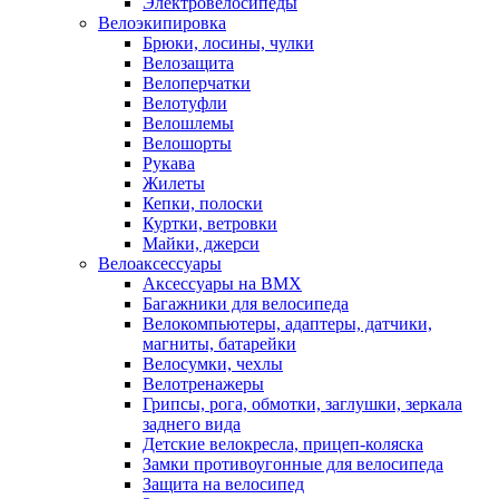
Электровелосипеды
Велоэкипировка
Брюки, лосины, чулки
Велозащита
Велоперчатки
Велотуфли
Велошлемы
Велошорты
Рукава
Жилеты
Кепки, полоски
Куртки, ветровки
Майки, джерси
Велоаксессуары
Аксессуары на BMX
Багажники для велосипеда
Велокомпьютеры, адаптеры, датчики,
магниты, батарейки
Велосумки, чехлы
Велотренажеры
Грипсы, рога, обмотки, заглушки, зеркала
заднего вида
Детские велокресла, прицеп-коляска
Замки противоугонные для велосипеда
Защита на велосипед