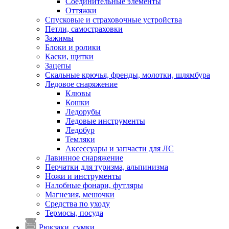
Соединительные элементы
Оттяжки
Спусковые и страховочные устройства
Петли, самостраховки
Зажимы
Блоки и ролики
Каски, щитки
Зацепы
Скальные крючья, френды, молотки, шлямбура
Ледовое снаряжение
Клювы
Кошки
Ледорубы
Ледовые инструменты
Ледобур
Темляки
Аксессуары и запчасти для ЛС
Лавинное снаряжение
Перчатки для туризма, альпинизма
Ножи и инструменты
Налобные фонари, футляры
Магнезия, мешочки
Средства по уходу
Термосы, посуда
Рюкзаки, сумки