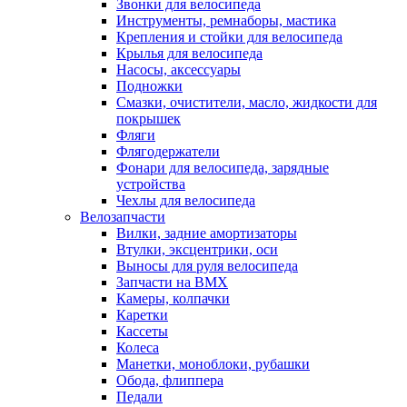
Звонки для велосипеда
Инструменты, ремнаборы, мастика
Крепления и стойки для велосипеда
Крылья для велосипеда
Насосы, аксессуары
Подножки
Смазки, очистители, масло, жидкости для
покрышек
Фляги
Флягодержатели
Фонари для велосипеда, зарядные
устройства
Чехлы для велосипеда
Велозапчасти
Вилки, задние амортизаторы
Втулки, эксцентрики, оси
Выносы для руля велосипеда
Запчасти на BMX
Камеры, колпачки
Каретки
Кассеты
Колеса
Манетки, моноблоки, рубашки
Обода, флиппера
Педали