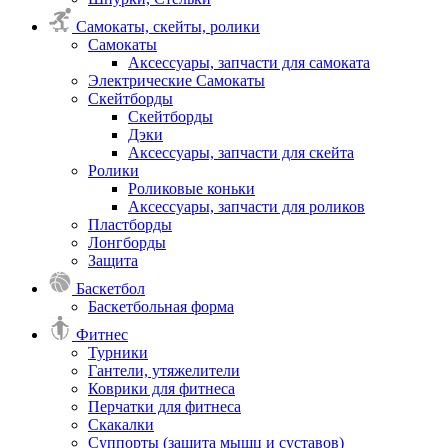
Самокаты, скейты, ролики
Самокаты
Аксессуары, запчасти для самоката
Электрические Самокаты
Скейтборды
Скейтборды
Дэки
Аксессуары, запчасти для скейта
Ролики
Роликовые коньки
Аксессуары, запчасти для роликов
Пластборды
Лонгборды
Защита
Баскетбол
Баскетбольная форма
Фитнес
Турники
Гантели, утяжелители
Коврики для фитнеса
Перчатки для фитнеса
Скакалки
Суппорты (защита мышц и суставов)