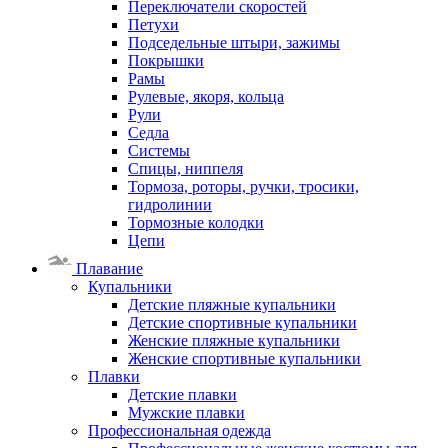
Переключатели скоростей
Петухи
Подседельные штыри, зажимы
Покрышки
Рамы
Рулевые, якоря, кольца
Рули
Седла
Системы
Спицы, ниппеля
Тормоза, роторы, ручки, тросики,
гидролинии
Тормозные колодки
Цепи
Плавание
Купальники
Детские пляжные купальники
Детские спортивные купальники
Женские пляжные купальники
Женские спортивные купальники
Плавки
Детские плавки
Мужские плавки
Профессиональная одежда