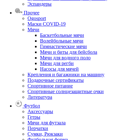
Эспандеры
Прочее
Ogosport
Маски COVID-19
Мячи
Баскетбольные мячи
Волейбольные мячи
Гимнастические мячи
Мячи и биты для бейсбола
Мячи для водного поло
Мячи для регби
Насосы для мячей
Крепления и багажники на машину
Подарочные сертификаты
Спортивное питание
Спортивные солнцезащитные очки
Литература
Футбол
Аксессуары
Гетры
Мячи для футзала
Перчатки
Сумки, Рюкзаки
Футбольная форма