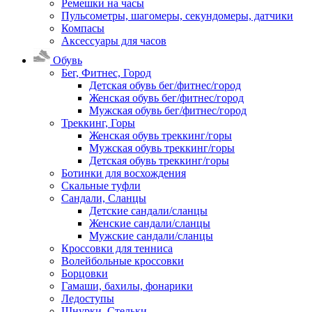
Ремешки на часы
Пульсометры, шагомеры, секундомеры, датчики
Компасы
Аксессуары для часов
Обувь
Бег, Фитнес, Город
Детская обувь бег/фитнес/город
Женская обувь бег/фитнес/город
Мужская обувь бег/фитнес/город
Треккинг, Горы
Женская обувь треккинг/горы
Мужская обувь треккинг/горы
Детская обувь треккинг/горы
Ботинки для восхождения
Скальные туфли
Сандали, Сланцы
Детские сандали/сланцы
Женские сандали/сланцы
Мужские сандали/сланцы
Кроссовки для тенниса
Волейбольные кроссовки
Борцовки
Гамаши, бахилы, фонарики
Ледоступы
Шнурки, Стельки