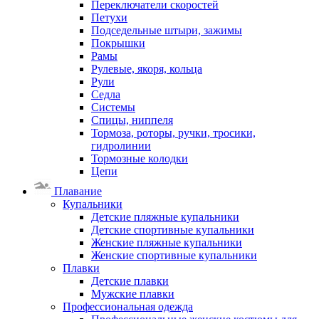
Переключатели скоростей
Петухи
Подседельные штыри, зажимы
Покрышки
Рамы
Рулевые, якоря, кольца
Рули
Седла
Системы
Спицы, ниппеля
Тормоза, роторы, ручки, тросики,
гидролинии
Тормозные колодки
Цепи
Плавание
Купальники
Детские пляжные купальники
Детские спортивные купальники
Женские пляжные купальники
Женские спортивные купальники
Плавки
Детские плавки
Мужские плавки
Профессиональная одежда