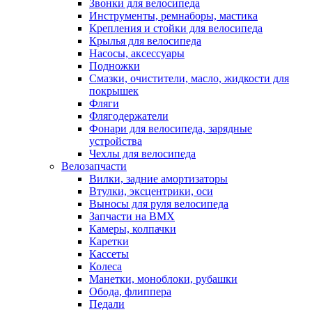
Звонки для велосипеда
Инструменты, ремнаборы, мастика
Крепления и стойки для велосипеда
Крылья для велосипеда
Насосы, аксессуары
Подножки
Смазки, очистители, масло, жидкости для
покрышек
Фляги
Флягодержатели
Фонари для велосипеда, зарядные
устройства
Чехлы для велосипеда
Велозапчасти
Вилки, задние амортизаторы
Втулки, эксцентрики, оси
Выносы для руля велосипеда
Запчасти на BMX
Камеры, колпачки
Каретки
Кассеты
Колеса
Манетки, моноблоки, рубашки
Обода, флиппера
Педали