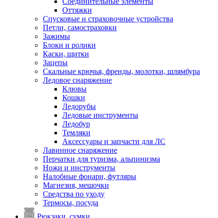
Соединительные элементы
Оттяжки
Спусковые и страховочные устройства
Петли, самостраховки
Зажимы
Блоки и ролики
Каски, щитки
Зацепы
Скальные крючья, френды, молотки, шлямбура
Ледовое снаряжение
Клювы
Кошки
Ледорубы
Ледовые инструменты
Ледобур
Темляки
Аксессуары и запчасти для ЛС
Лавинное снаряжение
Перчатки для туризма, альпинизма
Ножи и инструменты
Налобные фонари, футляры
Магнезия, мешочки
Средства по уходу
Термосы, посуда
Рюкзаки, сумки