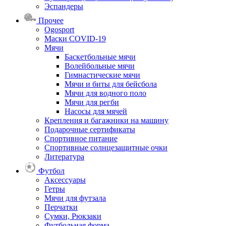
Эспандеры
Прочее
Ogosport
Маски COVID-19
Мячи
Баскетбольные мячи
Волейбольные мячи
Гимнастические мячи
Мячи и биты для бейсбола
Мячи для водного поло
Мячи для регби
Насосы для мячей
Крепления и багажники на машину
Подарочные сертификаты
Спортивное питание
Спортивные солнцезащитные очки
Литература
Футбол
Аксессуары
Гетры
Мячи для футзала
Перчатки
Сумки, Рюкзаки
Футбольная форма