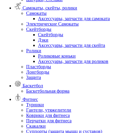
Самокаты, скейты, ролики
Самокаты
Аксессуары, запчасти для самоката
Электрические Самокаты
Скейтборды
Скейтборды
Дэки
Аксессуары, запчасти для скейта
Ролики
Роликовые коньки
Аксессуары, запчасти для роликов
Пластборды
Лонгборды
Защита
Баскетбол
Баскетбольная форма
Фитнес
Турники
Гантели, утяжелители
Коврики для фитнеса
Перчатки для фитнеса
Скакалки
Суппорты (защита мышц и суставов)