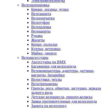
Электровелосипеды
Велоэкипировка
Брюки, лосины, чулки
Велозащита
Велоперчатки
Велотуфли
Велошлемы
Велошорты
Рукава
Жилеты
Кепки, полоски
Куртки, ветровки
Майки, джерси
Велоаксессуары
Аксессуары на BMX
Багажники для велосипеда
Велокомпьютеры, адаптеры, датчики,
магниты, батарейки
Велосумки, чехлы
Велотренажеры
Грипсы, рога, обмотки, заглушки, зеркала
заднего вида
Детские велокресла, прицеп-коляска
Замки противоугонные для велосипеда
Защита на велосипед