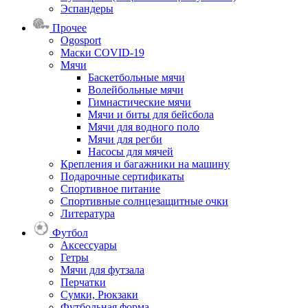
Эспандеры
Прочее
Ogosport
Маски COVID-19
Мячи
Баскетбольные мячи
Волейбольные мячи
Гимнастические мячи
Мячи и биты для бейсбола
Мячи для водного поло
Мячи для регби
Насосы для мячей
Крепления и багажники на машину
Подарочные сертификаты
Спортивное питание
Спортивные солнцезащитные очки
Литература
Футбол
Аксессуары
Гетры
Мячи для футзала
Перчатки
Сумки, Рюкзаки
Футбольная форма