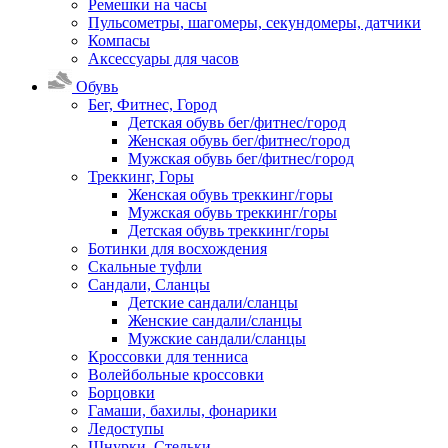
Ремешки на часы
Пульсометры, шагомеры, секундомеры, датчики
Компасы
Аксессуары для часов
Обувь
Бег, Фитнес, Город
Детская обувь бег/фитнес/город
Женская обувь бег/фитнес/город
Мужская обувь бег/фитнес/город
Треккинг, Горы
Женская обувь треккинг/горы
Мужская обувь треккинг/горы
Детская обувь треккинг/горы
Ботинки для восхождения
Скальные туфли
Сандали, Сланцы
Детские сандали/сланцы
Женские сандали/сланцы
Мужские сандали/сланцы
Кроссовки для тенниса
Волейбольные кроссовки
Борцовки
Гамаши, бахилы, фонарики
Ледоступы
Шнурки, Стельки