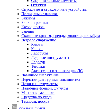
Соединительные элементы
Оттяжки
Спусковые и страховочные устройства
Петли, самостраховки
Зажимы
Блоки и ролики
Каски, щитки
Зацепы
Скальные крючья, френды, молотки, шлямбура
Ледовое снаряжение
Клювы
Кошки
Ледорубы
Ледовые инструменты
Ледобур
Темляки
Аксессуары и запчасти для ЛС
Лавинное снаряжение
Перчатки для туризма, альпинизма
Ножи и инструменты
Налобные фонари, футляры
Магнезия, мешочки
Средства по уходу
Термосы, посуда
Рюкзаки, сумки