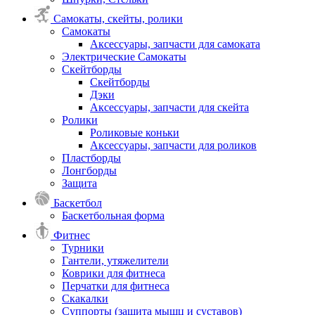
Самокаты, скейты, ролики
Самокаты
Аксессуары, запчасти для самоката
Электрические Самокаты
Скейтборды
Скейтборды
Дэки
Аксессуары, запчасти для скейта
Ролики
Роликовые коньки
Аксессуары, запчасти для роликов
Пластборды
Лонгборды
Защита
Баскетбол
Баскетбольная форма
Фитнес
Турники
Гантели, утяжелители
Коврики для фитнеса
Перчатки для фитнеса
Скакалки
Суппорты (защита мышц и суставов)