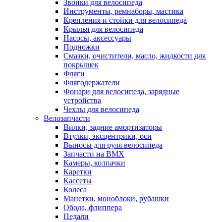
Звонки для велосипеда
Инструменты, ремнаборы, мастика
Крепления и стойки для велосипеда
Крылья для велосипеда
Насосы, аксессуары
Подножки
Смазки, очистители, масло, жидкости для
покрышек
Фляги
Флягодержатели
Фонари для велосипеда, зарядные
устройства
Чехлы для велосипеда
Велозапчасти
Вилки, задние амортизаторы
Втулки, эксцентрики, оси
Выносы для руля велосипеда
Запчасти на BMX
Камеры, колпачки
Каретки
Кассеты
Колеса
Манетки, моноблоки, рубашки
Обода, флиппера
Педали