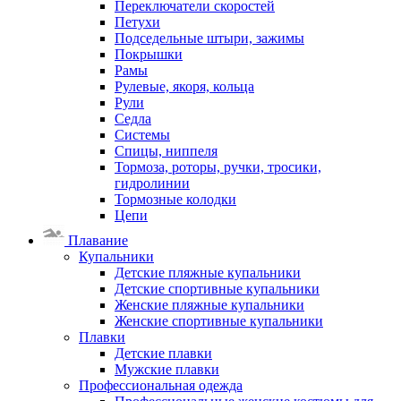
Переключатели скоростей
Петухи
Подседельные штыри, зажимы
Покрышки
Рамы
Рулевые, якоря, кольца
Рули
Седла
Системы
Спицы, ниппеля
Тормоза, роторы, ручки, тросики,
гидролинии
Тормозные колодки
Цепи
Плавание
Купальники
Детские пляжные купальники
Детские спортивные купальники
Женские пляжные купальники
Женские спортивные купальники
Плавки
Детские плавки
Мужские плавки
Профессиональная одежда