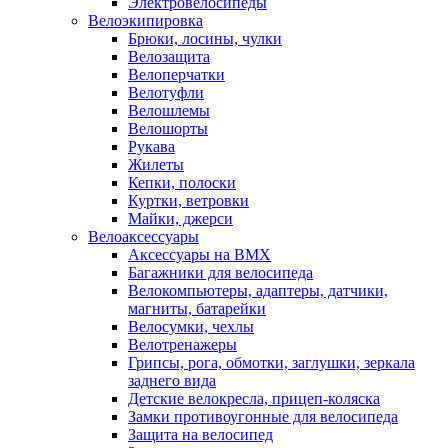
Электровелосипеды
Велоэкипировка
Брюки, лосины, чулки
Велозащита
Велоперчатки
Велотуфли
Велошлемы
Велошорты
Рукава
Жилеты
Кепки, полоски
Куртки, ветровки
Майки, джерси
Велоаксессуары
Аксессуары на BMX
Багажники для велосипеда
Велокомпьютеры, адаптеры, датчики,
магниты, батарейки
Велосумки, чехлы
Велотренажеры
Грипсы, рога, обмотки, заглушки, зеркала
заднего вида
Детские велокресла, прицеп-коляска
Замки противоугонные для велосипеда
Защита на велосипед